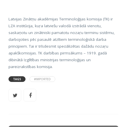
Latvijas Zinātņu akadēmijas Terminoloģijas komisija (TK) ir
LZA institūcija, kuŗa latviešu valodā izstrādā vienotu,
saskaņotu un zinātniski pamatotu nozaŗu terminu sistēmu,
darbojoties pēc pasaulē atzītiem terminoloģiskā darba
principiem. Tai ir trīsdesmit speciālizētas dažādu nozaŗu
apakškomisijas. TK darbības pirmsākums
–
1919. gadā
dibinātā Izglītības ministrijas terminoloģijas un
pareizrakstības komisija.
TAGS
#IMPORTED