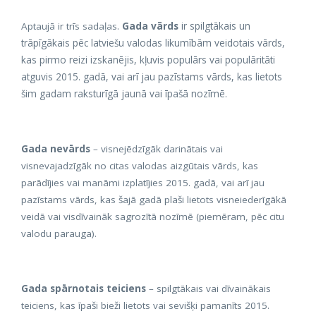
Gada vārds
ir spilgtākais un
Aptaujā ir trīs sadaļas.
trāpīgākais pēc latviešu valodas likumībām veidotais vārds,
kas pirmo reizi izskanējis, kļuvis populārs vai populāritāti
atguvis 2015. gadā, vai arī jau pazīstams vārds, kas lietots
šim gadam raksturīgā jaunā vai īpašā nozīmē.
Gada nevārds
–
visnejēdzīgāk darinātais vai
visnevajadzīgāk no citas valodas aizgūtais vārds, kas
parādījies vai manāmi izplatījies 2015. gadā, vai arī jau
pazīstams vārds, kas šajā gadā plaši lietots visneiederīgākā
veidā vai visdīvaināk sagrozītā nozīmē (piemēram, pēc citu
valodu parauga).
Gada spārnotais teiciens
–
spilgtākais vai dīvainākais
teiciens, kas īpaši bieži lietots vai sevišķi pamanīts 2015.