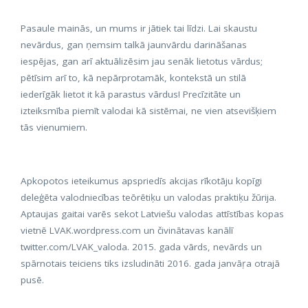
Pasaule mainās, un mums ir jātiek tai līdzi. Lai skaustu
nevārdus, gan ņemsim talkā jaunvārdu darināšanas
iespējas, gan arī aktuālizēsim jau senāk lietotus vārdus;
pētīsim arī to, kā nepārprotamāk, kontekstā un stilā
iederīgāk lietot it kā parastus vārdus! Precīzitāte un
izteiksmība piemīt valodai kā sistēmai, ne vien atsevišķiem
tās vienumiem.
Apkopotos ieteikumus apspriedīs akcijas rīkotāju kopīgi
deleģēta valodniecības teōrētiķu un valodas praktiķu žūrija.
Aptaujas gaitai varēs sekot Latviešu valodas attīstības kopas
vietnē LVAK.wordpress.com un čivinātavas kanālī
twitter.com/LVAK_valoda. 2015. gada vārds, nevārds un
spārnotais teiciens tiks izsludināti 2016. gada janvāŗa otrajā
pusē.