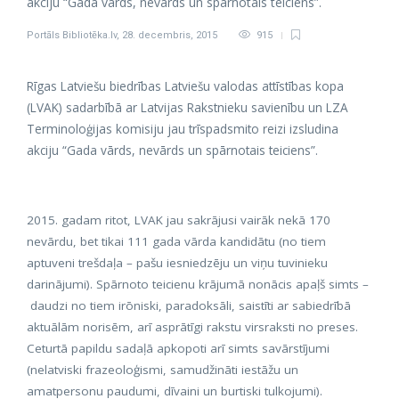
akciju “Gada vārds, nevārds un spārnotais teiciens”.
Portāls Bibliotēka.lv
,
28. decembris, 2015
915
Rīgas Latviešu biedrības Latviešu valodas attīstības kopa
(LVAK) sadarbībā ar Latvijas Rakstnieku savienību un LZA
Terminoloģijas komisiju jau trīspadsmito reizi izsludina
akciju “Gada vārds, nevārds un spārnotais teiciens”.
2015. gadam ritot, LVAK jau sakrājusi vairāk nekā 170
nevārdu, bet tikai 111 gada vārda kandidātu (no tiem
aptuveni trešdaļa
–
pašu iesniedzēju un viņu tuvinieku
darinājumi). Spārnoto teicienu krājumā nonācis apaļš simts
–
daudzi no tiem irōniski, paradoksāli, saistīti ar sabiedrībā
aktuālām norisēm, arī asprātīgi rakstu virsraksti no preses.
Ceturtā papildu sadaļā apkopoti arī simts savārstījumi
(nelatviski frazeoloģismi, samudžināti iestāžu un
amatpersonu paudumi, dīvaini un burtiski tulkojumi).