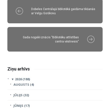
Dobeles Centrālajā bibliotēkā gaidāma tikšanās
ar Velgu Gorškovu
Gada nogalē iznācis "Bibliotēku attīstības
centra vēstnesis"
Ziņu arhīvs
▼
2026 (188)
AUGUSTS (4)
JŪLIJS (32)
JŪNIJS (17)