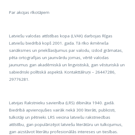
Par akcijas rīkotājiem
Latviešu valodas attīstības kopa (LVAK) darbojas Rīgas
Latviešu biedrībā kopš 2001. gada. Tā rīko ikmēneša
sanāksmes un priekšlasījumus par valodu, izdod grāmatas,
pēta ortografijas un jaunvārdu jomas, vērtē valodas
jaunumus gan akadēmiskā un lingvistiskā, gan vēsturiskā un
sabiedriski polītiskā aspektā. Kontakttālruņi
–
26447286,
29776281.
Latvijas Rakstnieku savienība (LRS) dibināta 1940. gadā.
Biedrībā apvienojušies vairāk nekā 300 literāti, publicisti,
tulkotāji un pētnieki. LRS veicina latviešu rakstniecības
attīstību, gan populārizējot latviešu literātūru un tulkojumus,
gan aizstāvot literātu profesionālās intereses un tiesības.