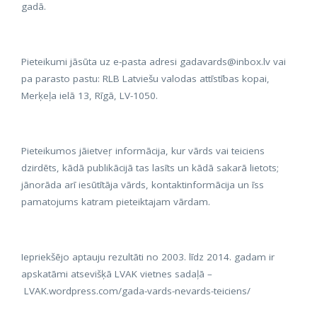
gadā.
Pieteikumi jāsūta uz e-pasta adresi gadavards@inbox.lv vai
pa parasto pastu: RLB Latviešu valodas attīstības kopai,
Merķeļa ielā 13, Rīgā, LV-1050.
Pieteikumos jāietveŗ informācija, kur vārds vai teiciens
dzirdēts, kādā publikācijā tas lasīts un kādā sakarā lietots;
jānorāda arī iesūtītāja vārds, kontaktinformācija un īss
pamatojums katram pieteiktajam vārdam.
Iepriekšējo aptauju rezultāti no 2003. līdz 2014. gadam ir
apskatāmi atsevišķā LVAK vietnes sadaļā
–
LVAK.wordpress.com/gada-vards-nevards-teiciens/