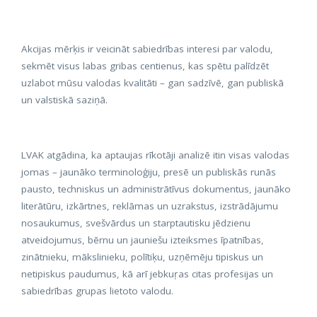
Akcijas mērķis ir veicināt sabiedrības interesi par valodu,
sekmēt visus labas gribas centienus, kas spētu palīdzēt
uzlabot mūsu valodas kvalitāti
–
gan sadzīvē, gan publiskā
un valstiskā saziņā.
LVAK atgādina, ka aptaujas rīkotāji analizē itin visas valodas
jomas
–
jaunāko terminoloģiju, presē un publiskās runās
pausto, techniskus un administrātīvus dokumentus, jaunāko
literātūru, izkārtnes, reklāmas un uzrakstus, izstrādājumu
nosaukumus, svešvārdus un starptautisku jēdzienu
atveidojumus, bērnu un jauniešu izteiksmes īpatnības,
zinātnieku, mākslinieku, polītiķu, uzņēmēju tipiskus un
netipiskus paudumus, kā arī jebkuŗas citas profesijas un
sabiedrības grupas lietoto valodu.