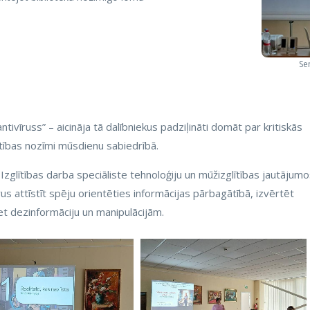
Se
tivīruss” – aicināja tā dalībniekus padziļināti domāt par kritiskās
tības nozīmi mūsdienu sabiedrībā.
zglītības darba speciāliste tehnoloģiju un mūžizglītības jautājum
rus attīstīt spēju orientēties informācijas pārbagātībā, izvērtēt
et dezinformāciju un manipulācijām.