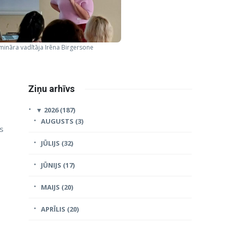
mināra vadītāja Irēna Birgersone
Ziņu arhīvs
▼
2026 (187)
AUGUSTS (3)
os
JŪLIJS (32)
JŪNIJS (17)
MAIJS (20)
APRĪLIS (20)