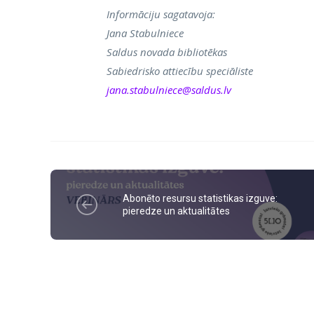
Informāciju sagatavoja:
Jana Stabulniece
Saldus novada bibliotēkas
Sabiedrisko attiecību speciāliste
jana.stabulniece@saldus.lv
Abonēto resursu statistikas izguve:
pieredze un aktualitātes