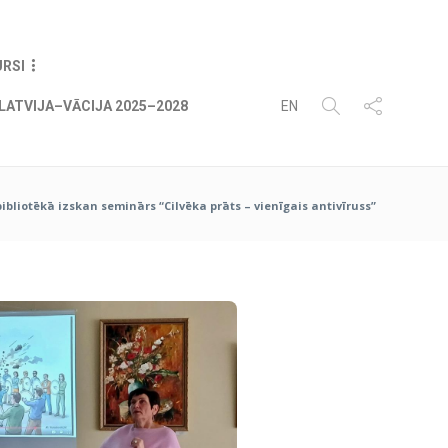
07
AUG
2026
URSI
LATVIJA–VĀCIJA 2025–2028
EN
bliotēkā izskan seminārs “Cilvēka prāts – vienīgais antivīruss”