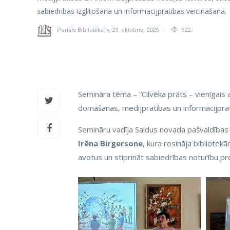
sabiedrības izglītošanā un informācijpratības veicināšanā.
Portāls Bibliotēka.lv
,
29. oktobris, 2025
622
Semināra tēma – “Cilvēka prāts – vienīgais an
domāšanas, medijpratības un informācijpra
Semināru vadīja Saldus novada pašvaldības I
Irēna Birgersone
, kura rosināja bibliotekā
avotus un stiprināt sabiedrības noturību pr