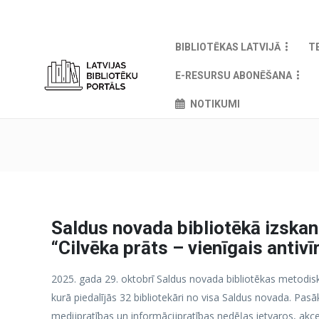
BIBLIOTĒKAS LATVIJĀ
T
E-RESURSU ABONĒŠANA
NOTIKUMI
Saldus novada bibliotēkā izska
“Cilvēka prāts – vienīgais antiv
2025. gada 29. oktobrī Saldus novada bibliotēkas metodisk
kurā piedalījās 32 bibliotekāri no visa Saldus novada. Pa
medijpratības un informācijpratības nedēļas ietvaros, akc