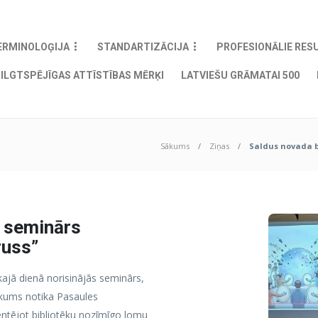
ERMINOLOĢIJA
STANDARTIZĀCIJA
PROFESIONĀLIE RES
ILGTSPĒJĪGAS ATTĪSTĪBAS MĒRĶI
LATVIEŠU GRĀMATAI 500
Sākums
Ziņas
Saldus novada bi
n seminārs
īruss”
ajā dienā norisinājās seminārs,
sākums notika Pasaules
entējot bibliotēku nozīmīgo lomu