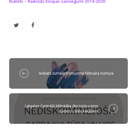
Buklets – Radošās Eiropas sasniegumi 2014-2020
Ieskats žurnāla Domuzīme februāra numurā
Latgales Centrālā bibliotēka rīko tiešsaistes
darbnīcu bibliotekāriem