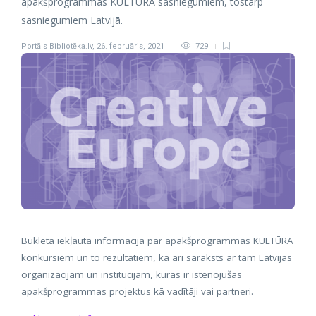
apakšprogrammas KULTŪRA sasniegumiem, tostarp
sasniegumiem Latvijā.
Portāls Bibliotēka.lv
,
26. februāris, 2021
729
Bukletā iekļauta informācija par apakšprogrammas KULTŪRA
konkursiem un to rezultātiem, kā arī saraksts ar tām Latvijas
organizācijām un institūcijām, kuras ir īstenojušas
apakšprogrammas projektus kā vadītāji vai partneri.