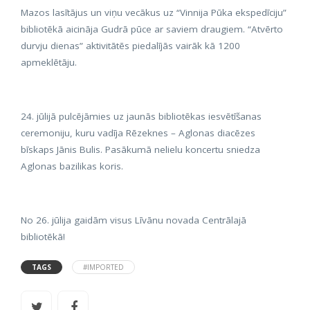
Mazos lasītājus un viņu vecākus uz “Vinnija Pūka ekspedīciju”
bibliotēkā aicināja Gudrā pūce ar saviem draugiem. “Atvērto
durvju dienas” aktivitātēs piedalījās vairāk kā 1200
apmeklētāju.
24. jūlijā pulcējāmies uz jaunās bibliotēkas iesvētīšanas
ceremoniju, kuru vadīja Rēzeknes – Aglonas diacēzes
bīskaps Jānis Bulis. Pasākumā nelielu koncertu sniedza
Aglonas bazilikas koris.
No 26. jūlija gaidām visus Līvānu novada Centrālajā
bibliotēkā!
TAGS
#IMPORTED