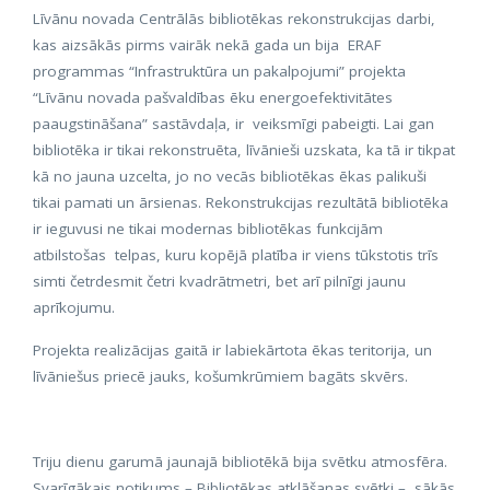
Līvānu novada Centrālās bibliotēkas rekonstrukcijas darbi,
kas aizsākās pirms vairāk nekā gada un bija ERAF
programmas “Infrastruktūra un pakalpojumi” projekta
“Līvānu novada pašvaldības ēku energoefektivitātes
paaugstināšana” sastāvdaļa, ir veiksmīgi pabeigti. Lai gan
bibliotēka ir tikai rekonstruēta, līvānieši uzskata, ka tā ir tikpat
kā no jauna uzcelta, jo no vecās bibliotēkas ēkas palikuši
tikai pamati un ārsienas. Rekonstrukcijas rezultātā bibliotēka
ir ieguvusi ne tikai modernas bibliotēkas funkcijām
atbilstošas telpas, kuru kopējā platība ir viens tūkstotis trīs
simti četrdesmit četri kvadrātmetri, bet arī pilnīgi jaunu
aprīkojumu.
Projekta realizācijas gaitā ir labiekārtota ēkas teritorija, un
līvāniešus priecē jauks, košumkrūmiem bagāts skvērs.
Triju dienu garumā jaunajā bibliotēkā bija svētku atmosfēra.
Svarīgākais notikums – Bibliotēkas atklāšanas svētki – sākās