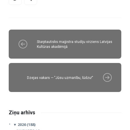
Starptautisks maģistra studiju virziens Latvijas
Kultūras akadēmijā
Dzejas vakars — "Jūsu uzmanību, lūdzu!"
Ziņu arhīvs
▼
2026 (188)