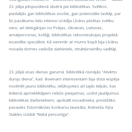
22. jūlija pēcpusdienā skvērā pie bibliotēkas. Svētkos
piedalījās gan bibliotēkas esošie, gan potenciālie lasītāji, par
šo pasākumu lielu interesi izrādīja Līvānu pilsētas svētku
viesi, arī delegācijas no Polijas, Ukrainas, Lietuvas,
amatpersonas, kolēģi, bibliotēkas rekonstrukcijas projektā
iesaistītie speciālisti. Kā vienmēr ar mums kopā bija Līvānu
novada domes vadošie darbinieki, struktūrvienību vadītāji.
23. jūlijā visas dienas garumā bibliotēkā risinājās “Atvērto
durvju diena”, kad ikvienam interesentam bija dota iespēja
novērtēt jauno bibliotēku, ielūkojoties arī tajās telpās, kas
ikdienā apmeklētājiem nebūs pieejamas, uzdot jautājumus
bibliotēkas darbiniekiem, apskatīt novadnieka, prestižāko
pasaules fotomākslas konkursu laureāta, līvānieša Aļņa
Stakles izstādi “Nekā personīga”.