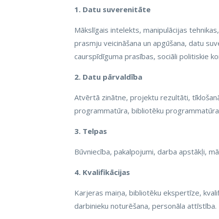
1. Datu suverenitāte
Mākslīgais intelekts, manipulācijas tehnika
prasmju veicināšana un apgūšana, datu suve
caurspīdīguma prasības, sociāli politiskie ko
2. Datu pārvaldība
Atvērtā zinātne, projektu rezultāti, tīklošan
programmatūra, bibliotēku programmatūra, me
3. Telpas
Būvniecība, pakalpojumi, darba apstākļi, mā
4. Kvalifikācijas
Karjeras maiņa, bibliotēku ekspertīze, kvalif
darbinieku noturēšana, personāla attīstība.