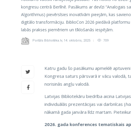
kongresu centrā Berlīnē. Pasākums ar devīzi “Analogais sati
Algorithmus) pievērsīsies inovatīvām pieejām, kas savieno 
digitālo transformāciju. BiblioCon 2026 piedāvā platformu
labās prakses piemēriem un tīklošanās iespējām.
Portāls Bibliotēka.lv
,
14. oktobris, 2025
709
Katru gadu šo pasākumu apmeklē aptuveni 3
Kongresa saturs pārsvarā ir vācu valodā, tač
norisinās angļu valodā.
Latvijas Bibliotekāru biedrība aicina Latvija
individuālās prezentācijas vai darbnīcas (
ha
nākamā gada janvāra līdz martam. Pieteikum
2026. gada konferences tematiskais a