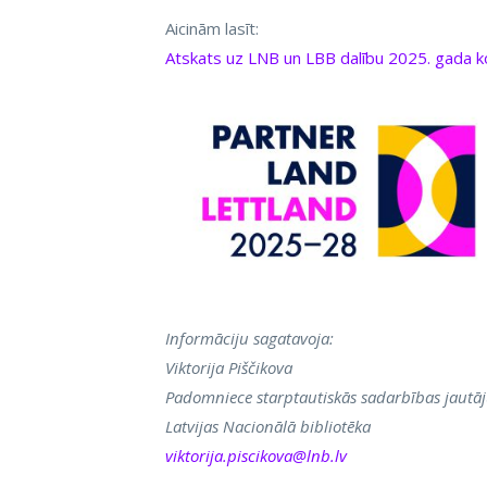
Aicinām lasīt:
Atskats uz LNB un LBB dalību 2025. gada
Informāciju sagatavoja:
Viktorija Piščikova
Padomniece starptautiskās sadarbības jautā
Latvijas Nacionālā bibliotēka
viktorija.piscikova@lnb.lv