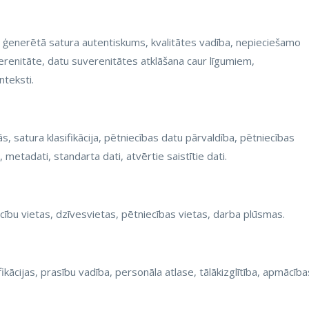
s, ģenerētā satura autentiskums, kvalitātes vadība, nepieciešamo
renitāte, datu suverenitātes atklāšana caur līgumiem,
nteksti.
ās, satura klasifikācija, pētniecības datu pārvaldība, pētniecības
tadati, standarta dati, atvērtie saistītie dati.
cību vietas, dzīvesvietas, pētniecības vietas, darba plūsmas.
ikācijas, prasību vadība, personāla atlase, tālākizglītība, apmācība