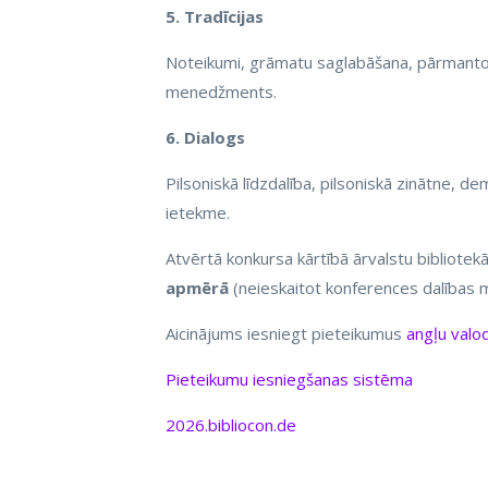
5. Tradīcijas
Noteikumi, grāmatu saglabāšana, pārmantoša
menedžments.
6. Dialogs
Pilsoniskā līdzdalība, pilsoniskā zinātne, de
ietekme.
Atvērtā konkursa kārtībā ārvalstu bibliotekār
apmērā
(neieskaitot konferences dalības m
Aicinājums iesniegt pieteikumus
angļu valo
Pieteikumu iesniegšanas sistēma
2026.bibliocon.de