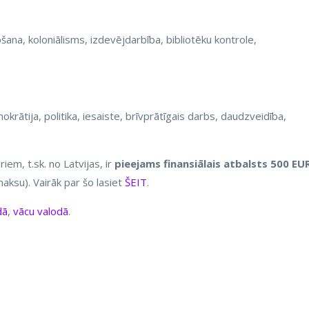
na, koloniālisms, izdevējdarbība, bibliotēku kontrole,
mokrātija, politika, iesaiste, brīvprātīgais darbs, daudzveidība,
iem, t.sk. no Latvijas, ir
pieejams finansiālais atbalsts 500 EU
aksu). Vairāk par šo lasiet
ŠEIT
.
dā
,
vācu valodā
.