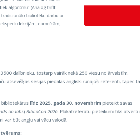
ek algoritmu” (Analog trifft
tradicionālo bibliotēku darbu ar
 ekspertu lekcijām, darbnīcām,
500 dalībnieku, tostarp vairāk nekā 250 viesu no ārvalstīm.
u atsevišķās sesijās piedalās angliski runājoši referenti, tāpēc t
s bibliotekārus
līdz 2025. gada 30. novembrim
pieteikt savas
nds-on labs
)
BiblioCon
2026
. Plakātreferātu pieteikumi tiks atvērti
i var būt angļu vai vācu valodā.
ptvērums: