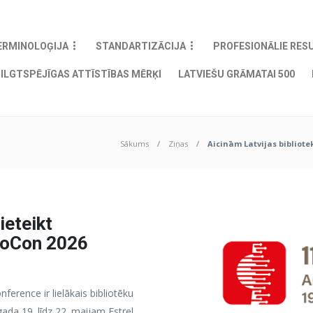
ERMINOLOĢIJA
STANDARTIZĀCIJA
PROFESIONĀLIE RES
ILGTSPĒJĪGAS ATTĪSTĪBAS MĒRĶI
LATVIEŠU GRĀMATAI 500
Sākums
Ziņas
Aicinām Latvijas bibliote
ieteikt
lioCon 2026
ference ir lielākais bibliotēku
ada 19. līdz 22. maijam Estrel