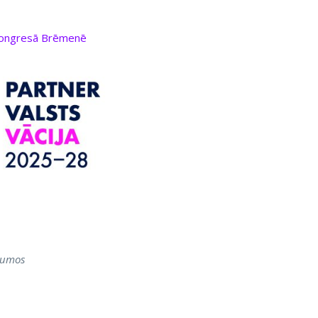
 kongresā Brēmenē
jumos