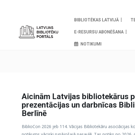
BIBLIOTĒKAS LATVIJĀ
T
E-RESURSU ABONĒŠANA
NOTIKUMI
Aicinām Latvijas bibliotekārus p
prezentācijas un darbnīcas Bib
Berlīnē
BiblioCon 2026 jeb 114. Vācijas Bibliotekāru asociācijas kon
notikums vāciski runājošajā pasaulē. Tas notiks no 2026. g