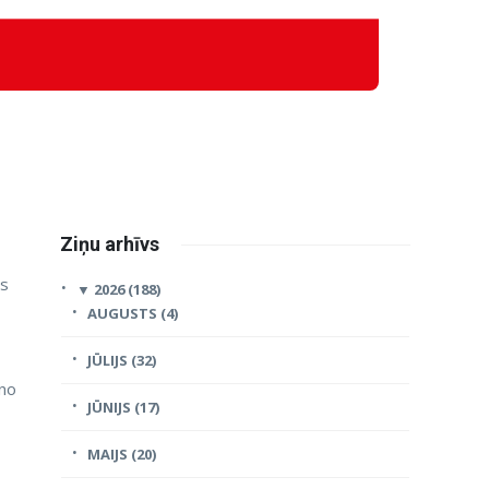
Ziņu arhīvs
ās
▼
2026 (188)
AUGUSTS (4)
JŪLIJS (32)
 no
JŪNIJS (17)
MAIJS (20)