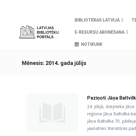
BIBLIOTĒKAS LATVIJĀ
T
E-RESURSU ABONĒŠANA
NOTIKUMI
Mēnesis:
2014. gada jūlijs
Paziņoti Jāņa Baltvil
24. jūlijā, dzejnieka Jāņ
reģiona Jāņa Baltvilka b
Jāņa Baltvilka 70. jubile
jaunatnes literatūras pa