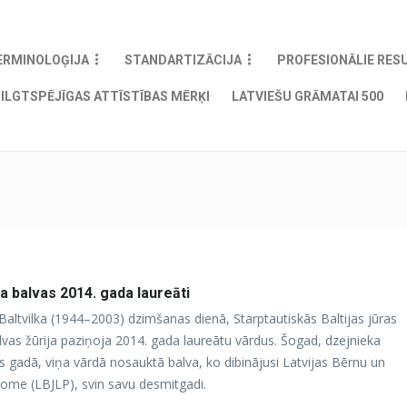
ERMINOLOĢIJA
STANDARTIZĀCIJA
PROFESIONĀLIE RES
ILGTSPĒJĪGAS ATTĪSTĪBAS MĒRĶI
LATVIEŠU GRĀMATAI 500
ka balvas 2014. gada laureāti
a Baltvilka (1944–2003) dzimšanas dienā, Starptautiskās Baltijas jūras
alvas žūrija paziņoja 2014. gada laureātu vārdus. Šogad, dzejnieka
jas gadā, viņa vārdā nosauktā balva, ko dibinājusi Latvijas Bērnu un
dome (LBJLP), svin savu desmitgadi.