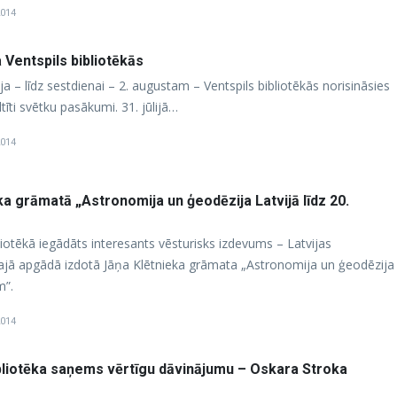
2014
 Ventspils bibliotēkās
ija – līdz sestdienai – 2. augustam – Ventspils bibliotēkās norisināsies
ltīti svētku pasākumi. 31. jūlijā…
2014
a grāmatā „Astronomija un ģeodēzija Latvijā līdz 20.
liotēkā iegādāts interesants vēsturisks izdevums – Latvijas
ajā apgādā izdotā Jāņa Klētnieka grāmata „Astronomija un ģeodēzija
m”.
2014
ibliotēka saņems vērtīgu dāvinājumu – Oskara Stroka