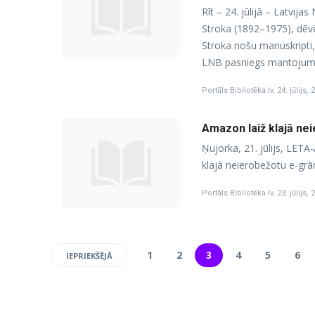
Rīt – 24. jūlijā – Latvij
Stroka (1892–1975), dēvē
Stroka nošu manuskripti,
LNB pasniegs mantojuma 
Portāls Bibliotēka.lv
,
24. jūlijs, 
Amazon laiž klajā n
Ņujorka, 21. jūlijs, LETA
klajā neierobežotu e-g
Portāls Bibliotēka.lv
,
23. jūlijs, 
1
2
3
4
5
6
IEPRIEKŠĒJĀ