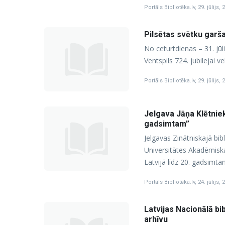
Portāls Bibliotēka.lv
,
29. jūlijs, 
Pilsētas svētku garša
No ceturtdienas – 31. jūl
Ventspils 724. jubilejai ve
Portāls Bibliotēka.lv
,
29. jūlijs, 
Jelgava Jāņa Klētniek
gadsimtam”
Jelgavas Zinātniskajā bib
Universitātes Akadēmisk
Latvijā līdz 20. gadsimta
Portāls Bibliotēka.lv
,
24. jūlijs, 
Latvijas Nacionālā b
arhīvu