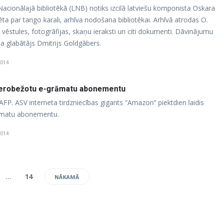
as Nacionālajā bibliotēkā (LNB) notiks izcilā latviešu komponista Oskara
ta par tango karali, arhīva nodošana bibliotēkai. Arhīvā atrodas O.
 vēstules, fotogrāfijas, skaņu ieraksti un citi dokumenti. Dāvinājumu
glabātājs Dmitrijs Goldgābers.
2014
eierobežotu e-grāmatu abonementu
-AFP. ASV interneta tirdzniecības gigants “Amazon” piektdien laidis
rāmatu abonementu.
2014
…
14
NĀKAMĀ