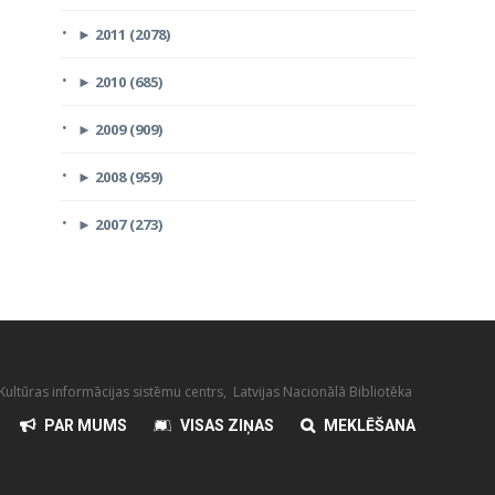
►
2011 (2078)
►
2010 (685)
►
2009 (909)
►
2008 (959)
►
2007 (273)
ultūras informācijas sistēmu centrs, Latvijas Nacionālā Bibliotēka
PAR MUMS
VISAS ZIŅAS
MEKLĒŠANA