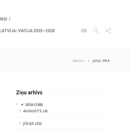
08
AUG
2026
URSI
LATVIJA–VĀCIJA 2025–2028
EN
Sākums
jūlijs 2014
Ziņu arhīvs
▼
2026 (188)
AUGUSTS (4)
JŪLIJS (32)