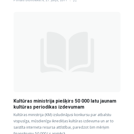
Portāls Bibliotēka.lv
,
21. jūlijs, 2011
Kultūras ministrija piešķirs 50 000 latu jaunam
kultūras periodikas izdevumam
Kultūras ministrija (KM) izsludinājusi konkursu par atbalstu
vispusīga, mūsdienīga iknedēļas kultūras izdevuma un ar to
saistīta interneta resursa attīstībai, paredzot šim mērķim
finansējumu 50 000 Ls apmērā.