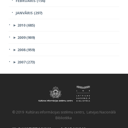
FEBRUĀRIS (156)
JANVĀRIS (297)
►
2010 (685)
►
2009 (909)
►
2008 (959)
►
2007 (273)
© 2019 Kultūras informācijas sistēmu centrs, Latvijas Nacionālā
Bibliotēka