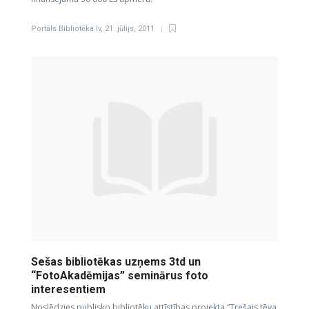
Portāls Bibliotēka.lv
,
21. jūlijs, 2011
Sešas bibliotēkas uzņems 3td un
“FotoAkadēmijas” seminārus foto
interesentiem
Noslēdzies publisko bibliotēku attīstības projekta “Trešais tēva