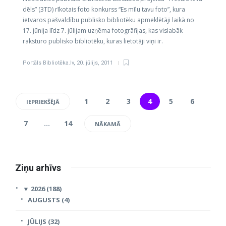
dēls” (3TD) rīkotais foto konkurss “Es mīlu tavu foto”, kura
ietvaros pašvaldību publisko bibliotēku apmeklētāji laikā no
17. jūnija līdz 7. jūlijam uzņēma fotogrāfijas, kas vislabāk
raksturo publisko bibliotēku, kuras lietotāji viņi ir.
Portāls Bibliotēka.lv
,
20. jūlijs, 2011
1
2
3
4
5
6
IEPRIEKŠĒJĀ
7
…
14
NĀKAMĀ
Ziņu arhīvs
▼
2026 (188)
AUGUSTS (4)
JŪLIJS (32)