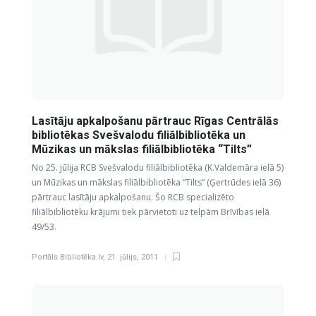
Lasītāju apkalpošanu pārtrauc Rīgas Centrālās
bibliotēkas Svešvalodu filiālbibliotēka un
Mūzikas un mākslas filiālbibliotēka “Tilts”
No 25. jūlija RCB Svešvalodu filiālbibliotēka (K.Valdemāra ielā 5)
un Mūzikas un mākslas filiālbibliotēka “Tilts” (Ģertrūdes ielā 36)
pārtrauc lasītāju apkalpošanu. Šo RCB specializēto
filiālbibliotēku krājumi tiek pārvietoti uz telpām Brīvības ielā
49/53.
Portāls Bibliotēka.lv
,
21. jūlijs, 2011