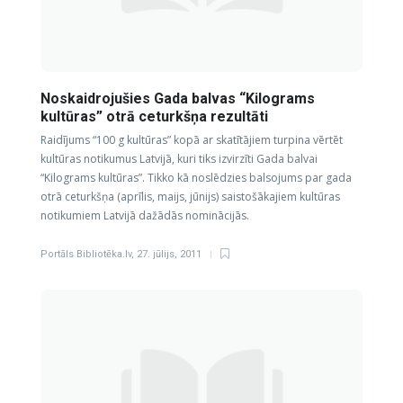
Noskaidrojušies Gada balvas “Kilograms
kultūras” otrā ceturkšņa rezultāti
Raidījums “100 g kultūras” kopā ar skatītājiem turpina vērtēt
kultūras notikumus Latvijā, kuri tiks izvirzīti Gada balvai
“Kilograms kultūras”. Tikko kā noslēdzies balsojums par gada
otrā ceturkšņa (aprīlis, maijs, jūnijs) saistošākajiem kultūras
notikumiem Latvijā dažādās nominācijās.
Portāls Bibliotēka.lv
,
27. jūlijs, 2011