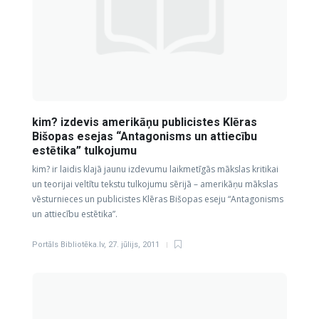
kim? izdevis amerikāņu publicistes Klēras
Bišopas esejas “Antagonisms un attiecību
estētika” tulkojumu
kim? ir laidis klajā jaunu izdevumu laikmetīgās mākslas kritikai
un teorijai veltītu tekstu tulkojumu sērijā – amerikāņu mākslas
vēsturnieces un publicistes Klēras Bišopas eseju “Antagonisms
un attiecību estētika”.
Portāls Bibliotēka.lv
,
27. jūlijs, 2011