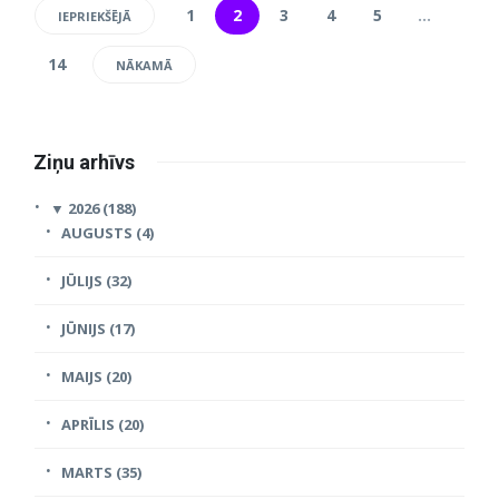
1
2
3
4
5
…
IEPRIEKŠĒJĀ
14
NĀKAMĀ
Ziņu arhīvs
▼
2026 (188)
AUGUSTS (4)
JŪLIJS (32)
JŪNIJS (17)
MAIJS (20)
APRĪLIS (20)
MARTS (35)