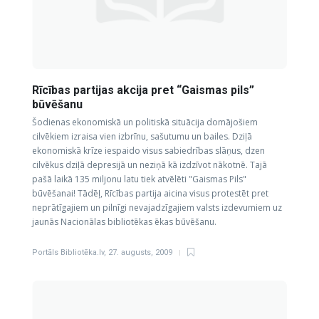
Rīcības partijas akcija pret “Gaismas pils”
būvēšanu
Šodienas ekonomiskā un politiskā situācija domājošiem
cilvēkiem izraisa vien izbrīnu, sašutumu un bailes. Dziļā
ekonomiskā krīze iespaido visus sabiedrības slāņus, dzen
cilvēkus dziļā depresijā un neziņā kā izdzīvot nākotnē. Tajā
pašā laikā 135 miljonu latu tiek atvēlēti "Gaismas Pils"
būvēšanai! Tādēļ, Rīcības partija aicina visus protestēt pret
neprātīgajiem un pilnīgi nevajadzīgajiem valsts izdevumiem uz
jaunās Nacionālas bibliotēkas ēkas būvēšanu.
Portāls Bibliotēka.lv
,
27. augusts, 2009