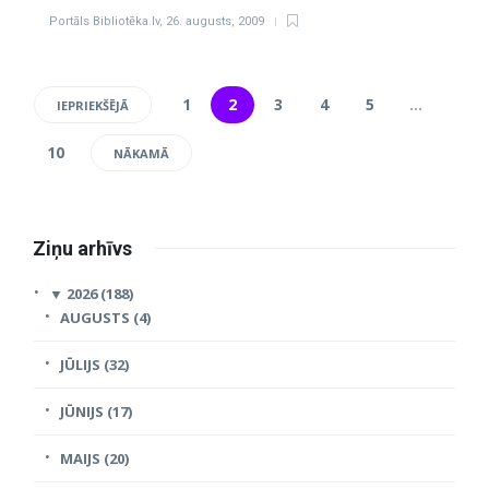
Portāls Bibliotēka.lv
,
26. augusts, 2009
1
2
3
4
5
…
IEPRIEKŠĒJĀ
10
NĀKAMĀ
Ziņu arhīvs
▼
2026 (188)
AUGUSTS (4)
JŪLIJS (32)
JŪNIJS (17)
MAIJS (20)