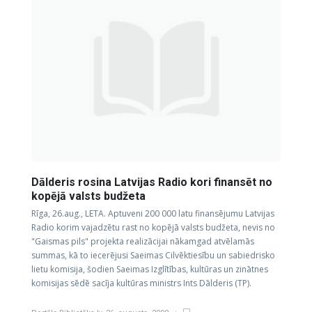
Dālderis rosina Latvijas Radio kori finansēt no
kopējā valsts budžeta
Rīga, 26.aug., LETA. Aptuveni 200 000 latu finansējumu Latvijas
Radio korim vajadzētu rast no kopējā valsts budžeta, nevis no
"Gaismas pils" projekta realizācijai nākamgad atvēlamās
summas, kā to iecerējusi Saeimas Cilvēktiesību un sabiedrisko
lietu komisija, šodien Saeimas Izglītības, kultūras un zinātnes
komisijas sēdē sacīja kultūras ministrs Ints Dālderis (TP).