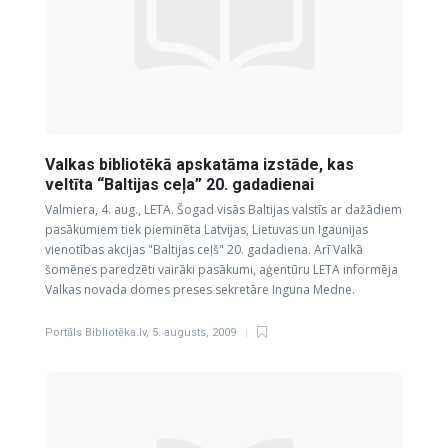
Valkas bibliotēkā apskatāma izstāde, kas
veltīta “Baltijas ceļa” 20. gadadienai
Valmiera, 4. aug., LETA. Šogad visās Baltijas valstīs ar dažādiem
pasākumiem tiek pieminēta Latvijas, Lietuvas un Igaunijas
vienotības akcijas "Baltijas ceļš" 20. gadadiena. Arī Valkā
šomēnes paredzēti vairāki pasākumi, aģentūru LETA informēja
Valkas novada domes preses sekretāre Inguna Medne.
Portāls Bibliotēka.lv
,
5. augusts, 2009