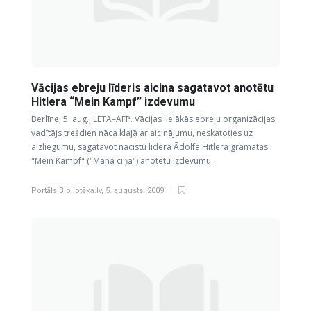
Vācijas ebreju līderis aicina sagatavot anotētu
Hitlera “Mein Kampf” izdevumu
Berlīne, 5. aug., LETA–AFP. Vācijas lielākās ebreju organizācijas
vadītājs trešdien nāca klajā ar aicinājumu, neskatoties uz
aizliegumu, sagatavot nacistu līdera Ādolfa Hitlera grāmatas
"Mein Kampf" ("Mana cīņa") anotētu izdevumu.
Portāls Bibliotēka.lv
,
5. augusts, 2009