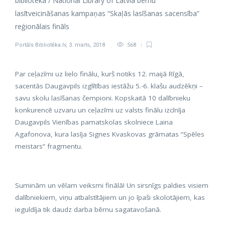
bibliotēka / National Library of Latvia bērnu
lasītveicināšanas kampaņas “Skaļās lasīšanas sacensība”
reģionālais fināls
Portāls Bibliotēka.lv
,
3. marts, 2018
568
Par ceļazīmi uz lielo finālu, kurš notiks 12. maijā Rīgā,
sacentās Daugavpils izglītības iestāžu 5.-6. klašu audzēkņi –
savu skolu lasīšanas čempioni. Kopskaitā 10 dalībnieku
konkurencē uzvaru un ceļazīmi uz valsts finālu izcīnīja
Daugavpils Vienības pamatskolas skolniece Laina
Agafonova, kura lasīja Signes Kvaskovas grāmatas “Spēles
meistars” fragmentu.
Suminām un vēlam veiksmi finālā! Un sirsnīgs paldies visiem
dalībniekiem, viņu atbalstītājiem un jo īpaši skolotājiem, kas
ieguldīja tik daudz darba bērnu sagatavošanā.