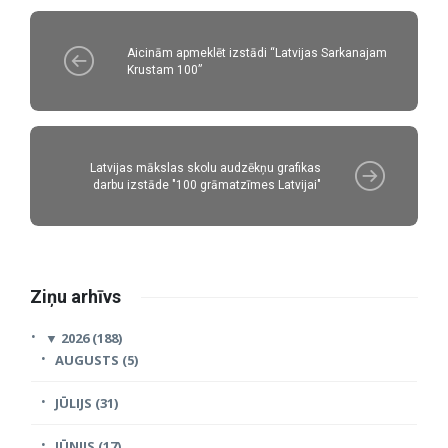
Aicinām apmeklēt izstādi “Latvijas Sarkanajam
Krustam 100”
Latvijas mākslas skolu audzēkņu grafikas
darbu izstāde "100 grāmatzīmes Latvijai"
Ziņu arhīvs
▼
2026 (188)
AUGUSTS (5)
JŪLIJS (31)
JŪNIJS (17)