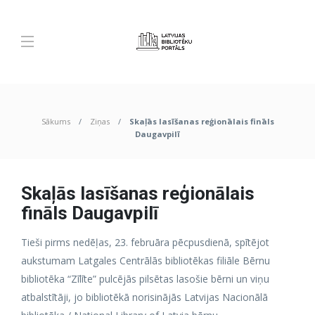
Sākums
Ziņas
Skaļās lasīšanas reģionālais fināls
Daugavpilī
Skaļās lasīšanas reģionālais
fināls Daugavpilī
Tieši pirms nedēļas, 23. februāra pēcpusdienā, spītējot
aukstumam Latgales Centrālās bibliotēkas filiāle Bērnu
bibliotēka “Zīlīte” pulcējās pilsētas lasošie bērni un viņu
atbalstītāji, jo bibliotēkā norisinājās Latvijas Nacionālā