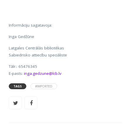
Informāciju sagatavoja:
Inga Gedžūne
Latgales Centrālās bibliotēkas
Sabiedrisko attiecību speciāliste
Tālr.: 65476345
E-pasts:
inga.gedzune@lcb.lv
TAGS
#IMPORTED