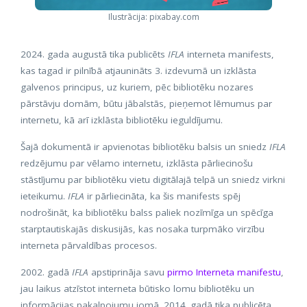
Ilustrācija: pixabay.com
2024. gada augustā tika publicēts
IFLA
interneta manifests,
kas tagad ir pilnībā atjaunināts 3. izdevumā un izklāsta
galvenos principus, uz kuriem, pēc bibliotēku nozares
pārstāvju domām, būtu jābalstās, pieņemot lēmumus par
internetu, kā arī izklāsta bibliotēku ieguldījumu.
Šajā dokumentā ir apvienotas bibliotēku balsis un sniedz
IFLA
redzējumu par vēlamo internetu, izklāsta pārliecinošu
stāstījumu par bibliotēku vietu digitālajā telpā un sniedz virkni
ieteikumu.
IFLA
ir pārliecināta, ka šis manifests spēj
nodrošināt, ka bibliotēku balss paliek nozīmīga un spēcīga
starptautiskajās diskusijās, kas nosaka turpmāko virzību
interneta pārvaldības procesos.
2002. gadā
IFLA
apstiprināja savu
pirmo Interneta manifestu
,
jau laikus atzīstot interneta būtisko lomu bibliotēku un
informācijas pakalpojumu jomā. 2014. gadā tika publicēta