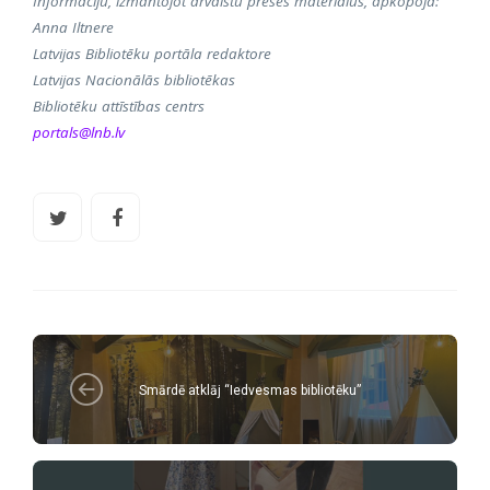
Informāciju, izmantojot ārvalstu preses materiālus, apkopoja:
Anna Iltnere
Latvijas Bibliotēku portāla redaktore
Latvijas Nacionālās bibliotēkas
Bibliotēku attīstības centrs
portals@lnb.lv
Smārdē atklāj “Iedvesmas bibliotēku”