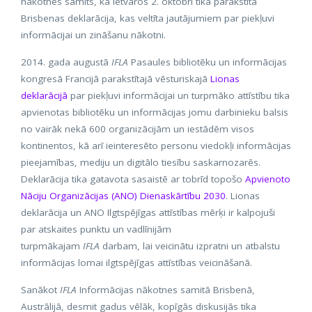
nākotnes samits, kā ietvaros 2. oktobrī tika parakstīta
Brisbenas deklarācija, kas veltīta jautājumiem par piekļuvi
informācijai un zināšanu nākotni.
2014. gada augustā
IFLA
Pasaules bibliotēku un informācijas
kongresā Francijā parakstītajā vēsturiskajā
Lionas
deklarācijā
par piekļuvi informācijai un turpmāko attīstību tika
apvienotas bibliotēku un informācijas jomu darbinieku balsis
no vairāk nekā 600 organizācijām un iestādēm visos
kontinentos, kā arī ieinteresēto personu viedokļi informācijas
pieejamības, mediju un digitālo tiesību saskarnozarēs.
Deklarācija tika gatavota sasaistē ar tobrīd topošo
Apvienoto
Nāciju Organizācijas (ANO) Dienaskārtību 2030
. Lionas
deklarācija un ANO Ilgtspējīgas attīstības mērķi ir kalpojuši
par atskaites punktu un vadlīnijām
turpmākajam
IFLA
darbam, lai veicinātu izpratni un atbalstu
informācijas lomai ilgtspējīgas attīstības veicināšanā.
Sanākot
IFLA
Informācijas nākotnes samitā Brisbenā,
Austrālijā, desmit gadus vēlāk, kopīgās diskusijās tika