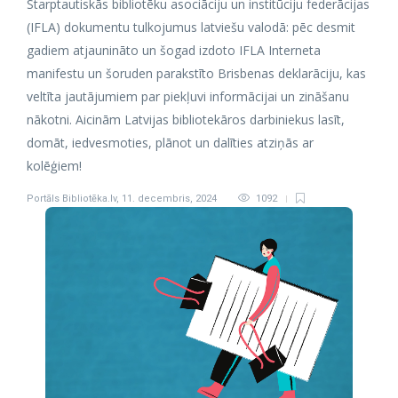
Starptautiskās bibliotēku asociāciju un institūciju federācijas
(IFLA) dokumentu tulkojumus latviešu valodā: pēc desmit
gadiem atjaunināto un šogad izdoto IFLA Interneta
manifestu un šoruden parakstīto Brisbenas deklarāciju, kas
veltīta jautājumiem par piekļuvi informācijai un zināšanu
nākotni. Aicinām Latvijas bibliotekāros darbiniekus lasīt,
domāt, iedvesmoties, plānot un dalīties atziņās ar
kolēģiem!
Portāls Bibliotēka.lv
,
11. decembris, 2024
1092