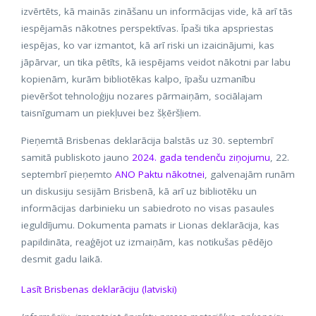
izvērtēts, kā mainās zināšanu un informācijas vide, kā arī tās
iespējamās nākotnes perspektīvas. Īpaši tika apspriestas
iespējas, ko var izmantot, kā arī riski un izaicinājumi, kas
jāpārvar, un tika pētīts, kā iespējams veidot nākotni par labu
kopienām, kurām bibliotēkas kalpo, īpašu uzmanību
pievēršot tehnoloģiju nozares pārmaiņām, sociālajam
taisnīgumam un piekļuvei bez šķēršļiem.
Pieņemtā Brisbenas deklarācija balstās uz 30. septembrī
samitā publiskoto jauno
2024. gada tendenču ziņojumu
, 22.
septembrī pieņemto
ANO Paktu nākotnei
, galvenajām runām
un diskusiju sesijām Brisbenā, kā arī uz bibliotēku un
informācijas darbinieku un sabiedroto no visas pasaules
ieguldījumu. Dokumenta pamats ir Lionas deklarācija, kas
papildināta, reaģējot uz izmaiņām, kas notikušas pēdējo
desmit gadu laikā.
Lasīt Brisbenas deklarāciju (latviski)