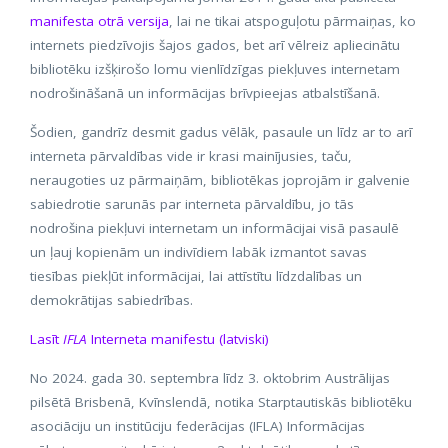
manifesta otrā versija
, lai ne tikai atspoguļotu pārmaiņas, ko
internets piedzīvojis šajos gados, bet arī vēlreiz apliecinātu
bibliotēku izšķirošo lomu vienlīdzīgas piekļuves internetam
nodrošināšanā un informācijas brīvpieejas atbalstīšanā.
Šodien, gandrīz desmit gadus vēlāk, pasaule un līdz ar to arī
interneta pārvaldības vide ir krasi mainījusies, taču,
neraugoties uz pārmaiņām, bibliotēkas joprojām ir galvenie
sabiedrotie sarunās par interneta pārvaldību, jo tās
nodrošina piekļuvi internetam un informācijai visā pasaulē
un ļauj kopienām un indivīdiem labāk izmantot savas
tiesības piekļūt informācijai, lai attīstītu līdzdalības un
demokrātijas sabiedrības.
Lasīt
IFLA
Interneta manifestu (latviski)
No 2024. gada 30. septembra līdz 3. oktobrim Austrālijas
pilsētā Brisbenā, Kvīnslendā, notika Starptautiskās bibliotēku
asociāciju un institūciju federācijas (IFLA) Informācijas