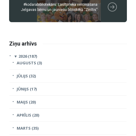
#kodarabibliotekārs: Lasītprieka veicināšana
Jelgavas bērnu un jauniešu bibliotēkā “Zinītis”
Ziņu arhīvs
▼
2026 (187)
AUGUSTS (3)
JŪLIJS (32)
JŪNIJS (17)
MAIJS (20)
APRĪLIS (20)
MARTS (35)