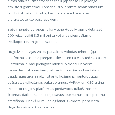
pirms tālākas izmantošanas tas ir jāpārlasa un jākoriģē
atbilstoši gramatikai. Tomēr audio ieraksta atpazīšanas rīks
ļauj būtiski ietaupīt laiku, kas būtu jātērē klausoties un
pierakstot teikto paša spēkiem.
Sešu mēnešu darbības laikā vietne Hugo.lv apmeklēta 550
000 reižu, veikti 8,5 miljoni tulkošanas pieprasījumu,
iztulkojot 149 miljonus vārdus.
Hugo.lv ir Latvijas valsts pārvaldes valodas tehnoloģiju
platforma, kas brīvi pieejama ikvienam Latvijas iedzīvotājam.
Platforma ir īpaši pielāgota latviešu valodai un valsts
pārvaldes dokumentiem, līdz ar to tulkošanas kvalitāte ir
daudz augstāka salīdzinot ar tulkošanu izmantojot citus
tiešsaistes tulkošanas pakalpojumus. VARAM un KISC aicina
izmantot Hugo.lv platformas piedāvātos tulkošanas rīkus
ikdienas darbā, kā arī sniegt savus ieteikumus pakalpojumu
attīstīšanai. Priekšlikumu sniegšanai izveidota īpaša vieta
Hugo.lv vietnē – Atsauksmes.