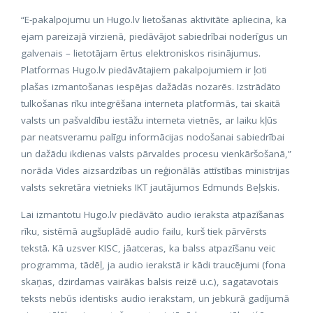
“E-pakalpojumu un Hugo.lv lietošanas aktivitāte apliecina, ka
ejam pareizajā virzienā, piedāvājot sabiedrībai noderīgus un
galvenais – lietotājam ērtus elektroniskos risinājumus.
Platformas Hugo.lv piedāvātajiem pakalpojumiem ir ļoti
plašas izmantošanas iespējas dažādās nozarēs. Izstrādāto
tulkošanas rīku integrēšana interneta platformās, tai skaitā
valsts un pašvaldību iestāžu interneta vietnēs, ar laiku kļūs
par neatsveramu palīgu informācijas nodošanai sabiedrībai
un dažādu ikdienas valsts pārvaldes procesu vienkāršošanā,”
norāda Vides aizsardzības un reģionālās attīstības ministrijas
valsts sekretāra vietnieks IKT jautājumos Edmunds Beļskis.
Lai izmantotu Hugo.lv piedāvāto audio ieraksta atpazīšanas
rīku, sistēmā augšuplādē audio failu, kurš tiek pārvērsts
tekstā. Kā uzsver KISC, jāatceras, ka balss atpazīšanu veic
programma, tādēļ, ja audio ierakstā ir kādi traucējumi (fona
skaņas, dzirdamas vairākas balsis reizē u.c.), sagatavotais
teksts nebūs identisks audio ierakstam, un jebkurā gadījumā