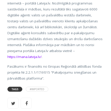
internetā – portālā Latvija.lv. Nozīmīgākā programmas
sastāvdaļa ir mācības, kuru rezultātā tiks sagatavoti 6000
digitālie aģenti: valsts un pašvaldību iestāžu darbinieki,
tostarp valsts un pašvaldību vienoto klientu apkalpošanas
centru darbinieki, kā arī bibliotekāri, skolotāji un žurnālisti.
Digitālie aģenti konsultēs sabiedrību par e-pakalpojumu
izmantošanu dažādās dzīves situācijās un drošu darbošanos
internetā. Plašāka informācija par mācībām un to norisi
pieejama portāla Latvija.lv atbalsta vietnē –
https://mana.latvija.lv/
.
Pasākums ir finansēts no Eiropas Reģionālā attīstības fonda
projekta Nr.2.2.1.1/17/I/015 “Pakalpojumu sniegšanas un
pārvaldības platforma”.
TAGS
#IMPORTED