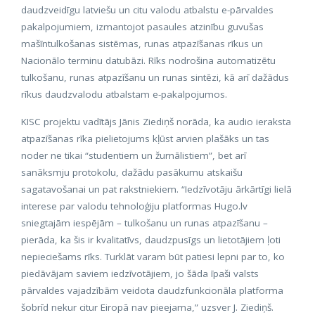
daudzveidīgu latviešu un citu valodu atbalstu e-pārvaldes
pakalpojumiem, izmantojot pasaules atzinību guvušas
mašīntulkošanas sistēmas, runas atpazīšanas rīkus un
Nacionālo terminu datubāzi. Rīks nodrošina automatizētu
tulkošanu, runas atpazīšanu un runas sintēzi, kā arī dažādus
rīkus daudzvalodu atbalstam e-pakalpojumos.
KISC projektu vadītājs Jānis Ziediņš norāda, ka audio ieraksta
atpazīšanas rīka pielietojums kļūst arvien plašāks un tas
noder ne tikai “studentiem un žurnālistiem”, bet arī
sanāksmju protokolu, dažādu pasākumu atskaišu
sagatavošanai un pat rakstniekiem. “Iedzīvotāju ārkārtīgi lielā
interese par valodu tehnoloģiju platformas Hugo.lv
sniegtajām iespējām – tulkošanu un runas atpazīšanu –
pierāda, ka šis ir kvalitatīvs, daudzpusīgs un lietotājiem ļoti
nepieciešams rīks. Turklāt varam būt patiesi lepni par to, ko
piedāvājam saviem iedzīvotājiem, jo šāda īpaši valsts
pārvaldes vajadzībām veidota daudzfunkcionāla platforma
šobrīd nekur citur Eiropā nav pieejama,” uzsver J. Ziediņš.