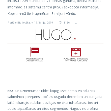
ieraksti 1704 stundu jeb 71 dienas garumā, liecina Kultūras
informācijas sistēmu centra (KISC) apkopotā informācija.
Kopsummā tie ir apmēram 8 miljoni vārdu.
Portāls Bibliotēka.lv
,
19. jūnijs, 2019
1156
KISC un uzņēmuma “Tilde” kopīgi izveidotais valodu rīks
sabiedrībai pieejams kopš 2018.gada decembra un pusgada
laikā iekarojis stabilas pozīcijas ne tikai tulkošanas, bet arī
audio atpazīšanas un citos segmentos. Hugo.lv nodrošina