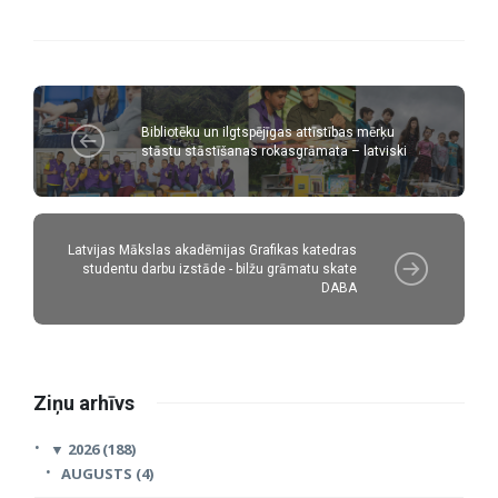
Bibliotēku un ilgtspējīgas attīstības mērķu
stāstu stāstīšanas rokasgrāmata – latviski
Latvijas Mākslas akadēmijas Grafikas katedras
studentu darbu izstāde - bilžu grāmatu skate
DABA
Ziņu arhīvs
▼
2026 (188)
AUGUSTS (4)