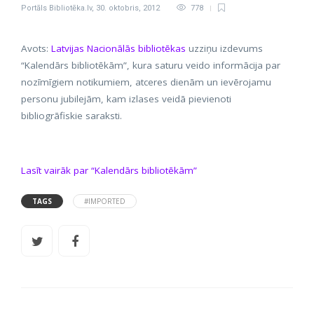
Portāls Bibliotēka.lv
,
30. oktobris, 2012
778
Avots:
Latvijas Nacionālās bibliotēkas
uzziņu izdevums
“Kalendārs bibliotēkām”, kura saturu veido informācija par
nozīmīgiem notikumiem, atceres dienām un ievērojamu
personu jubilejām, kam izlases veidā pievienoti
bibliogrāfiskie saraksti.
Lasīt vairāk par “Kalendārs bibliotēkām”
TAGS
#IMPORTED