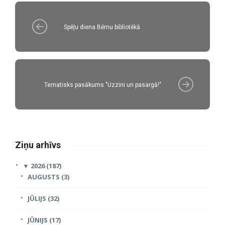
Spēļu diena Bērnu bibliotēkā
Tematisks pasākums "Uzzini un pasargā!"
Ziņu arhīvs
▼
2026 (187)
AUGUSTS (3)
JŪLIJS (32)
JŪNIJS (17)