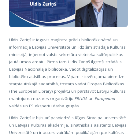
Uldis Zariņš ir ieguvis maģistra grādu bibliotēkzinātnē un
informācijā Latvijas Universitātē un līdz šim strādāja Kultūras
ministrijā, ieņemot valsts sekretāra vietnieka kultūrpolitikas
jautājumos amatu. Pirms tam Uldis Zariņš ilgstoši strādājis
Latvijas Nacionālajā bibliotēkā, vadot digitalizācijas un
bibliotēku attīstības procesus. Viņam ir ievērojama pieredze
starptautiskajā sadarbībā, tostarp vadot Eiropas Bibliotēkas
(The European Library) projektu un pārstāvot Latviju kultūras
mantojuma nozares organizāciju
EBLIDA
un
Europeana
valdēs un ES ekspertu darba grupās.
Uldis Zariņš ir bijis arī pasniedzējs Rīgas Stradiņa universitātē
un Latvijas Kultūras akadēmijā, zinātniskais asistents Latvijas
Universitātē un ir autors vairākām publikācijām par kultūras