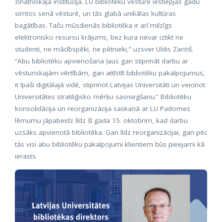
zinātniskajā institūcijā. LU bibliotēku vēsture iestiepjas gadu
simtos senā vēsturē, un tās glabā unikālas kultūras
bagātības. Taču mūsdienās bibliotēka ir arī milzīgs
elektronisko resursu krājums, bez kura nevar iztikt ne
studenti, ne mācībspēki, ne pētnieki,” uzsver Uldis Zariņš.
“Abu bibliotēku apvienošana ļaus gan stiprināt darbu ar
vēsturiskajām vērtībām, gan attīstīt bibliotēku pakalpojumus,
it īpaši digitālajā vidē, stiprinot Latvijas Universitāti un veicinot
Universitātes stratēģisko mērķu sasniegšanu.” Bibliotēku
konsolidācija un reorganizācija saskaņā ar LU Padomes
lēmumu jāpabeidz līdz šī gada 15. oktobrim, kad darbu
uzsāks apvienotā bibliotēka. Gan līdz reorganizācijai, gan pēc
tās visi abu bibliotēku pakalpojumi klientiem būs pieejami kā
ierasts.