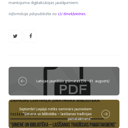
mantojuma digitalizācijas jautājumiem.
Informācija pārpublicēta no
LU tīmekļvietnes
.
Latvijas jaunākās grāmatas (16.–31. augusts)
Septembrī Liepājā notiks seminārs jauniešiem
“Ģimene un bibliotēka – lasīšanas tradīcijas
pamatakmens”