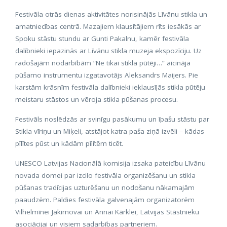
Festivāla otrās dienas aktivitātes norisinājās Līvānu stikla un
amatniecības centrā. Mazajiem klausītājiem rīts iesākās ar
Spoku stāstu stundu ar Gunti Pakalnu, kamēr festivāla
dalībnieki iepazinās ar Līvānu stikla muzeja ekspozīciju. Uz
radošajām nodarbībām “Ne tikai stikla pūtēji…” aicināja
pūšamo instrumentu izgatavotājs Aleksandrs Maijers. Pie
karstām krāsnīm festivāla dalībnieki ieklausījās stikla pūtēju
meistaru stāstos un vēroja stikla pūšanas procesu.
Festivāls noslēdzās ar svinīgu pasākumu un īpašu stāstu par
Stikla vīriņu un Miķeli, atstājot katra paša ziņā izvēli – kādas
pīlītes pūst un kādām pīlītēm ticēt.
UNESCO Latvijas Nacionālā komisija izsaka pateicību Līvānu
novada domei par izcilo festivāla organizēšanu un stikla
pūšanas tradīcijas uzturēšanu un nodošanu nākamajām
paaudzēm. Paldies festivāla galvenajām organizatorēm
Vilhelmīnei Jakimovai un Annai Kārklei, Latvijas Stāstnieku
asociācijai un visiem sadarbības partneriem.