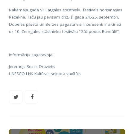
Nākamajā gadā VII Latgales stāstnieku festivāls norisināsies
Rēzeknē. Taču jau pavisam drīz, šī gada 24.-25. septembrī,
Dobeles pilsētā un Bērzes pagastā visi interesenti ir aicināti
uz 10. Zemgales stāstnieku festivālu “Gāž podus Rundālē”.
Informāciju sagatavoja:
Jeremejs Reinis Druvietis
UNESCO LNK Kultūras sektora vadītājs