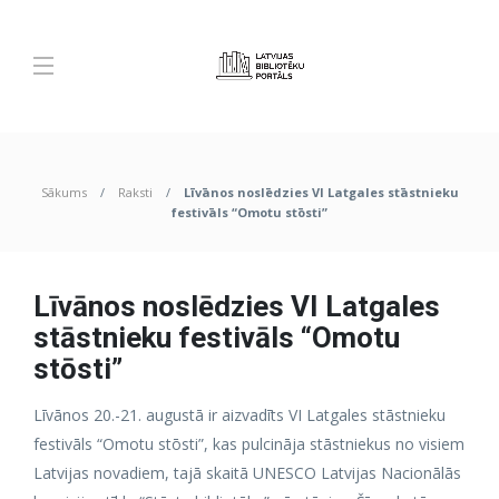
Sākums
Raksti
Līvānos noslēdzies VI Latgales stāstnieku
festivāls “Omotu stōsti”
Līvānos noslēdzies VI Latgales
stāstnieku festivāls “Omotu
stōsti”
Līvānos 20.-21. augustā ir aizvadīts VI Latgales stāstnieku
festivāls “Omotu stōsti”, kas pulcināja stāstniekus no visiem
Latvijas novadiem, tajā skaitā UNESCO Latvijas Nacionālās