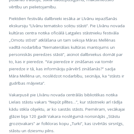
vērtību un pielietojamību.
Piektdien festivālu dalībnieki iesāka ar Līvānu iepazīšanās
ekskursiju “Līvānu tematisko soliņu stāsti”. Pie Līvānu novada
kultūras centra notika oficiālā Latgales stāstnieku festivāla
„Omotu stōsti” atklāšana un tam sekoja Māras Mellēnas
vadītā nodarbība “Nemateriālais kultūras mantojums un
personiskās pieredzes stāsti”, aicinot dalībniekus domāt par
to, kas ir pieredze. “Vai pieredze ir zināšanas vai tomēr
pieredze ir tā, kas informāciju pārvērš zināšanās?” sacīja
Māra Mellēna un, noslēdzot nodarbību, secināja, ka “stāsts ir
gudrības mājvieta”.
Vakarpusē pie Līvānu novada centrālās bibliotēkas notika
Lielais stāstu vakars “Nepūt pīlītes…”, kur stāstnieki arī rādīja
kādu stikla objektu, ar ko saistās stāsts. Piemēram, vecākajai
glāzei bija 120 gadi! Vakara noslēgumā norisinājās „Stāstu
groziņvakars” ar folkloras kopu „Turki”, kas izvērtās sirsnīgs,
stāstu un dziesmu pilns.