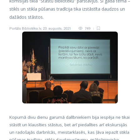
komisijas tīkla “Stāstu bibliotēku” pārstāvjus. Šī gada tēma –
stikls un stikla pūšanas tradīcija tika izstāstīta daudzos un
dažādos stāstos.
Portāls Bibliotēka.lv
,
23. augusts, 2021
749
Kopumā divu dienu garumā dalībniekiem bija iespēja ne tikai
stāstīt un klausīties stāstus, bet arī piedalīties arī ekskursijās
un radošajās darbnīcās, meistarklasēs, kas ļāva iepazīt stikla
pūšanas tradīciju, stikla daudzpusīgumu, māksliniecisko