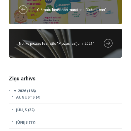
Grāmatu lasīšanas maratons “Grāmatons”
Notiks prozas festivāls “Prozas lasījumi 2021”
Ziņu arhīvs
▼
2026 (188)
AUGUSTS (4)
JŪLIJS (32)
JŪNIJS (17)