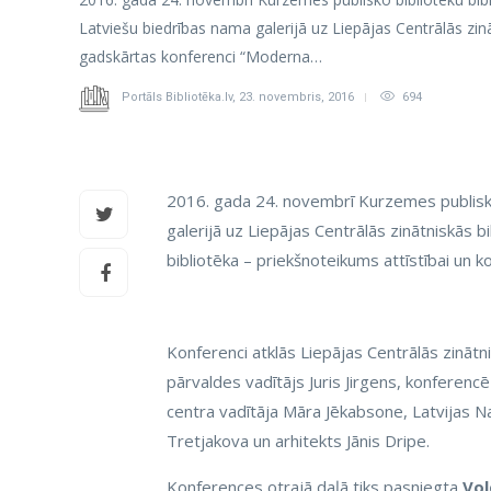
Latviešu biedrības nama galerijā uz Liepājas Centrālās zin
gadskārtas konferenci “Moderna…
Portāls Bibliotēka.lv
,
23. novembris, 2016
694
2016. gada 24. novembrī Kurzemes publisko 
galerijā uz Liepājas Centrālās zinātniskās
bibliotēka – priekšnoteikums attīstībai un k
Konferenci atklās Liepājas Centrālās zinātni
pārvaldes vadītājs Juris Jirgens, konferencē
centra vadītāja Māra Jēkabsone, Latvijas Nac
Tretjakova un arhitekts Jānis Dripe.
Konferences otrajā daļā tiks pasniegta
Vol