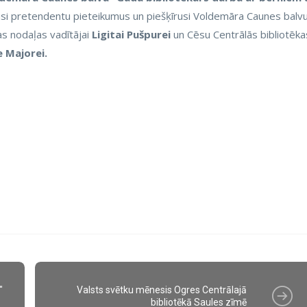
jusi pretendentu pieteikumus un piešķīrusi Voldemāra Caunes balv
as nodaļas vadītājai
Ligitai Pušpurei
un Cēsu Centrālās bibliotēka
 Majorei.
"
Valsts svētku mēnesis Ogres Centrālajā
bibliotēkā Saules zīmē