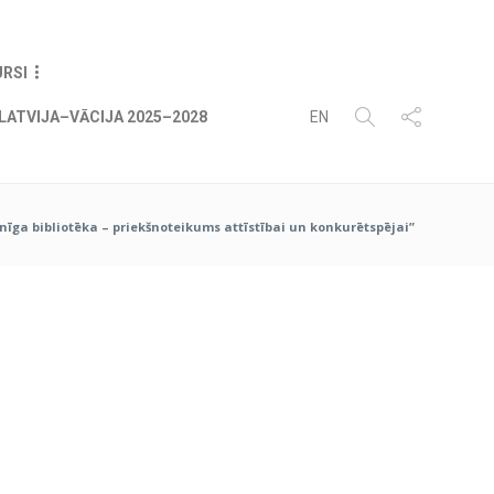
07
AUG
2026
URSI
LATVIJA–VĀCIJA 2025–2028
EN
īga bibliotēka – priekšnoteikums attīstībai un konkurētspējai”