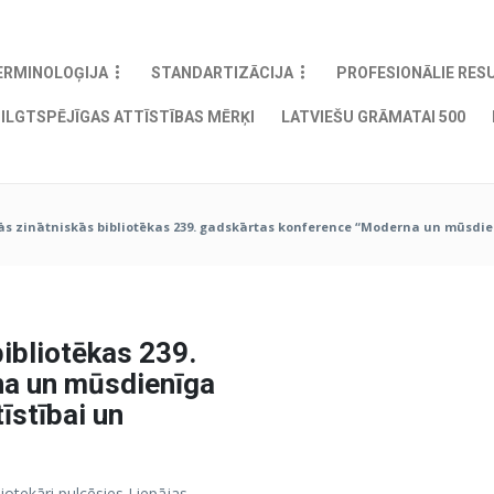
ERMINOLOĢIJA
STANDARTIZĀCIJA
PROFESIONĀLIE RES
ILGTSPĒJĪGAS ATTĪSTĪBAS MĒRĶI
LATVIEŠU GRĀMATAI 500
ās zinātniskās bibliotēkas 239. gadskārtas konference “Moderna un mūsdien
bibliotēkas 239.
na un mūsdienīga
īstībai un
iotekāri pulcēsies Liepājas