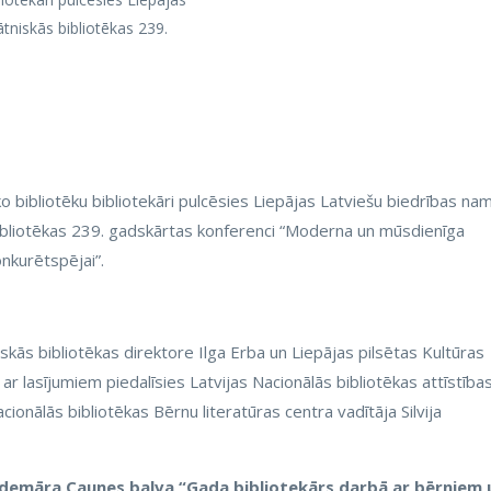
ātniskās bibliotēkas 239.
bibliotēku bibliotekāri pulcēsies Liepājas Latviešu biedrības na
 bibliotēkas 239. gadskārtas konferenci “Moderna un mūsdienīga
onkurētspējai”.
skās bibliotēkas direktore Ilga Erba un Liepājas pilsētas Kultūras
 ar lasījumiem piedalīsies Latvijas Nacionālās bibliotēkas attīstība
ionālās bibliotēkas Bērnu literatūras centra vadītāja Silvija
demāra Caunes balva “Gada bibliotekārs darbā ar bērniem 