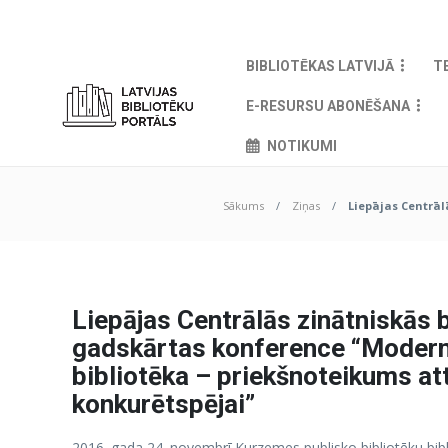
BIBLIOTĒKAS LATVIJĀ
T
E-RESURSU ABONĒŠANA
NOTIKUMI
Sākums
Ziņas
Liepājas Centrāl
Liepājas Centrālās zinātniskās 
gadskārtas konference “Moder
bibliotēka – priekšnoteikums att
konkurētspējai”
2016. gada 24. novembrī Kurzemes publisko bibliotēku bibl