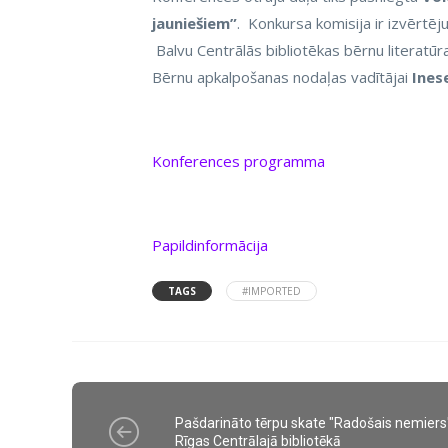
jauniešiem”
. Konkursa komisija ir izvērtē
Balvu Centrālās bibliotēkas bērnu literatūr
Bērnu apkalpošanas nodaļas vadītājai
Inese
Konferences programma
Papildinformācija
TAGS
#IMPORTED
Pašdarināto tērpu skate "Radošais nemiers
Rīgas Centrālajā bibliotēkā