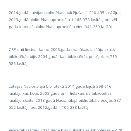
2014.gadā Latvijas
bibliotēkas
pulcējušas 1 210 435 lasītājus,
2013.gadā
bibliotēkas
apmeklēja 1 168 973 lasītāji, bet vēl
gadu iepriekš
bibliotēkas
apmeklēja vien 941 269 lasītāji.
CSP dati liecina, ka no 2003.gada mazākais lasītāju skaits
bibliotēkās
bijis 2004.gadā, kad
bibliotēkās
pulcējušies 735
586 lasītāji.
Latvijas Nacionālajā
bibliotēkā
2014.gadā bijuši 398 616
lasītāji, kas kopš 2003.gada arī ir lielākais šīs
bibliotēkas
lasītāju skaits. 2013.gadā Nacionālajā
bibliotēkā
viesojās 337
552 lasītāji, bet 2012.gadā
–
100 238 lasītāji.
Visvairāk lasītāju 2014.gadā bijis publiskajās
bibliotēkās
–
429