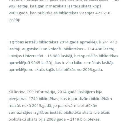
902 lasītāji, kas gan ir mazākais lasītāju skaits kopš
2008.gada, kad publiskajās
bibliotēkās
viesojās 421 210
lasītāji.
Izglītības iestāžu
bibliotēkas
2014.gadā apmeklējuši 241 412
lasītāji, augstskolu un koledžu
bibliotēkas
–
114 480 lasītāji,
Latvijas Universitāti
–
16 980 lasītāji, bet speciālās
bibliotēkas
apmeklējuši 9045 lasītāji, kas ir visu laiku zemākais lasītāju
apmeklējumu skaits šajās
bibliotēkās
no 2003.gada.
Kā liecina CSP informācija, 2014.gadā lasītājiem bija
pieejamas 1749
bibliotēkas
, kas ir par divām
bibliotēkām
mazāk nekā 2013.gadā, jo par divām
bibliotēkām
samazinājies izglītības iestāžu
bibliotēku
skaits. Lielākais
bibliotēku
skaits bijis 2003.gadā
–
2119
bibliotēkas
.