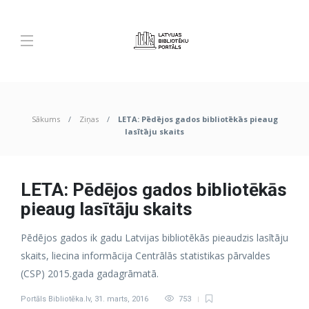
Sākums
Ziņas
LETA: Pēdējos gados bibliotēkās pieaug
lasītāju skaits
LETA: Pēdējos gados bibliotēkās
pieaug lasītāju skaits
Pēdējos gados ik gadu Latvijas bibliotēkās pieaudzis lasītāju
skaits, liecina informācija Centrālās statistikas pārvaldes
(CSP) 2015.gada gadagrāmatā.
Portāls Bibliotēka.lv
,
31. marts, 2016
753