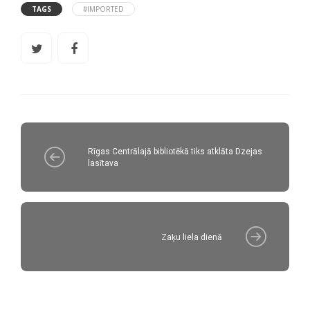
TAGS
#IMPORTED
Rīgas Centrālajā bibliotēkā tiks atklāta Dzejas
lasītava
Zaķu liela dienā