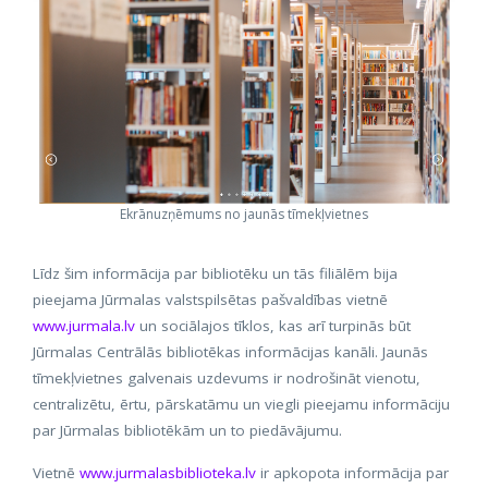
Ekrānuzņēmums no jaunās tīmekļvietnes
Līdz šim informācija par bibliotēku un tās filiālēm bija
pieejama Jūrmalas valstspilsētas pašvaldības vietnē
www.jurmala.lv
un sociālajos tīklos, kas arī turpinās būt
Jūrmalas Centrālās bibliotēkas informācijas kanāli. Jaunās
tīmekļvietnes galvenais uzdevums ir nodrošināt vienotu,
centralizētu, ērtu, pārskatāmu un viegli pieejamu informāciju
par Jūrmalas bibliotēkām un to piedāvājumu.
Vietnē
www.jurmalasbiblioteka.lv
ir apkopota informācija par