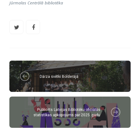
Jūrmalas Centrālā bibliotēka
Dārza svētki Bolderājā
Publicēts Latvijas Bibliotēku oficiālās
statistikas apkopojums par 2025. gadu