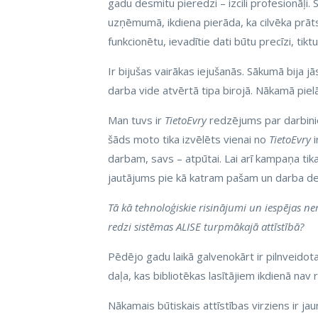
gadu desmitu pieredzi – izcili profesionāļi. S
uzņēmumā, ikdiena pierāda, ka cilvēka prāt
funkcionētu, ievadītie dati būtu precīzi, tikt
Ir bijušas vairākas iejušanās. Sākumā bija jā
darba vide atvērtā tipa birojā. Nākamā piel
Man tuvs ir
TietoEvry
redzējums par darbinie
šāds moto tika izvēlēts vienai no
TietoEvry
i
darbam, savs – atpūtai. Lai arī kampaņa tik
jautājums pie kā katram pašam un darba de
Tā kā tehnoloģiskie risinājumi un iespējas ne
redzi sistēmas ALISE turpmākajā attīstībā?
Pēdējo gadu laikā galvenokārt ir pilnveidot
daļa, kas bibliotēkas lasītājiem ikdienā nav 
Nākamais būtiskais attīstības virziens ir j