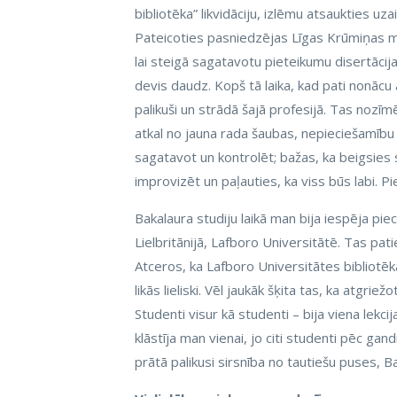
bibliotēka” likvidāciju, izlēmu atsaukties u
Pateicoties pasniedzējas Līgas Krūmiņas milzī
lai steigā sagatavotu pieteikumu disertācij
devis daudz. Kopš tā laika, kad pati nonācu a
palikuši un strādā šajā profesijā. Tas nozīm
atkal no jauna rada šaubas, nepieciešamību p
sagatavot un kontrolēt; bažas, ka beigsies
improvizēt un paļauties, ka viss būs labi. Pi
Bakalaura studiju laikā man bija iespēja p
Lielbritānijā, Lafboro Universitātē. Tas pa
Atceros, ka Lafboro Universitātes bibliotēk
likās lieliski. Vēl jaukāk šķita tas, ka atgrie
Studenti visur kā studenti – bija viena lekci
klāstīja man vienai, jo citi studenti pēc gandr
prātā palikusi sirsnība no tautiešu puses, Ba