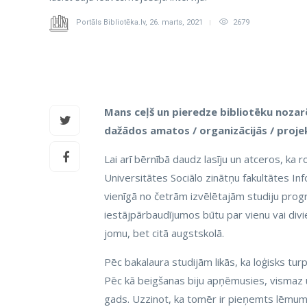
Portāls Bibliotēka.lv
,
26. marts, 2021
2679
Mans ceļš un pieredze bibliotēku nozarē
dažādos amatos / organizācijās / proje
Lai arī bērnībā daudz lasīju un atceros, ka r
Universitātes Sociālo zinātņu fakultātes Inf
vienīgā no četrām izvēlētajām studiju progr
iestājpārbaudījumos būtu par vienu vai divie
jomu, bet citā augstskolā.
Pēc bakalaura studijām likās, ka loģisks tur
Pēc kā beigšanas biju apņēmusies, vismaz u
gads. Uzzinot, ka tomēr ir pieņemts lēmums