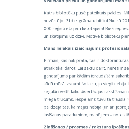
Vislielāko prieku un gandarījumu man 
Katrs bibliotēku pusē pateiktais paldies. Mi
novērtējot 3td e-grāmatu bibliotēku kā 2019
000 reģistrētajiem lietotājiem! Bieži iepri
un skatījumu uz dzīvi. Motivē bibliotēku p
Mans lielākais izaicinājums profesionāl
Pirmais, kas nāk prātā, tās ir doktorantūras
atnāk tikai darot. Lai sāktu darīt, nereti ir 
gandarījums par kādām ieraudzītām sakarī
kādā mērā izstumt šo laiku, jo viegli nebija.
regulāri veltīt laiku disertācijas rakstīšanai
miega trūkums, iespējams tuvu tā trauslā ro
palīdzēja tas, ka mājās nebija (un arī jopro
lasīšanas paradumiem, manējiem – noteikti!
Zināšanas / prasmes / rakstura īpašība