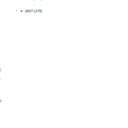
►
2007 (273)
,
,
a.