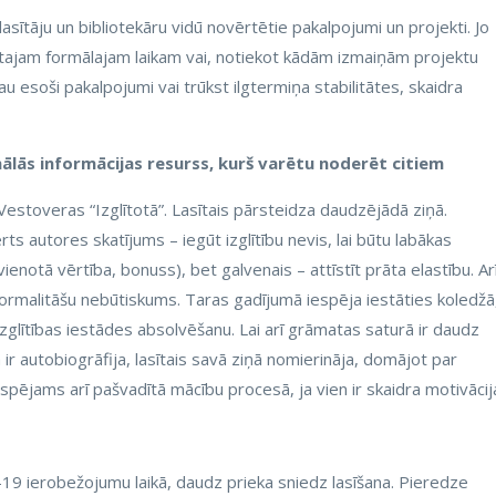
 lasītāju un bibliotekāru vidū novērtētie pakalpojumi un projekti. Jo
lētajam formālajam laikam vai, notiekot kādām izmaiņām projektu
jau esoši pakalpojumi vai trūkst ilgtermiņa stabilitātes, skaidra
nālās informācijas resurss, kurš varētu noderēt citiem
estoveras “Izglītotā”. Lasītais pārsteidza daudzējādā ziņā.
s autores skatījums – iegūt izglītību nevis, lai būtu labākas
vienotā vērtība, bonuss), bet galvenais – attīstīt prāta elastību. Arī
, formalitāšu nebūtiskums. Taras gadījumā iespēja iestāties koledžā
 izglītības iestādes absolvēšanu. Lai arī grāmatas saturā ir daudz
 ir autobiogrāfija, lasītais savā ziņā nomierināja, domājot par
espējams arī pašvadītā mācību procesā, ja vien ir skaidra motivācij
-19 ierobežojumu laikā, daudz prieka sniedz lasīšana. Pieredze