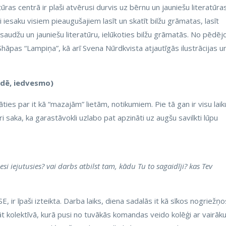
ūras centrā ir plaši atvērusi durvis uz bērnu un jauniešu literatūra
 iesaku visiem pieaugušajiem lasīt un skatīt bilžu grāmatas, lasīt
saudžu un jauniešu literatūru, ielūkoties bilžu grāmatās. No pēdēj
Shāpas “Lampiņa”, kā arī Svena Nūrdkvista atjautīgās ilustrācijas u
ādē, iedvesmo)
ties par it kā “mazajām” lietām, notikumiem. Pie tā gan ir visu laik
ri saka, ka garastāvokli uzlabo pat apzināti uz augšu savilkti lūpu
si iejutusies? vai darbs atbilst tam, kādu Tu to sagaidīji? kas Tev
E, ir īpaši izteikta. Darba laiks, diena sadalās it kā sīkos nogriežņo
rādāt kolektīvā, kurā pusi no tuvākās komandas veido kolēģi ar vairāk