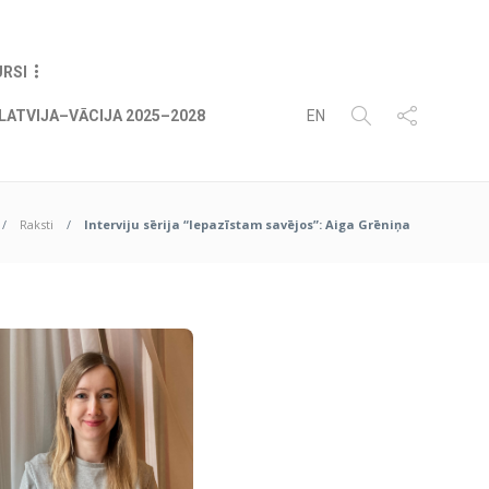
08
AUG
2026
URSI
LATVIJA–VĀCIJA 2025–2028
EN
Raksti
Interviju sērija “Iepazīstam savējos”: Aiga Grēniņa