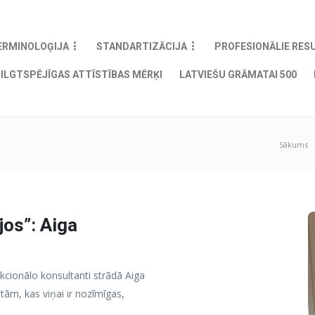
ERMINOLOĢIJA
STANDARTIZĀCIJA
PROFESIONĀLIE RES
ILGTSPĒJĪGAS ATTĪSTĪBAS MĒRĶI
LATVIEŠU GRĀMATAI 500
Sākums
jos”: Aiga
nkcionālo konsultanti strādā Aiga
etām, kas viņai ir nozīmīgas,