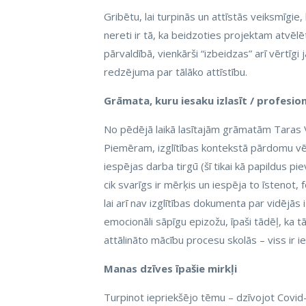
Gribētu, lai turpinās un attīstās veiksmīgie,
nereti ir tā, ka beidzoties projektam atvē
pārvaldībā, vienkārši “izbeidzas” arī vērtīgi 
redzējuma par tālāko attīstību.
Grāmata, kuru iesaku izlasīt / profesio
No pēdējā laikā lasītajām grāmatām Taras V
Piemēram, izglītības kontekstā pārdomu vērt
iespējas darba tirgū (šī tikai kā papildus pie
cik svarīgs ir mērķis un iespēja to īstenot
lai arī nav izglītības dokumenta par vidējās
emocionāli sāpīgu epizožu, īpaši tādēļ, ka tā
attālināto mācību procesu skolās – viss ir i
Manas dzīves īpašie mirkļi
Turpinot iepriekšējo tēmu – dzīvojot Covid