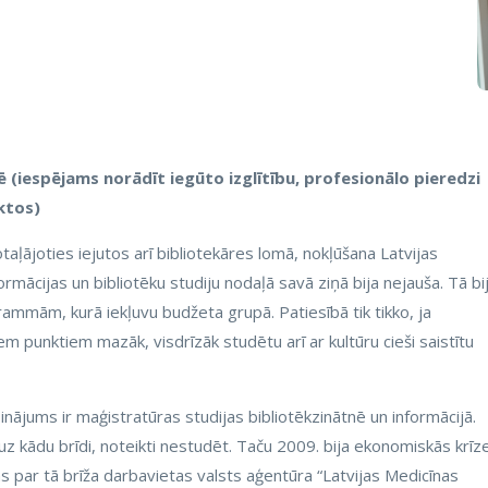
 (iespējams norādīt iegūto izglītību, profesionālo pieredzi
ktos)
otaļājoties iejutos arī bibliotekāres lomā, nokļūšana Latvijas
ormācijas un bibliotēku studiju nodaļā savā ziņā bija nejauša. Tā bi
ammām, kurā iekļuvu budžeta grupā. Patiesībā tik tikko, ja
m punktiem mazāk, visdrīzāk studētu arī ar kultūru cieši saistītu
pinājums ir maģistratūras studijas bibliotēkzinātnē un informācijā.
z kādu brīdi, noteikti nestudēt. Taču 2009. bija ekonomiskās krīz
 par tā brīža darbavietas valsts aģentūra “Latvijas Medicīnas