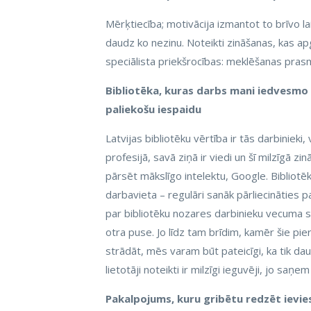
Mērķtiecība; motivācija izmantot to brīvo lai
daudz ko nezinu. Noteikti zināšanas, kas ap
speciālista priekšrocības: meklēšanas pras
Bibliotēka, kuras darbs mani iedvesmo (L
paliekošu iespaidu
Latvijas bibliotēku vērtība ir tās darbinieki,
profesijā, savā ziņā ir viedi un šī milzīgā z
pārsēt mākslīgo intelektu, Google. Bibliotēk
darbavieta – regulāri sanāk pārliecināties p
par bibliotēku nozares darbinieku vecuma st
otra puse. Jo līdz tam brīdim, kamēr šie pier
strādāt, mēs varam būt pateicīgi, ka tik daudz
lietotāji noteikti ir milzīgi ieguvēji, jo s
Pakalpojums, kuru gribētu redzēt ievies