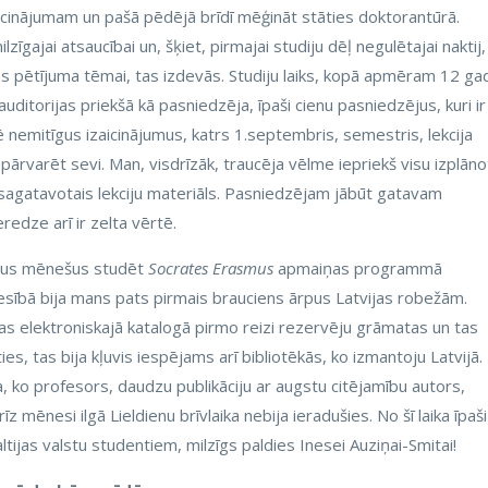
zaicinājumam un pašā pēdējā brīdī mēģināt stāties doktorantūrā.
gajai atsaucībai un, šķiet, pirmajai studiju dēļ negulētajai naktij,
as pētījuma tēmai, tas izdevās. Studiju laiks, kopā apmēram 12 gad
uditorijas priekšā kā pasniedzēja, īpaši cienu pasniedzējus, kuri ir
ē nemitīgus izaicinājumus, katrs 1.septembris, semestris, lekcija
ārvarēt sevi. Man, visdrīzāk, traucēja vēlme iepriekš visu izplāno
 sagatavotais lekciju materiāls. Pasniedzējam jābūt gatavam
eredze arī ir zelta vērtē.
iecus mēnešus studēt
Socrates Erasmus
apmaiņas programmā
tiesībā bija mans pats pirmais brauciens ārpus Latvijas robežām.
as elektroniskajā katalogā pirmo reizi rezervēju grāmatas un tas
žoties, tas bija kļuvis iespējams arī bibliotēkās, ko izmantoju Latvijā.
ja, ko profesors, daudzu publikāciju ar augstu citējamību autors,
īz mēnesi ilgā Lieldienu brīvlaika nebija ieradušies. No šī laika īpaši
ltijas valstu studentiem, milzīgs paldies Inesei Auziņai-Smitai!