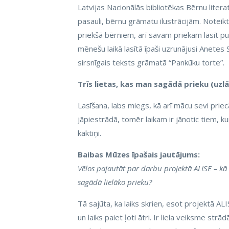
Latvijas Nacionālās bibliotēkas Bērnu literat
pasauli, bērnu grāmatu ilustrācijām. Noteikti
priekšā bērniem, arī savam priekam lasīt pu
mēnešu laikā lasītā īpaši uzrunājusi Anetes 
sirsnīgais teksts grāmatā “Pankūku torte”.
Trīs lietas, kas man sagādā prieku (uzl
Lasīšana, labs miegs, kā arī mācu sevi priecā
jāpiestrādā, tomēr laikam ir jānotic tiem, ku
kaktiņi.
Baibas Mūzes īpašais jautājums:
Vēlos pajautāt par darbu projektā ALISE – kā e
sagādā lielāko prieku?
Tā sajūta, ka laiks skrien, esot projektā ALIS
un laiks paiet ļoti ātri. Ir liela veiksme st