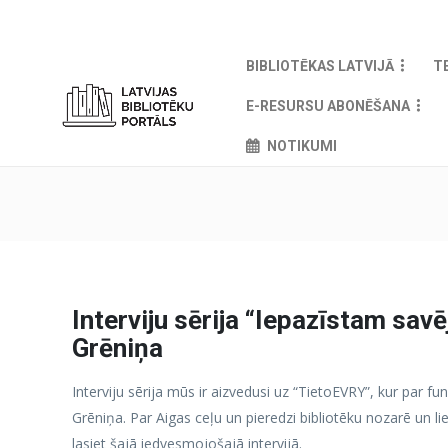
BIBLIOTĒKAS LATVIJĀ
T
E-RESURSU ABONĒŠANA
NOTIKUMI
Interviju sērija “Iepazīstam savē
Grēniņa
Interviju sērija mūs ir aizvedusi uz “TietoEVRY”, kur par fu
Grēniņa. Par Aigas ceļu un pieredzi bibliotēku nozarē un li
lasiet šajā iedvesmojošajā intervijā.