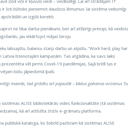
avā ziņā viņi ir kļuvuši viedi – viedkolēģi. Lai arī strādājam IT
s ir ļoti būtisks pieņemot daudzus lēmumus: lai sistēma veiksmīgi
u apstrādāti un izgūti korekti.
saprot ne tikai darba pienākumi, bet arī atšķirīgi principi, kā veidot
āgošanās, jau iekārtojot mājas biroju.
ku labsajūtu, balansu starp darbu un atpūtu. “Work hard, play har
n Latvia īstenotajām kampaņām. Tas atgādina, ka savs laiks
a prezentēta vēl pirms Covid-19 pandēmijas, šajā brīdī tas ir
vējam būtu jāpiedomā īpaši.
mitīgi mainās, tad gribētu arī pajautāt – kādus galvenos virzienus Tu
a sistēmas ALISE bibliotekārās vides funkcionalitāte (tā sistēmas
redzama), kā arī attīstīta 3td.lv e-grāmatu platforma.
auna publiskā kataloga, ko šobrīd pazīstam kā sistēmas ALISE