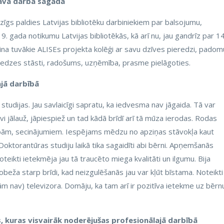
savā darbā sagādā
lzīgs paldies Latvijas bibliotēku darbiniekiem par balsojumu,
. gada notikumu Latvijas bibliotēkās, kā arī nu, jau gandrīz par 1
ecina tuvākie ALISEs projekta kolēģi ar savu dzīves pieredzi, padom
ieredzes stāsti, radošums, uzņēmība, prasme pielāgoties.
ajā darbībā
 studijas. Jau savlaicīgi sapratu, ka iedvesma nav jāgaida. Tā var
sevi jālauž, jāpiespiež un tad kādā brīdī arī tā mūza ierodas. Rodas
bām, secinājumiem. Iespējams mēdzu no apziņas stāvokļa kaut
 Doktorantūras studiju laikā tika sagaidīti abi bērni. Apņemšanās
 noteikti ietekmēja jau tā traucēto miega kvalitāti un ilgumu. Bija
beža starp brīdi, kad neizgulēšanās jau var kļūt bīstama. Noteikti
jām nav) televizora. Domāju, ka tam arī ir pozitīva ietekme uz bērn
s, kuras visvairāk noderējušas profesionālajā darbībā