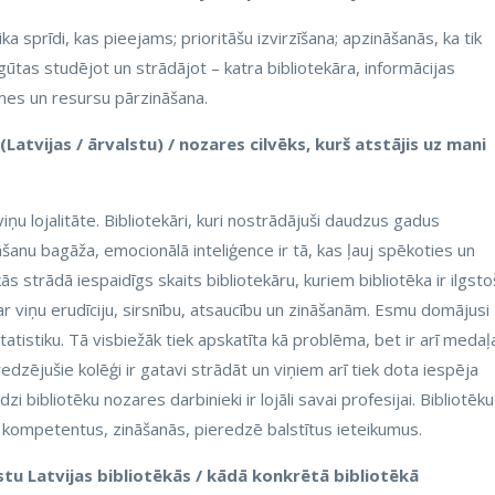
ka sprīdi, kas pieejams; prioritāšu izvirzīšana; apzināšanās, ka tik
gūtas studējot un strādājot – katra bibliotekāra, informācijas
mes un resursu pārzināšana.
atvijas / ārvalstu) / nozares cilvēks, kurš atstājis uz mani
 viņu lojalitāte. Bibliotekāri, kuri nostrādājuši daudzus gadus
ināšanu bagāža, emocionālā inteliģence ir tā, kas ļauj spēkoties un
ās strādā iespaidīgs skaits bibliotekāru, kuriem bibliotēka ir ilgsto
ar viņu erudīciju, sirsnību, atsaucību un zināšanām. Esmu domājusi
atistiku. Tā visbiežāk tiek apskatīta kā problēma, bet ir arī medaļ
edzējušie kolēģi ir gatavi strādāt un viņiem arī tiek dota iespēja
i bibliotēku nozares darbinieki ir lojāli savai profesijai. Bibliotēku
aņem kompetentus, zināšanās, pieredzē balstītus ieteikumus.
tu Latvijas bibliotēkās / kādā konkrētā bibliotēkā