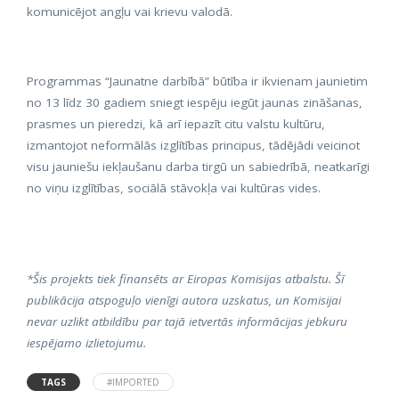
komunicējot angļu vai krievu valodā.
Programmas “Jaunatne darbībā” būtība ir ikvienam jaunietim
no 13 līdz 30 gadiem sniegt iespēju iegūt jaunas zināšanas,
prasmes un pieredzi, kā arī iepazīt citu valstu kultūru,
izmantojot neformālās izglītības principus, tādējādi veicinot
visu jauniešu iekļaušanu darba tirgū un sabiedrībā, neatkarīgi
no viņu izglītības, sociālā stāvokļa vai kultūras vides.
*Šis projekts tiek finansēts ar Eiropas Komisijas atbalstu. Šī
publikācija atspoguļo vienīgi autora uzskatus, un Komisijai
nevar uzlikt atbildību par tajā ietvertās informācijas jebkuru
iespējamo izlietojumu.
TAGS
#IMPORTED