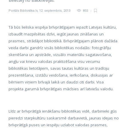
Beletsky no Baltkrievijas.
Portāls Bibliotēka.lv
,
12. septembris, 2013
855
Tā būs lieliska iespēja brīvprātīgajam iepazīt Latvijas kultūru,
izbaudīt mazpilsētas dzīvi, iegūt jaunas zināšanas un
prasmes, strādājot bibliotēkā. Brīvprātīgajam plānoti dažāda
veida darbi gandrīz visās bibliotēkas nodaļās: fotogrāfiju
skenēšana un apstrāde, vizuālo materiālu sagatavošana,
angļu vai krievu valodas praktizēšana visu vecumu
bibliotēkas lietotājiem, savas tautas kultūras un tradīciju
prezentēšana, izstāžu veidošana, ierīkošana, diskusijas ar
bērniem viņiem brīvajā laikā un daudzi citi darbi. Visa
projekta garumā brīvprātīgais mācīsies arī latviešu valodu.
Līdz ar brīvprātīgā ienākšanu bibliotēkas vidē, darbinieki gūs
pieredzi starpkultūru saskarsmē darbavietā, jaunas idejas no
brīvprātīgā puses un iespēju uzlabot valodas prasmes,