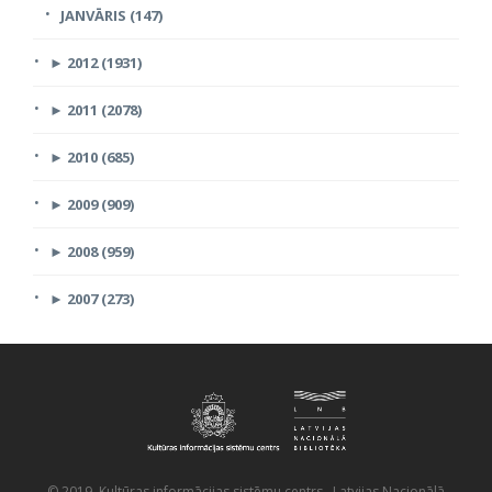
JANVĀRIS (147)
►
2012 (1931)
►
2011 (2078)
►
2010 (685)
►
2009 (909)
►
2008 (959)
►
2007 (273)
© 2019 Kultūras informācijas sistēmu centrs, Latvijas Nacionālā