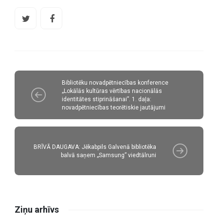
Bibliotēku novadpētniecības konference
„Lokālās kultūras vērtības nacionālās
identitātes stiprināšanai”. 1. daļa:
novadpētniecības teorētiskie jautājumi
BRĪVĀ DAUGAVA: Jēkabpils Galvenā bibliotēka
balvā saņem „Samsung” viedtālruni
Ziņu arhīvs