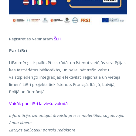
Reģistrēties vebināram
ŠEIT
.
Par LiBri
LiBri mērķis ir palīdzēt izstrādāt un īstenot vietējās stratēģijas,
kas iestrādātas bibliotēkās, un palielināt trešo valstu
valstspiederīgo integrācijas efektivitāti reģionālā un vietējā
līmenī. LiBri projekts tiek īstenots Francijā, Itālijā, Latvijā,
Polijā un Rumānijā.
Vairāk par LiBri latviešu valodā
Informāciju, izmantojot ārvalstu preses materiālus, sagatavoja:
Anna Iltnere
Latvijas Bibliotēku portāla redaktore