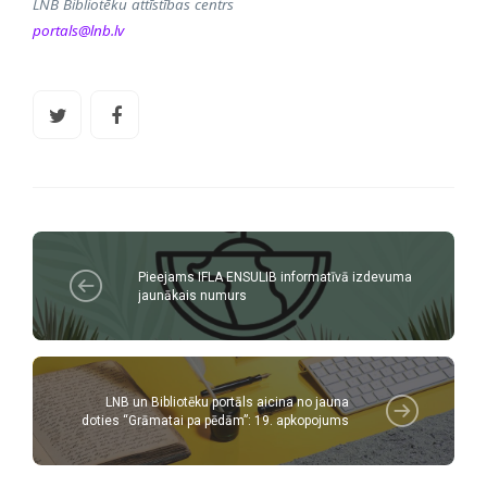
LNB Bibliotēku attīstības centrs
portals@lnb.lv
Pieejams IFLA ENSULIB informatīvā izdevuma
jaunākais numurs
LNB un Bibliotēku portāls aicina no jauna
doties “Grāmatai pa pēdām”: 19. apkopojums