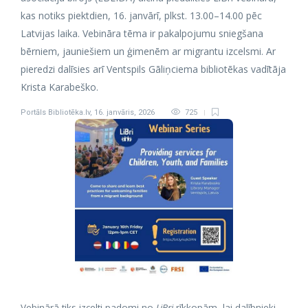
kas notiks piektdien, 16. janvārī, plkst. 13.00–14.00 pēc
Latvijas laika. Vebināra tēma ir pakalpojumu sniegšana
bērniem, jauniešiem un ģimenēm ar migrantu izcelsmi. Ar
pieredzi dalīsies arī Ventspils Gāliņciema bibliotēkas vadītāja
Krista Karabeško.
Portāls Bibliotēka.lv
,
16. janvāris, 2026
725
Vebinārā tiks izcelti padomi no
LiBri
rīkkopām, lai dalībnieki