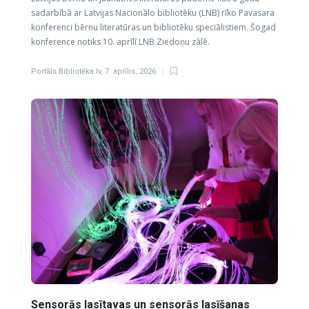
sadarbībā ar Latvijas Nacionālo bibliotēku (LNB) rīko Pavasara
konferenci bērnu literatūras un bibliotēku speciālistiem. Šogad
konference notiks 10. aprīlī LNB Ziedoņu zālē.
Portāls Bibliotēka.lv
,
7. aprīlis, 2026
Sensorās lasītavas un sensorās lasīšanas