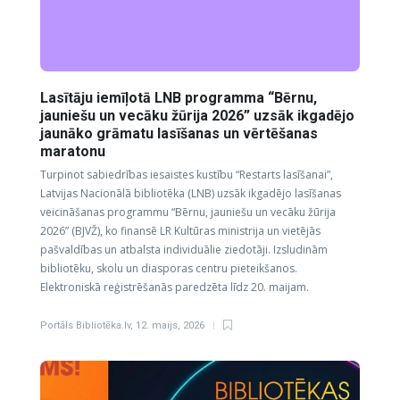
Lasītāju iemīļotā LNB programma “Bērnu,
jauniešu un vecāku žūrija 2026” uzsāk ikgadējo
jaunāko grāmatu lasīšanas un vērtēšanas
maratonu
Turpinot sabiedrības iesaistes kustību “Restarts lasīšanai”,
Latvijas Nacionālā bibliotēka (LNB) uzsāk ikgadējo lasīšanas
veicināšanas programmu “Bērnu, jauniešu un vecāku žūrija
2026” (BJVŽ), ko finansē LR Kultūras ministrija un vietējās
pašvaldības un atbalsta individuālie ziedotāji. Izsludinām
bibliotēku, skolu un diasporas centru pieteikšanos.
Elektroniskā reģistrēšanās paredzēta līdz 20. maijam.
Portāls Bibliotēka.lv
,
12. maijs, 2026