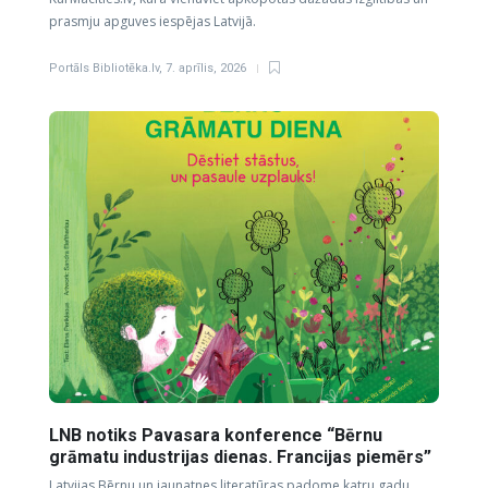
prasmju apguves iespējas Latvijā.
Portāls Bibliotēka.lv
,
7. aprīlis, 2026
LNB notiks Pavasara konference “Bērnu
grāmatu industrijas dienas. Francijas piemērs”
Latvijas Bērnu un jaunatnes literatūras padome katru gadu