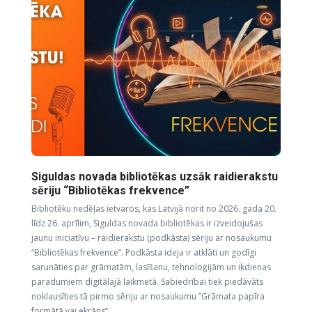
Siguldas novada bibliotēkas uzsāk raidierakstu
sēriju “Bibliotēkas frekvence”
Bibliotēku nedēļas ietvaros, kas Latvijā norit no 2026. gada 20.
līdz 26. aprīlim, Siguldas novada bibliotēkas ir izveidojušas
jaunu iniciatīvu – raidierakstu (podkāsta) sēriju ar nosaukumu
“Bibliotēkas frekvence”. Podkāsta ideja ir atklāti un godīgi
sarunāties par grāmatām, lasīšanu, tehnoloģijām un ikdienas
paradumiem digitālajā laikmetā. Sabiedrībai tiek piedāvāts
noklausīties tā pirmo sēriju ar nosaukumu ”Grāmata papīra
formātā vai ekrāns”.