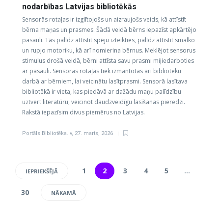
nodarbības Latvijas bibliotēkās
Sensorās rotaļas ir izglītojošs un aizraujošs veids, kā attīstīt
bērna maņas un prasmes. Šādā veidā bērns iepazīst apkārtējo
pasauli. Tās palīdz attīstīt spēju izteikties, palīdz attīstīt smalko
un rupjo motoriku, kā arī nomierina bērnus. Meklējot sensorus
stimulus drošā veidā, bērni attīsta savu prasmi mijiedarboties
ar pasauli. Sensorās rotaļas tiek izmantotas arī bibliotēku
darbā ar bērniem, lai veicinātu lasītprasmi. Sensorā lasītava
bibliotēkā ir vieta, kas piedāvā ar dažādu maņu palīdzību
uztvert literatūru, veicinot daudzveidīgu lasīšanas pieredzi.
Rakstā iepazīsim divus piemērus no Latvijas.
Portāls Bibliotēka.lv
,
27. marts, 2026
1
2
3
4
5
…
IEPRIEKŠĒJĀ
30
NĀKAMĀ