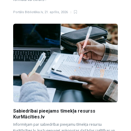
Portāls Bibliotēka.lv
,
21. aprīlis, 2026
Sabiedrībai pieejams tīmekļa resurss
KurMācīties.lv
Informējam par sabiedrībai pieejamu tīmekļa resursu
KurMācīties.lv, kurā vienuviet apkopotas dažādas izglītības un