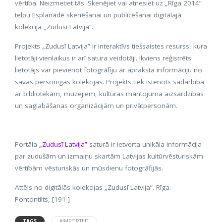
vērtība. Neizmetiet tās. Skenējiet vai atnesiet uz „Rīga 2014”
telpu Esplanādē skenēšanai un publicēšanai digitālajā
kolekcijā „Zudusī Latvija”.
Projekts „Zudusī Latvija” ir interaktīvs tiešsaistes resurss, kura
lietotāji vienlaikus ir arī satura veidotāji. Ikviens reģistrēts
lietotājs var pievienot fotogrāfiju ar apraksta informāciju no
savas personīgās kolekcijas. Projekts tiek īstenots sadarbībā
ar bibliotēkām, muzejiem, kultūras mantojuma aizsardzības
un saglabāšanas organizācijām un privātpersonām.
Portāla
„Zudusī Latvija”
saturā ir ietverta unikāla informācija
par zudušām un izmaiņu skartām Latvijas kultūrvēsturiskām
vērtībām vēsturiskās un mūsdienu fotogrāfijās.
Attēls no digitālās kolekcijas „Zudusī Latvija”. Rīga.
Pontontilts, [191-]
TAGS
#IMPORTED