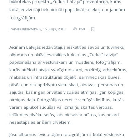
bibliotēkas projekta „Zudusī Latvija” prezentācija, kuras
laikā iedzīvotāji tiek aicināti papildināt kolekciju ar jaunām
fotogrāfijām.
Portāls Bibliotēka.lv
,
16. jūlijs, 2013
858
Aicinām Latvijas iedzīvotājus ieskatīties savos un tuvinieku
albumos un aktīvi iesaistīties kolekcijas „Zudusī Latvija”
papildināšanā ar vēsturiskām un mūsdienu fotogrāfijām,
kurās attēloti Latvijai svarīgi notikumi, nozīmīgi arhitektūras,
mākslas un infrastruktūras objekti, saimnieciskas būves,
pilsētu un citu apdzīvotu vietu skati, ainavas, personas un
sajūtas, kas ir gan privātas vizuālas atmiņas, gan kopīgas
atmiņas daļa. Fotogrāfijas nereti ir vienīgās liecības, kurās
varam aplūkot zudušās vai izmaiņu skartās vērtības,
ielūkoties cilvēku sejās, kas piesaista arī tos, kas nekad
nesastapsies ar šiem cilvēkiem.
Jūsu albumos ievietotājām fotogrāfijām ir kultūrvēsturiska