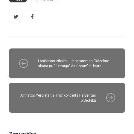
Lasīšanas zibakciju programmas "Rēzekne
skaita nu "Zeimuļa" da Goram" 2. kārta
„Christos Yerolatsitis Trio” koncerts Pārventas
bibliotēkā
Ziņu arhīvs