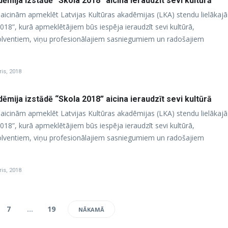
dēmija izstādē “Skola 2018” aicina ieraudzīt sevi kultūrā
m aicinām apmeklēt Latvijas Kultūras akadēmijas (LKA) stendu lielākajā
 2018”, kurā apmeklētājiem būs iespēja ieraudzīt sevi kultūrā,
solventiem, viņu profesionālajiem sasniegumiem un radošajiem
ris, 2018
dēmija izstādē “Skola 2018” aicina ieraudzīt sevi kultūrā
m aicinām apmeklēt Latvijas Kultūras akadēmijas (LKA) stendu lielākajā
 2018”, kurā apmeklētājiem būs iespēja ieraudzīt sevi kultūrā,
solventiem, viņu profesionālajiem sasniegumiem un radošajiem
ris, 2018
7
…
19
NĀKAMĀ