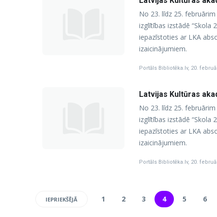
Latvijas Kultūras aka
No 23. līdz 25. februāri
izglītības izstādē “Skola
iepazīstoties ar LKA ab
izaicinājumiem.
Portāls Bibliotēka.lv
,
20. februā
Latvijas Kultūras aka
No 23. līdz 25. februāri
izglītības izstādē “Skola
iepazīstoties ar LKA ab
izaicinājumiem.
Portāls Bibliotēka.lv
,
20. februā
1
2
3
4
5
6
IEPRIEKŠĒJĀ