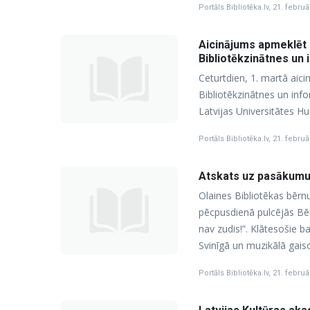
Portāls Bibliotēka.lv
,
21. februā
Aicinājums apmeklēt 
Bibliotēkzinātnes un 
Ceturtdien, 1. martā aici
Bibliotēkzinātnes un info
Latvijas Universitātes H
Portāls Bibliotēka.lv
,
21. februā
Atskats uz pasākumu 
Olaines Bibliotēkas bērnu
pēcpusdienā pulcējās Bēr
nav zudis!”. Klātesošie b
Svinīgā un muzikālā gaisot
Portāls Bibliotēka.lv
,
21. februā