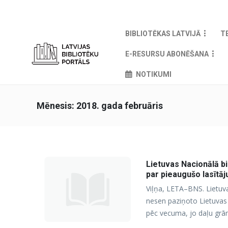
BIBLIOTĒKAS LATVIJĀ
T
E-RESURSU ABONĒŠANA
NOTIKUMI
Mēnesis:
2018. gada februāris
Lietuvas Nacionālā bi
par pieaugušo lasītāj
Viļņa, LETA–BNS. Lietuva
nesen paziņoto Lietuvas v
pēc vecuma, jo daļu grā