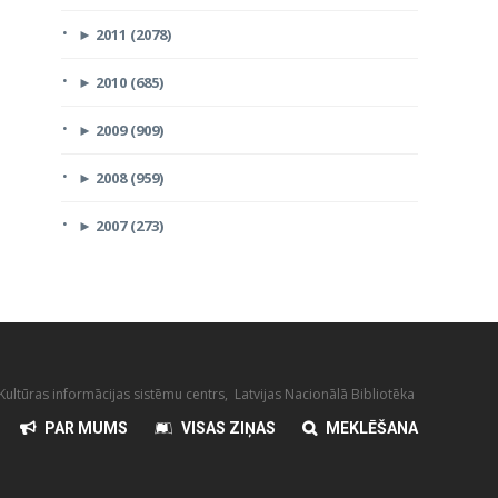
►
2011 (2078)
►
2010 (685)
►
2009 (909)
►
2008 (959)
►
2007 (273)
ultūras informācijas sistēmu centrs, Latvijas Nacionālā Bibliotēka
PAR MUMS
VISAS ZIŅAS
MEKLĒŠANA