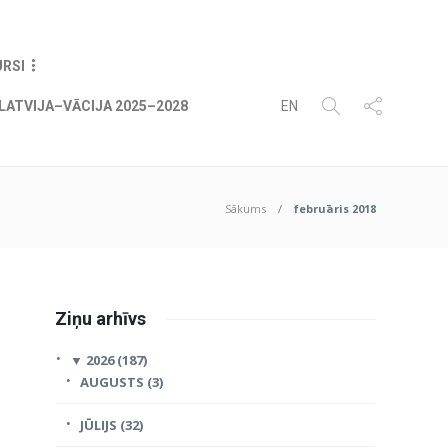
07
AUG
2026
URSI
LATVIJA–VĀCIJA 2025–2028
EN
Sākums
februāris 2018
Ziņu arhīvs
▼
2026 (187)
AUGUSTS (3)
JŪLIJS (32)