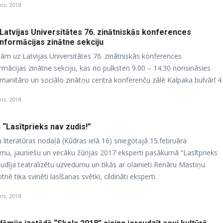
ris, 2018
Latvijas Universitātes 76. zinātniskās konferences
informācijas zinātne sekciju
nām uz Latvijas Universitātes 76. zinātniskās konferences
rmācijas zinātne sekciju, kas no pulksten 9.00 – 14.30 norisināsies
umanitāro un sociālo zinātņu centra konferenču zālē Kalpaka bulvārī 4.
ris, 2018
“Lasītprieks nav zudis!”
 literatūras nodaļā (Kūdras ielā 16) sniegotajā 15.februāra
nu, jauniešu un vecāku žūrijas 2017 eksperti pasākumā “Lasītprieks
audīja teatralizētu uzvedumu un tikās ar olainieti Renāru Mastiņu.
nē tika svinēti lasīšanas svētki, cildināti eksperti.
ris, 2018