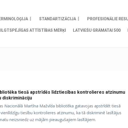
ERMINOLOĢIJA
STANDARTIZĀCIJA
PROFESIONĀLIE RES
ILGTSPĒJĪGAS ATTĪSTĪBAS MĒRĶI
LATVIEŠU GRĀMATAI 500
bliotēka tiesā apstrīdēs līdztiesības kontrolieres atzinumu
u diskrimināciju
s Nacionālā Martīna Mažvīda bibliotēka gatavojas apstrīdēt tiesā
ienlīdzīgu tiesību kontrolieres atzinumu, ka tā diskriminē lasītājus
matu neizsniedz uz mājām pieaugušajiem lasītājiem.