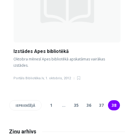
Izstādes Apes bibliotēkā
Oktobra mēnesī Apes bibliotēkā apskatāmas vairākas
izstādes.
Portāls Bibliotēka.lv
,
1. oktobris, 2012
1
…
35
36
37
38
IEPRIEKŠĒJĀ
Ziņu arhīvs