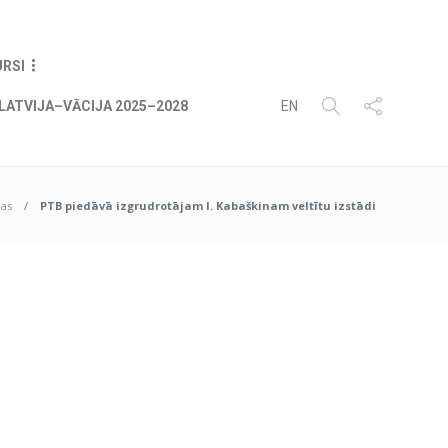
07
AUG
2026
URSI
LATVIJA–VĀCIJA 2025–2028
EN
ņas
PTB piedāvā izgrudrotājam I. Kabaškinam veltītu izstādi