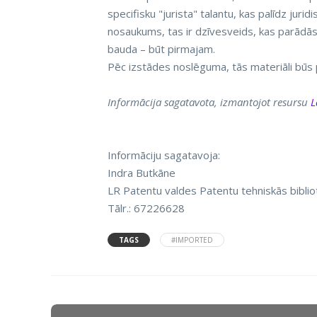
specifisku "jurista" talantu, kas palīdz juri
nosaukums, tas ir dzīvesveids, kas parādās n
bauda – būt pirmajam.
Pēc izstādes noslēguma, tās materiāli būs 
Informācija sagatavota, izmantojot resursu
L
Informāciju sagatavoja:
Indra Butkāne
LR Patentu valdes Patentu tehniskās biblio
Tālr.: 67226628
TAGS
#IMPORTED