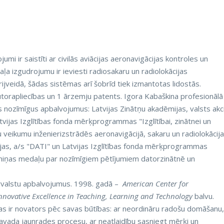
mi ir saistīti ar civilās aviācijas aeronavigācijas kontroles un
ļa izgudrojumu ir ieviesti radiosakaru un radiolokācijas
jveidā, šādas sistēmas arī šobrīd tiek izmantotas lidostās.
torapliecības un 1 ārzemju patents. Igora Kabaškina profesionālā
is nozīmīgus apbalvojumus: Latvijas Zinātņu akadēmijas, valsts akc
tvijas Izglītības fonda mērķprogrammas "Izglītībai, zinātnei un
u veikumu inženierizstrādēs aeronavigācijā, sakaru un radiolokācij
mijas, a/s "DATI" un Latvijas Izglītības fonda mērķprogrammas
 piemiņas medaļu par nozīmīgiem pētījumiem datorzinātnē un
ārvalstu apbalvojumus. 1998. gadā –
American Center for
novative Excellence in Teaching, Learning and Technology
balvu.
tas ir novators pēc savas būtības: ar neordināru radošu domāšanu,
avada jaunrades procesu, ar neatlaidību sasniegt mērķi un