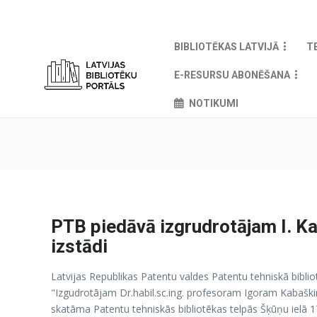
BIBLIOTĒKAS LATVIJĀ
T
E-RESURSU ABONĒŠANA
NOTIKUMI
PTB piedāvā izgrudrotājam I. Ka
izstādi
Latvijas Republikas Patentu valdes Patentu tehniskā bibliot
"Izgudrotājam Dr.habil.sc.ing. profesoram Igoram Kabaški
skatāma Patentu tehniskās bibliotēkas telpās Šķūņu ielā 17 