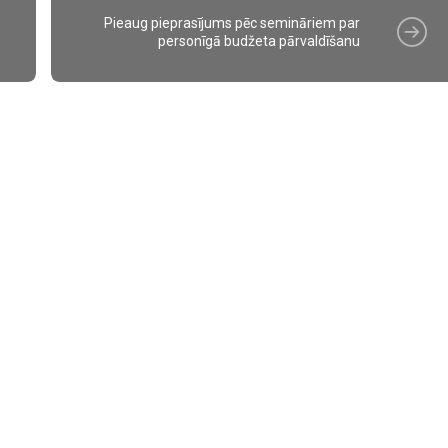
Pieaug pieprasījums pēc semināriem par
personīgā budžeta pārvaldīšanu