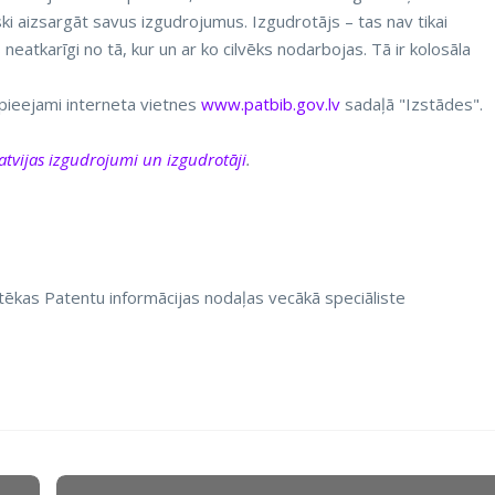
diski aizsargāt savus izgudrojumus. Izgudrotājs – tas nav tikai
eatkarīgi no tā, kur un ar ko cilvēks nodarbojas. Tā ir kolosāla
pieejami interneta vietnes
www.patbib.gov.lv
sadaļā "Izstādes".
atvijas izgudrojumi un izgudrotāji
.
tēkas Patentu informācijas nodaļas vecākā speciāliste