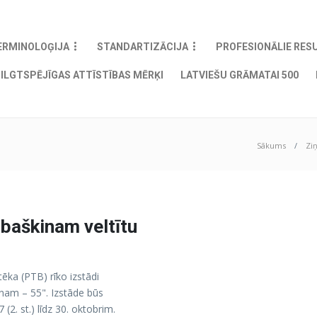
ERMINOLOĢIJA
STANDARTIZĀCIJA
PROFESIONĀLIE RES
ILGTSPĒJĪGAS ATTĪSTĪBAS MĒRĶI
LATVIEŠU GRĀMATAI 500
Sākums
Zi
baškinam veltītu
ēka (PTB) rīko izstādi
nam – 55". Izstāde būs
(2. st.) līdz 30. oktobrim.