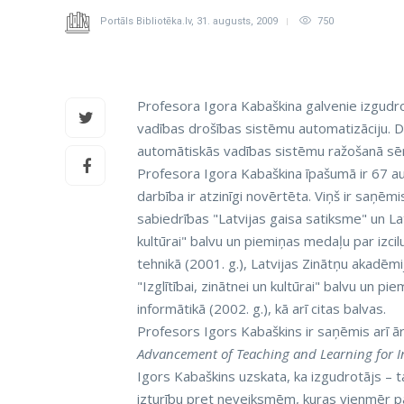
Portāls Bibliotēka.lv
,
31. augusts, 2009
750
Profesora Igora Kabaškina galvenie izgudroju
vadības drošības sistēmu automatizāciju. Da
automātiskās vadības sistēmu ražošanā sēri
Profesora Igora Kabaškina īpašumā ir 67 au
darbība ir atzinīgi novērtēta. Viņš ir saņēm
sabiedrības "Latvijas gaisa satiksme" un La
kultūrai" balvu un piemiņas medaļu par izcil
tehnikā (2001. g.), Latvijas Zinātņu akadē
"Izglītībai, zinātnei un kultūrai" balvu un
informātikā (2002. g.), kā arī citas balvas.
Profesors Igors Kabaškins ir saņēmis arī 
Advancement of Teaching and Learning for In
Igors Kabaškins uzskata, ka izgudrotājs – 
izturību pret neveiksmēm, kuras vienmēr p