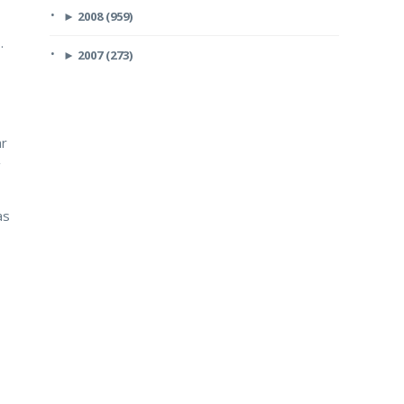
►
2008 (959)
.
►
2007 (273)
ar
as