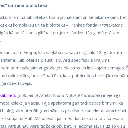
ies”
un senā bibliotēka
ekskursijām pa bibliotēkas filiāļu jaunākajām un senākām ēkām, bet
sku ēku kompleksu un tā bibliotēku – Frankes fonda (
Franckesche
igās kā sociāls un izglītības projekts, šodien tās glabā prātam
.
edaudzajām Eiropā, kas saglabājusi savu oriģinālo 18. gadsimta
istēmu. Bibliotēkas plaukti izbūvēti specifiski šī krājuma
riem ar mazākajām augstākajos plauktos un lielākajām zemajos. 
ti) un bibliotekārs, bet arī pati ēka, kas, pateicoties biezajām sienām
gai dzīvotspējai.
kabinets
(
Cabinet of Artefacts and Natural Curiosities
) ir vienīgā
meta kolekcija Vācijā. Tajā apskatāmi gan tādi dabas brīnumi, kā
i bioloģiski materiāli, gan mākslas priekšmeti un eksotiski artefakti
ikā sūtīja uz Halli. Mūsdienās jau mēs daudz ko no tā visa esam
tas varbūt nav vairs tik šokējoši, bet, ja iedomājas, kā uz šo visu