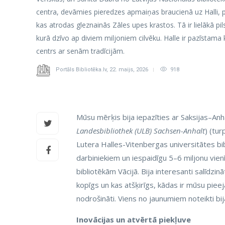
centra, devāmies pieredzes apmaiņas braucienā uz Halli, pi
kas atrodas gleznainās Zāles upes krastos. Tā ir lielākā pi
kurā dzīvo ap diviem miljoniem cilvēku. Halle ir pazīstama 
centrs ar senām tradīcijām.
Portāls Bibliotēka.lv
,
22. maijs, 2026
918
Mūsu mērķis bija iepazīties ar Saksijas–Anha
Landesbibliothek (ULB) Sachsen-Anhalt
) (tur
Lutera Halles-Vitenbergas universitātes bib
darbiniekiem un iespaidīgu 5–6 miljonu vien
bibliotēkām Vācijā. Bija interesanti salīdzin
kopīgs un kas atšķirīgs, kādas ir mūsu piee
nodrošināti. Viens no jaunumiem noteikti bij
Inovācijas un atvērtā piekļuve