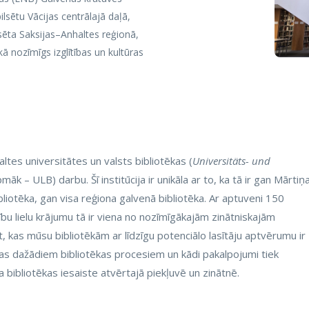
lsētu Vācijas centrālajā daļā,
lsēta Saksijas–Anhaltes reģionā,
kā nozīmīgs izglītības un kultūras
ltes universitātes un valsts bibliotēkas (
Universitäts- und
pmāk – ULB) darbu. Šī institūcija ir unikāla ar to, ka tā ir gan Mārtiņ
liotēka, gan visa reģiona galvenā bibliotēka. Ar aptuveni 150
ību lielu krājumu tā ir viena no nozīmīgākajām zinātniskajām
āt, kas mūsu bibliotēkām ar līdzīgu potenciālo lasītāju aptvērumu ir
jas dažādiem bibliotēkas procesiem un kādi pakalpojumi tiek
a bibliotēkas iesaiste atvērtajā piekļuvē un zinātnē.