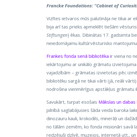
Francke Foundations
:
“Cabinet of Curiosit
Vizītes ietvaros mūs palutināja ne tikai ar 
bija arī tas prieks apmeklēt tiešām vēsturi
Stiftungen
) ēkas. Dibinātas 17. gadsimta be
neiedomājamu kultūrvēsturisko mantojumu
Frankes fonda senā bibliotēka i
r viena no n
iekārtojumu ar unikālo grāmatu izvietojuma s
vajadzībām – grāmatas izvietotas pēc izmē
bibliotēku sargā ne tikai vārti (jā, reāli vār
nodrošina vienmērīgus apstākļus grāmatu il
Savukārt, turpat esošais
Mākslas un dabas 
pilnībā saglabājusies šāda veida baroka laik
dinozauru kauli, krokodils, minerāļi un dažād
no tālām zemēm, ko fonda misionāri savā la
redzējuši dzīvē, muzejos, internetā utt., un 