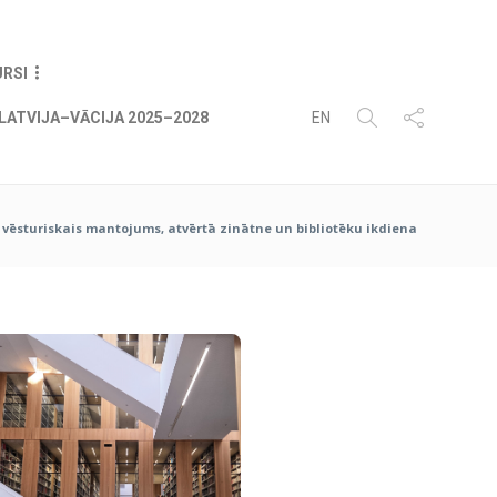
06
AUG
2026
URSI
LATVIJA–VĀCIJA 2025–2028
EN
 vēsturiskais mantojums, atvērtā zinātne un bibliotēku ikdiena