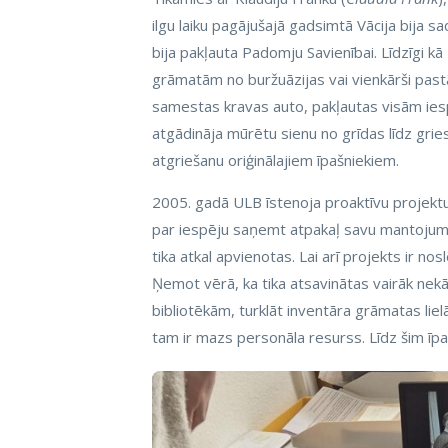
ilgu laiku pagājušajā gadsimtā Vācija bija sa
bija pakļauta Padomju Savienībai. Līdzīgi kā 
grāmatām no buržuāzijas vai vienkārši pas
samestas kravas auto, pakļautas visām ies
atgādināja mūrētu sienu no grīdas līdz grie
atgriešanu oriģinālajiem īpašniekiem.
2005. gadā ULB īstenoja proaktīvu projektu
par iespēju saņemt atpakaļ savu mantojumu
tika atkal apvienotas. Lai arī projekts ir no
Ņemot vērā, ka tika atsavinātas vairāk nekā
bibliotēkām, turklāt inventāra grāmatas lielā
tam ir mazs personāla resurss. Līdz šim īp