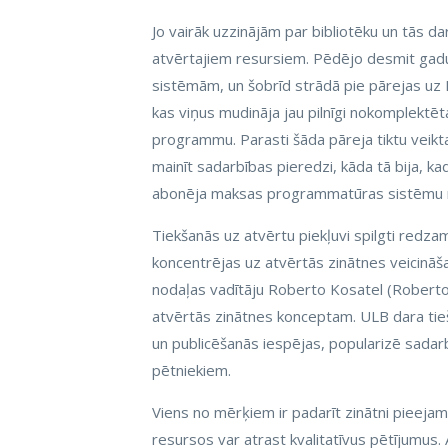
Jo vairāk uzzinājām par bibliotēku un tās da
atvērtajiem resursiem. Pēdējo desmit gadu 
sistēmām, un šobrīd strādā pie pārejas uz 
kas viņus mudināja jau pilnīgi nokomplekt
programmu. Parasti šāda pāreja tiktu veik
mainīt sadarbības pieredzi, kāda tā bija, ka
abonēja maksas programmatūras sistēmu n
Tiekšanās uz atvērtu piekļuvi spilgti redzam
koncentrējas uz atvērtās zinātnes veicināš
nodaļas vadītāju Roberto Kosatel (Roberto 
atvērtās zinātnes konceptam. ULB dara tieš
un publicēšanās iespējas, popularizē sadarb
pētniekiem.
Viens no mērķiem ir padarīt zinātni pieeja
resursos var atrast kvalitatīvus pētījumus. 