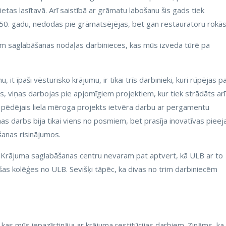
ietas lasītavā. Arī saistībā ar grāmatu labošanu šis gads tiek
1850. gadu, nedodas pie grāmatsējējas, bet gan restauratoru rokās
ām saglabāšanas nodaļas darbinieces, kas mūs izveda tūrē pa
u, it īpaši vēsturisko krājumu, ir tikai trīs darbinieki, kuri rūpējas p
zs, viņas darbojas pie apjomīgiem projektiem, kur tiek strādāts arī
 pēdējais liela mēroga projekts ietvēra darbu ar pergamentu
nas darbs bija tikai viens no posmiem, bet prasīja inovatīvas pieej
šanas risinājumos.
elu Krājuma saglabāšanas centru nevaram pat aptvert, kā ULB ar to
ījušas kolēģes no ULB. Sevišķi tāpēc, ka divas no trim darbiniecēm
, kas mūs iepazīstināja ar krājuma restitūcijas darbiem. Zināms, ka