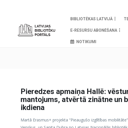
BIBLIOTĒKAS LATVIJĀ
T
E-RESURSU ABONĒŠANA
NOTIKUMI
Pieredzes apmaiņa Hallē: vēstu
mantojums, atvērtā zinātne un b
ikdiena
Martā Erasmus+ projekta “Pieaugušo izglītības mobilitāte”
Venskus, un Sanita Dubra no Latvijas Nacionālās bibliotē