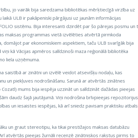
rbību, jo vairāk bija saredzama bibliotēkas mērķtiecīgā virzība uz
laikā ULB ir pakāpeniski pārgājusi uz jaunām informācijas
FOLIO sistēmu. Bija interesanti dzirdēt par šo pārejas posmu un 
ētas maksas programmas vietā izvēlēties atvērtā pirmkoda
ta, domājot par ekonomiskiem aspektiem, taču ULB svarīgāk bija
d viņi kā Vācijas apmēros salīdzinoši maza reģionālā bibliotēka
o liela uzņēmuma.
a saistībā ar zinātni un izvēlē veidot atsevišķu nodaļu, kas
anu un piekļuves nodrošināšanu. Sarunā ar atvērtās zinātnes
Cozatl) mums bija iespēja uzzināt un salīdzināt dažādas pieejas
ām daudz šajā jautājumā. Viņi nodrošina brīvpieejas repozitorijus
ības un iesaistes iespējas, kā arī sniedz pavisam praktisku atbals
māku un graut stereotipu, ka tikai prestižajos maksas datubāzu
Arī atvērtās pieejas žurnāli recenzē zinātniskos rakstus pirms to