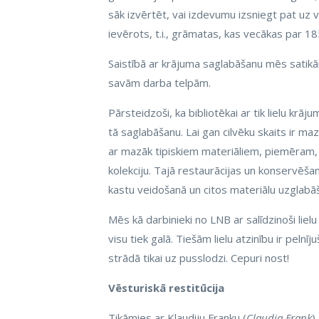
sāk izvērtēt, vai izdevumu izsniegt pat uz v
ievērots, t.i., grāmatas, kas vecākas par 
Saistībā ar krājuma saglabāšanu mēs satik
savām darba telpām.
Pārsteidzoši, ka bibliotēkai ar tik lielu krājum
tā saglabāšanu. Lai gan cilvēku skaits ir ma
ar mazāk tipiskiem materiāliem, piemēram,
kolekciju. Tajā restaurācijas un konservēša
kastu veidošanā un citos materiālu uzglabā
Mēs kā darbinieki no LNB ar salīdzinoši li
visu tiek galā. Tiešām lielu atzinību ir peln
strādā tikai uz pusslodzi. Cepuri nost!
Vēsturiskā restitūcija
Tikāmies ar Klaudiju Franku (
Claudia Frank
)