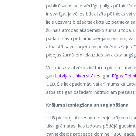
publicēšanas un ir vērtīgs palīgs pētniecīb
ir svarīga, ja vēlies būt atzīts pētnieks va
liels uzsvars biežāk tiek likts uz pētnieka s
žurnāls atrodas akadēmisko žurnālu topā. Ek
padarīt savu pētījumu pieejamu visiem, vai 
atbalstīt savu karjeru un publicēties šajos 
pieejas žurnāliem ielauzties saraksta augšga
Veroties uz atvēro zinātni un pieeju Latvij
gan
Latvijas Universitātes
, gan
Rīgas Tehni
ULB. Šis liek padomāt, vai arī mums kā Latvi
atbalstīt gan dažādām institūcijām piesaistī
Krājuma izsniegšana un saglabāšana
ULB piekopj interesantu pieeju krājuma izs
tikai grāmatas, kas izdotas pēdējā gadsimta
gan iekšējos procesos dominē 1850. gads, k