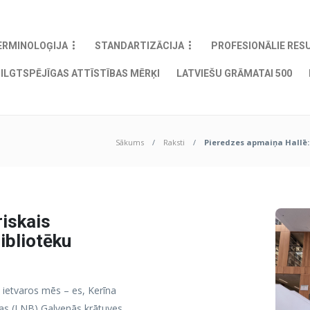
ERMINOLOĢIJA
STANDARTIZĀCIJA
PROFESIONĀLIE RES
ILGTSPĒJĪGAS ATTĪSTĪBAS MĒRĶI
LATVIEŠU GRĀMATAI 500
Sākums
Raksti
Pieredzes apmaiņa Hallē:
riskais
ibliotēku
 ietvaros mēs – es, Kerīna
kas (LNB) Galvenās krātuves