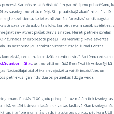
as procesā. Sarunās ar ULB diskutējām par pētījumu publicēšanu, k
i vēlies sasniegt noteiktu mērķi. Starptautiskajā akadēmiskajā vidē
asniegto koeficientu, ko ietekmē žurnāla “prestižs” un cik augstu
sistē sava veida apburtais loks, kur pētniekam sanāk izvēlēties, 
mēģināt sev atvērt plašāk durvis zinātnē. Nereti pētnieki izvēlas
TOP žurnālos ar ierobežotu pieeju. Tas vienlaicīgi kavē atvērtās
lā, un nostiprina jau saraksta virsotnē esošo žurnālu vietas.
as kontekstā, redzam, ka aktīvākie centieni virzīt šo tēmu redzami 
skās universitātes
, bet noteikti ne tādā līmenī vai tik veiksmīgi kā
jas Nacionālajai bibliotēkai nevajadzētu vairāk iesaistīties un
tos pētniekus, gan individuālos pētniekus līdzīgā veidā.
niegumam. Pastāv “100 gadu princips” – uz mājām tiek izsniegtas
 laikā, vecāki izdevumi lasāmi uz vietas lasītavā. Gan izsniegumā,
ā tas ir arī pie mums. Šis gads ir atskaites punkts, pēc kura ULB