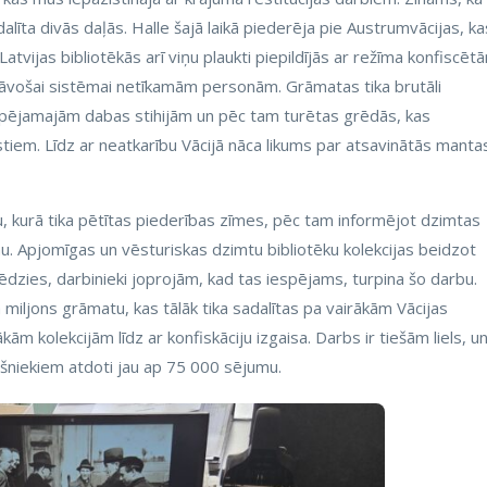
dalīta divās daļās. Halle šajā laikā piederēja pie Austrumvācijas, ka
Latvijas bibliotēkās arī viņu plaukti piepildījās ar režīma konfiscēt
tāvošai sistēmai netīkamām personām. Grāmatas tika brutāli
pējamajām dabas stihijām un pēc tam turētas grēdās, kas
stiem. Līdz ar neatkarību Vācijā nāca likums par atsavinātās manta
, kurā tika pētītas piederības zīmes, pēc tam informējot dzimtas
. Apjomīgas un vēsturiskas dzimtu bibliotēku kolekcijas beidzot
slēdzies, darbinieki joprojām, kad tas iespējams, turpina šo darbu.
 miljons grāmatu, kas tālāk tika sadalītas pa vairākām Vācijas
kām kolekcijām līdz ar konfiskāciju izgaisa. Darbs ir tiešām liels, u
ašniekiem atdoti jau ap 75 000 sējumu.