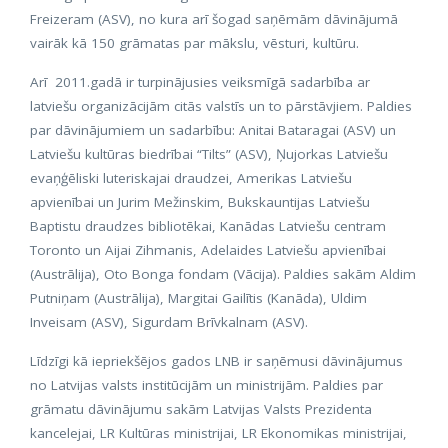
Freizeram (ASV), no kura arī šogad saņēmām dāvinājumā
vairāk kā 150 grāmatas par mākslu, vēsturi, kultūru.
Arī 2011.gadā ir turpinājusies veiksmīgā sadarbība ar
latviešu organizācijām citās valstīs un to pārstāvjiem. Paldies
par dāvinājumiem un sadarbību: Anitai Bataragai (ASV) un
Latviešu kultūras biedrībai “Tilts” (ASV), Ņujorkas Latviešu
evaņģēliski luteriskajai draudzei, Amerikas Latviešu
apvienībai un Jurim Mežinskim, Bukskauntijas Latviešu
Baptistu draudzes bibliotēkai, Kanādas Latviešu centram
Toronto un Aijai Zihmanis, Adelaides Latviešu apvienībai
(Austrālija), Oto Bonga fondam (Vācija). Paldies sakām Aldim
Putniņam (Austrālija), Margitai Gailītis (Kanāda), Uldim
Inveisam (ASV), Sigurdam Brīvkalnam (ASV).
Līdzīgi kā iepriekšējos gados LNB ir saņēmusi dāvinājumus
no Latvijas valsts institūcijām un ministrijām. Paldies par
grāmatu dāvinājumu sakām Latvijas Valsts Prezidenta
kancelejai, LR Kultūras ministrijai, LR Ekonomikas ministrijai,