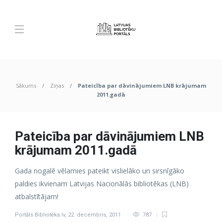
Sākums
Ziņas
Pateicība par dāvinājumiem LNB krājumam
2011.gadā
Pateicība par dāvinājumiem LNB
krājumam 2011.gadā
Gada nogalē vēlamies pateikt vislielāko un sirsnīgāko
paldies ikvienam Latvijas Nacionālās bibliotēkas (LNB)
atbalstītājam!
Portāls Bibliotēka.lv
,
22. decembris, 2011
787