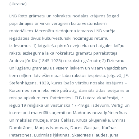
(Ukraina).
LNB Reto grāmatu un rokrakstu nodaļas krājums šogad
papildinājies ar virkni vērtīgiem kultūrvēsturiskiem
materiāliem. Mecenāta ziedojuma ietvaros LNB varēja
iegādāties divus kultūrvēsturiski nozīmīgus retumu
izdevumus: 1) latgaliešu pirmā dzejnieka un Latgales latīņu
rakstu aizlieguma laika rokrakstu grāmatu pārrakstītāja
Andriva Jūrdža (1845-1925) rokrakstu grāmatu; 2) Dziesmu
un lūgšanu grāmatu uz visiem laikiem un visām vajadzībām
tiem mīļiem latviešiem par labu rakstos iespiesta. Jelgavā, J.F.
Stefenhāgens, 1839, kuras īpašo vērtību nosaka iesējums –
Kurzemes zemnieku vidē pašrocīgi darināts ādas iesējums ar
misiņa apkalumiem. Pateicoties LELB Lutera akadēmijai, ir
iegūti 19 reliģiska un vēsturiska 17.-19.gs. izdevumi. Vērtīgi un
interesanti materiāli saņemti no Madonas novadpētniecības
un mākslas muzeja, Intas Čaklās, Knuta Skujenieka, Emīras
Dambrānes, Marijas Ivanovas, Daces Gasiņas, Karīnas
Pētersones, Ludmilas Ņikitinas, Skaidrītes Plaudes, Juria