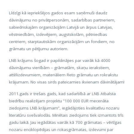
Līdzīgi kā iepriekšējos gados esam saņēmuši daudz
dāvinājumu no privātpersonām, sadarbības partneriem,
sabiedriskajām organizācijām Latvijā un ārpus Latvijas,
vēstniecībām, izdevējiem, augstskolām, pētniecības
centriem, starptautiskām organizācijām un fondiem, no
grāmatu un pētījumu autoriem.
LNB krājums šogad ir papildinājies par vairāk kā 4000
dāvinājumu vienībām – grāmatām, skaņu ierakstiem,
attēlizdevumiem, materiāliem Reto grāmatu un rokrakstu
krājumam. No visas sirds pateicamies ikvienam dāvinātājam!
2011.gads ir trešais gads, kad sadarbībā ar LNB Atbalsta
biedrību realizējam projektu “100 000 EUR mecenāta
ziedojums LNB krājumam”, iegādājoties kvalitatīvu nozaru
literatūru svešvalodās. Minētais ziedojums tiek izmantots trīs
gadu laikā. Jau iegādātas vairāk kā 700 grāmatas – vērtīgas
nozaru enciklopēdijas un rokasgrāmatas, izdevumi par