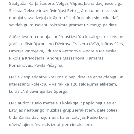
Saulgoža, Kārļa Štauera, Velgas Vīlipas. Jaunā dzejniece Līga
Seiksta-Deksne ir uzdāvinājusi Reto grāmatu un rokrakstu
nodaļai savu dzejoļu krājumu “Herbārijs aba sīna nikaida”,
savdabīgu mūsdienu rokraksta grāmatu. Sirsnīgs paldies!
Attēlizdevumu nodaļa saņēmusi izstāžu katalogu, exlibris un
grafiku dāvinājumus no Džeimsa Freizera (ASV), Ināras Sīles,
Dmitrija Zinovjeva, Eduarda Antonova, Andreja Majevska,
Nikolaja Krivošeina, Andreja Mašasnova, Tamaras
Romanovas, Pavila Pičugina.
LNB sīkiespieddarbu krājums ir papildinājies ar savdabīgu un
interesantu kolekciju – vairāk kā 120 saldējuma etiķetēm,
kuras LNB dāvināja Ilze Sperga.
LNB audiovizuālo materiālu kolekcija ir papildinājusies ar
Latvijas neatkarīgo mūzikas grupu ierakstiem, pateicoties
Ulda Zariņa dāvinājumam, kā arī Latvijas Radio kora
dāvinātajiem ārvalstīs izdotajiem ierakstiem.