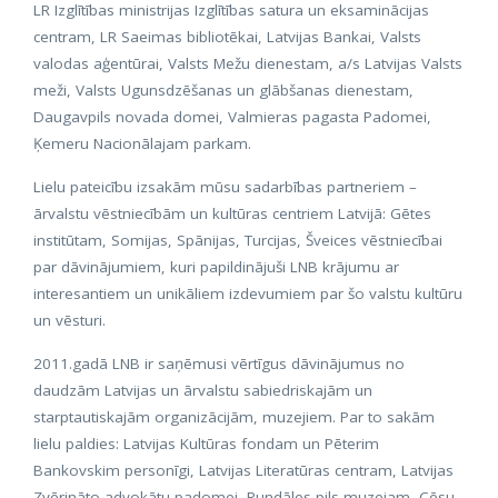
LR Izglītības ministrijas Izglītības satura un eksaminācijas
centram, LR Saeimas bibliotēkai, Latvijas Bankai, Valsts
valodas aģentūrai, Valsts Mežu dienestam, a/s Latvijas Valsts
meži, Valsts Ugunsdzēšanas un glābšanas dienestam,
Daugavpils novada domei, Valmieras pagasta Padomei,
Ķemeru Nacionālajam parkam.
Lielu pateicību izsakām mūsu sadarbības partneriem –
ārvalstu vēstniecībām un kultūras centriem Latvijā: Gētes
institūtam, Somijas, Spānijas, Turcijas, Šveices vēstniecībai
par dāvinājumiem, kuri papildinājuši LNB krājumu ar
interesantiem un unikāliem izdevumiem par šo valstu kultūru
un vēsturi.
2011.gadā LNB ir saņēmusi vērtīgus dāvinājumus no
daudzām Latvijas un ārvalstu sabiedriskajām un
starptautiskajām organizācijām, muzejiem. Par to sakām
lielu paldies: Latvijas Kultūras fondam un Pēterim
Bankovskim personīgi, Latvijas Literatūras centram, Latvijas
Zvērināto advokātu padomei, Rundāles pils muzejam, Cēsu