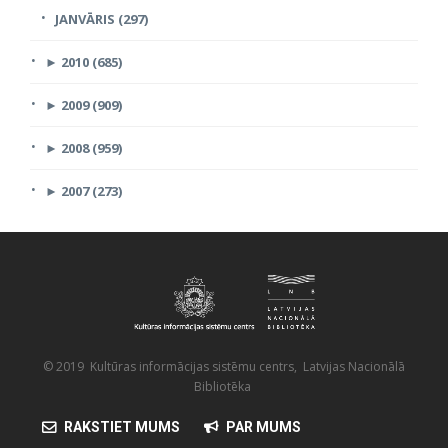
JANVĀRIS (297)
►
2010 (685)
►
2009 (909)
►
2008 (959)
►
2007 (273)
© 2019 Kultūras informācijas sistēmu centrs, Latvijas Nacionālā
Bibliotēka
RAKSTIET MUMS
PAR MUMS