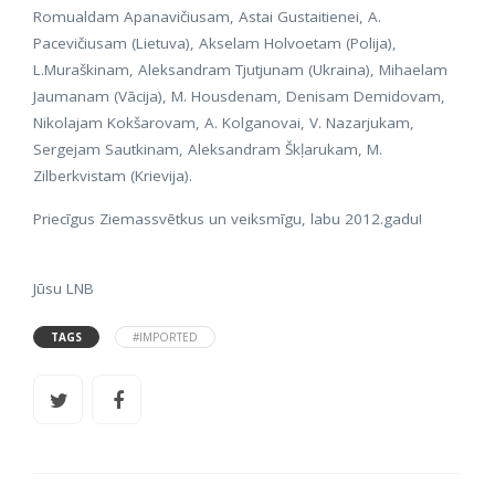
Romualdam Apanavičiusam, Astai Gustaitienei, A.
Pacevičiusam (Lietuva), Akselam Holvoetam (Polija),
L.Muraškinam, Aleksandram Tjutjunam (Ukraina), Mihaelam
Jaumanam (Vācija), M. Housdenam, Denisam Demidovam,
Nikolajam Kokšarovam, A. Kolganovai, V. Nazarjukam,
Sergejam Sautkinam, Aleksandram Škļarukam, M.
Zilberkvistam (Krievija).
Priecīgus Ziemassvētkus un veiksmīgu, labu 2012.gadu!
Jūsu LNB
TAGS
#IMPORTED