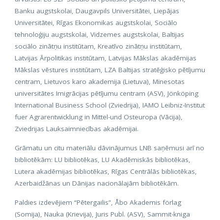
Banku augstskolai, Daugavpils Universitātei, Liepājas
Universitātei, Rīgas Ekonomikas augstskolai, Sociālo
tehnoloģiju augstskolai, Vidzemes augstskolai, Baltijas
sociālo zinātņu institūtam, Kreatīvo zinātņu institūtam,
Latvijas Ārpolitikas institūtam, Latvijas Mākslas akadēmijas
Mākslas vēstures institūtam, LZA Baltijas stratēģisko pētījumu
centram, Lietuvos karo akademija (Lietuva), Minesotas
universitātes Imigrācijas pētījumu centram (ASV), Jönköping
International Business School (Zviedrija), IAMO Leibniz-Institut
fuer Agrarentwicklung in Mittel-und Osteuropa (Vācija),
Zviedrijas Lauksaimniecības akadēmijai.
Grāmatu un citu materiālu dāvinājumus LNB saņēmusi arī no
bibliotēkām: LU bibliotēkas, LU Akadēmiskās bibliotēkas,
Lutera akadēmijas bibliotēkas, Rīgas Centrālās bibliotēkas,
Azerbaidžānas un Dānijas nacionālajām bibliotēkām.
Paldies izdevējiem “Pētergailis”, Åbo Akademis förlag
(Somija), Nauka (Krievija), Juris Publ. (ASV), Sammit-kniga