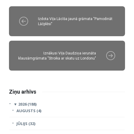
Izdota Viļa Lācīša jaunā grāmata "Pamodināt
Lāčplēsi"
Iznākusi Viļa Daudziņa ierunāta
klausāmgrāmata "Stroika ar skatu uz Londonu"
Ziņu arhīvs
▼
2026 (188)
AUGUSTS (4)
JŪLIJS (32)