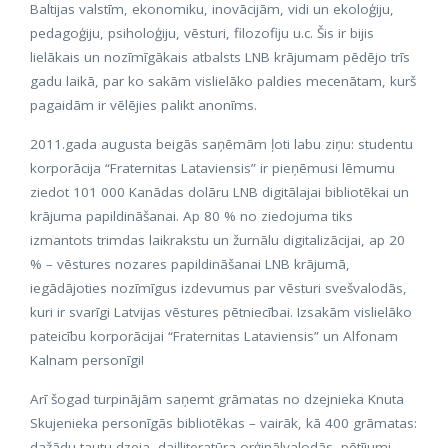
Baltijas valstīm, ekonomiku, inovācijām, vidi un ekoloģiju,
pedagoģiju, psiholoģiju, vēsturi, filozofiju u.c. Šis ir bijis
lielākais un nozīmīgākais atbalsts LNB krājumam pēdējo trīs
gadu laikā, par ko sakām vislielāko paldies mecenātam, kurš
pagaidām ir vēlējies palikt anonīms.
2011.gada augusta beigās saņēmām ļoti labu ziņu: studentu
korporācija “Fraternitas Lataviensis” ir pieņēmusi lēmumu
ziedot 101 000 Kanādas dolāru LNB digitālajai bibliotēkai un
krājuma papildināšanai. Ap 80 % no ziedojuma tiks
izmantots trimdas laikrakstu un žurnālu digitalizācijai, ap 20
% – vēstures nozares papildināšanai LNB krājumā,
iegādājoties nozīmīgus izdevumus par vēsturi svešvalodās,
kuri ir svarīgi Latvijas vēstures pētniecībai. Izsakām vislielāko
pateicību korporācijai “Fraternitas Lataviensis” un Alfonam
Kalnam personīgi!
Arī šogad turpinājām saņemt grāmatas no dzejnieka Knuta
Skujenieka personīgās bibliotēkas – vairāk, kā 400 grāmatas:
dažādu tautu dzeja, daiļliteratūra orģinālvalodās, pētījumi