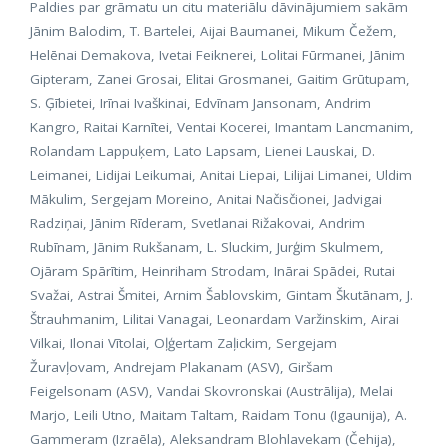
Paldies par grāmatu un citu materiālu dāvinājumiem sakām
Jānim Balodim, T. Bartelei, Aijai Baumanei, Mikum Čežem,
Helēnai Demakova, Ivetai Feiknerei, Lolitai Fūrmanei, Jānim
Gipteram, Zanei Grosai, Elitai Grosmanei, Gaitim Grūtupam,
S. Ģībietei, Irīnai Ivaškinai, Edvīnam Jansonam, Andrim
Kangro, Raitai Karnītei, Ventai Kocerei, Imantam Lancmanim,
Rolandam Lappuķem, Lato Lapsam, Lienei Lauskai, D.
Leimanei, Lidijai Leikumai, Anitai Liepai, Lilijai Limanei, Uldim
Mākulim, Sergejam Moreino, Anitai Načisčionei, Jadvigai
Radziņai, Jānim Rīderam, Svetlanai Rižakovai, Andrim
Rubīnam, Jānim Rukšanam, L. Sluckim, Jurģim Skulmem,
Ojāram Spārītim, Heinriham Strodam, Inārai Spādei, Rutai
Svažai, Astrai Šmitei, Arnim Šablovskim, Gintam Škutānam, J.
Štrauhmanim, Lilitai Vanagai, Leonardam Varžinskim, Airai
Vilkai, Ilonai Vītolai, Oļģertam Zaļickim, Sergejam
Žuravļovam, Andrejam Plakanam (ASV), Giršam
Feigelsonam (ASV), Vandai Skovronskai (Austrālija), Melai
Marjo, Leili Utno, Maitam Taltam, Raidam Tonu (Igaunija), A.
Gammeram (Izraēla), Aleksandram Blohlavekam (Čehija),