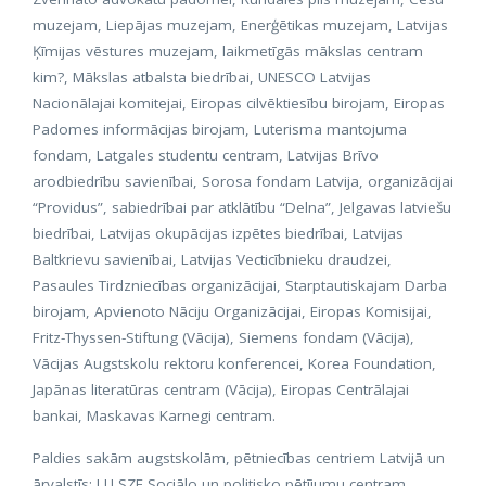
muzejam, Liepājas muzejam, Enerģētikas muzejam, Latvijas
Ķīmijas vēstures muzejam, laikmetīgās mākslas centram
kim?, Mākslas atbalsta biedrībai, UNESCO Latvijas
Nacionālajai komitejai, Eiropas cilvēktiesību birojam, Eiropas
Padomes informācijas birojam, Luterisma mantojuma
fondam, Latgales studentu centram, Latvijas Brīvo
arodbiedrību savienībai, Sorosa fondam Latvija, organizācijai
“Providus”, sabiedrībai par atklātību “Delna”, Jelgavas latviešu
biedrībai, Latvijas okupācijas izpētes biedrībai, Latvijas
Baltkrievu savienībai, Latvijas Vecticībnieku draudzei,
Pasaules Tirdzniecības organizācijai, Starptautiskajam Darba
birojam, Apvienoto Nāciju Organizācijai, Eiropas Komisijai,
Fritz-Thyssen-Stiftung (Vācija), Siemens fondam (Vācija),
Vācijas Augstskolu rektoru konferencei, Korea Foundation,
Japānas literatūras centram (Vācija), Eiropas Centrālajai
bankai, Maskavas Karnegi centram.
Paldies sakām augstskolām, pētniecības centriem Latvijā un
ārvalstīs: LU SZF Sociālo un politisko pētījumu centram,