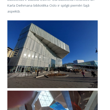
Karla Deihmana bibliotēka Oslo ir spilgti piemēri šajā
aspektā.