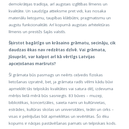
demokrātijas tradīcija, arī augstais izglītības līmenis un
kvalitāte. Un saudzīga attieksme pret vidi, kas nosaka
materiālu lietojumu, taupības klātbūtni, pragmatismu un
augstu funkcionalitāti. Arī kopumā augstais arhitektūras
līmenis un prestižs šajās valstīs.
Šķirstot bagātīgo un krāsaino grāmatu, secināju, cik
daudzas ēkas nav redzētas dzīvē. Vai grāmata,
Jūsuprāt, var kalpot arī kā vērtīgs Latvijas
apceļošanas maršruts?
Šī grāmata būs pasmags un neērts ceļvedis fiziskas
lietošanas izpratnē, bet, ja grāmata radīs vēlmi kādu būvi
apmeklēt tās telpiskās kvalitātes vai satura dēļ, izdevuma
mērķis lielā mērā būs sasniegts. 83 būves – muzeji,
bibliotēkas, koncertzāles, saieta nami un kultūrvietas,
estrādes, kultūras skolas un universitātes, teātri un cirks –
visas ir pelnījušas būt apmeklētas un ievērtētas. Šo ēku
kopums ir nācijas pastāvēšanas pamats un telpiskais kods.