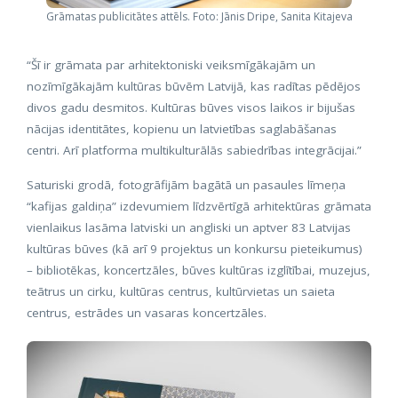
Grāmatas publicitātes attēls. Foto: Jānis Dripe, Sanita Kitajeva
“Šī ir grāmata par arhitektoniski veiksmīgākajām un
nozīmīgākajām kultūras būvēm Latvijā, kas radītas pēdējos
divos gadu desmitos. Kultūras būves visos laikos ir bijušas
nācijas identitātes, kopienu un latvietības saglabāšanas
centri. Arī platforma multikulturālās sabiedrības integrācijai.”
Saturiski grodā, fotogrāfijām bagātā un pasaules līmeņa
“kafijas galdiņa” izdevumiem līdzvērtīgā arhitektūras grāmata
vienlaikus lasāma latviski un angliski un aptver 83 Latvijas
kultūras būves (kā arī 9 projektus un konkursu pieteikumus)
– bibliotēkas, koncertzāles, būves kultūras izglītībai, muzejus,
teātrus un cirku, kultūras centrus, kultūrvietas un saieta
centrus, estrādes un vasaras koncertzāles.