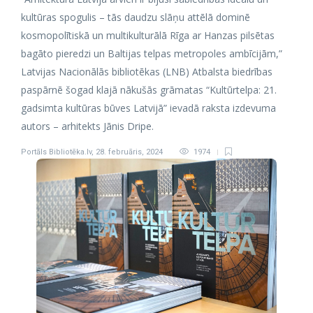
kultūras spogulis – tās daudzu slāņu attēlā dominē
kosmopolītiskā un multikulturālā Rīga ar Hanzas pilsētas
bagāto pieredzi un Baltijas telpas metropoles ambīcijām,”
Latvijas Nacionālās bibliotēkas (LNB) Atbalsta biedrības
paspārnē šogad klajā nākušās grāmatas “Kultūrtelpa: 21.
gadsimta kultūras būves Latvijā” ievadā raksta izdevuma
autors – arhitekts Jānis Dripe.
Portāls Bibliotēka.lv
,
28. februāris, 2024
1974