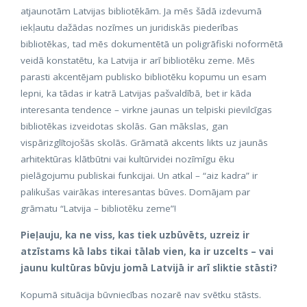
atjaunotām Latvijas bibliotēkām. Ja mēs šādā izdevumā
iekļautu dažādas nozīmes un juridiskās piederības
bibliotēkas, tad mēs dokumentētā un poligrāfiski noformētā
veidā konstatētu, ka Latvija ir arī bibliotēku zeme. Mēs
parasti akcentējam publisko bibliotēku kopumu un esam
lepni, ka tādas ir katrā Latvijas pašvaldībā, bet ir kāda
interesanta tendence – virkne jaunas un telpiski pievilcīgas
bibliotēkas izveidotas skolās. Gan mākslas, gan
vispārizglītojošās skolās. Grāmatā akcents likts uz jaunās
arhitektūras klātbūtni vai kultūrvidei nozīmīgu ēku
pielāgojumu publiskai funkcijai. Un atkal – “aiz kadra” ir
palikušas vairākas interesantas būves. Domājam par
grāmatu “Latvija – bibliotēku zeme”!
Pieļauju, ka ne viss, kas tiek uzbūvēts, uzreiz ir
atzīstams kā labs tikai tālab vien, ka ir uzcelts – vai
jaunu kultūras būvju jomā Latvijā ir arī sliktie stāsti?
Kopumā situācija būvniecības nozarē nav svētku stāsts.