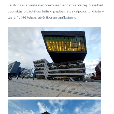
valstī ir sava veida nacionālo iespieddarbu muzeji. Savukārt
publiskās bibliotēkas būtiski paplašina pakalpojumu klāstu –
tas arī diktē telpas atvērtību un aprīkojumu.