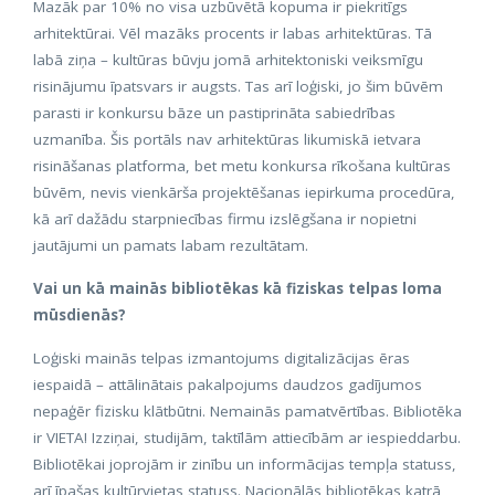
Mazāk par 10% no visa uzbūvētā kopuma ir piekritīgs
arhitektūrai. Vēl mazāks procents ir labas arhitektūras. Tā
labā ziņa – kultūras būvju jomā arhitektoniski veiksmīgu
risinājumu īpatsvars ir augsts. Tas arī loģiski, jo šim būvēm
parasti ir konkursu bāze un pastiprināta sabiedrības
uzmanība. Šis portāls nav arhitektūras likumiskā ietvara
risināšanas platforma, bet metu konkursa rīkošana kultūras
būvēm, nevis vienkārša projektēšanas iepirkuma procedūra,
kā arī dažādu starpniecības firmu izslēgšana ir nopietni
jautājumi un pamats labam rezultātam.
Vai un kā mainās bibliotēkas kā fiziskas telpas loma
mūsdienās?
Loģiski mainās telpas izmantojums digitalizācijas ēras
iespaidā – attālinātais pakalpojums daudzos gadījumos
nepaģēr fizisku klātbūtni. Nemainās pamatvērtības. Bibliotēka
ir VIETA! Izziņai, studijām, taktīlām attiecībām ar iespieddarbu.
Bibliotēkai joprojām ir zinību un informācijas tempļa statuss,
arī īpašas kultūrvietas statuss. Nacionālās bibliotēkas katrā