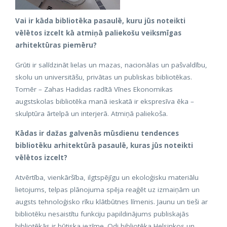
Vai ir kāda bibliotēka pasaulē, kuru jūs noteikti
vēlētos izcelt kā atmiņā paliekošu veiksmīgas
arhitektūras piemēru?
Grūti ir salīdzināt lielas un mazas, nacionālas un pašvaldību,
skolu un universitāšu, privātas un publiskas bibliotēkas.
Tomēr – Zahas Hadidas radītā Vīnes Ekonomikas
augstskolas bibliotēka manā ieskatā ir ekspresīva ēka –
skulptūra ārtelpā un interjerā. Atmiņā paliekoša.
Kādas ir dažas galvenās mūsdienu tendences
bibliotēku arhitektūrā pasaulē, kuras jūs noteikti
vēlētos izcelt?
Atvērtība, vienkāršība, ilgtspējīgu un ekoloģisku materiālu
lietojums, telpas plānojuma spēja reaģēt uz izmaiņām un
augsts tehnoloģisko rīku klātbūtnes līmenis. Jaunu un tieši ar
bibliotēku nesaistītu funkciju papildinājums publiskajās
bibliotēkās ir būtiska iezīme. Odi bibliotēka Helsinkos un