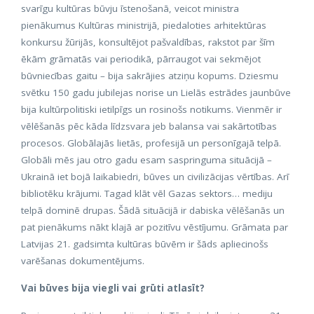
svarīgu kultūras būvju īstenošanā, veicot ministra
pienākumus Kultūras ministrijā, piedaloties arhitektūras
konkursu žūrijās, konsultējot pašvaldības, rakstot par šīm
ēkām grāmatās vai periodikā, pārraugot vai sekmējot
būvniecības gaitu – bija sakrājies atziņu kopums. Dziesmu
svētku 150 gadu jubilejas norise un Lielās estrādes jaunbūve
bija kultūrpolitiski ietilpīgs un rosinošs notikums. Vienmēr ir
vēlēšanās pēc kāda līdzsvara jeb balansa vai sakārtotības
procesos. Globālajās lietās, profesijā un personīgajā telpā.
Globāli mēs jau otro gadu esam saspringuma situācijā –
Ukrainā iet bojā laikabiedri, būves un civilizācijas vērtības. Arī
bibliotēku krājumi. Tagad klāt vēl Gazas sektors… mediju
telpā dominē drupas. Šādā situācijā ir dabiska vēlēšanās un
pat pienākums nākt klajā ar pozitīvu vēstījumu. Grāmata par
Latvijas 21. gadsimta kultūras būvēm ir šāds apliecinošs
varēšanas dokumentējums.
Vai būves bija viegli vai grūti atlasīt?