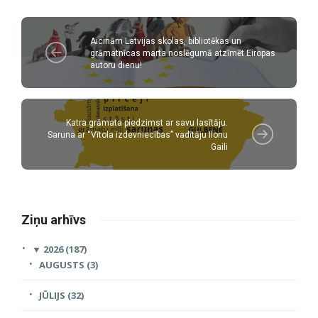
Aicinām Latvijas skolas, bibliotēkas un
grāmatnīcas marta noslēgumā atzīmēt Eiropas
autoru dienu!
Katra grāmata piedzimst ar savu lasītāju.
Saruna ar “Vītola izdevniecības” vadītāju Ilonu
Gaili
Ziņu arhīvs
▼
2026 (187)
AUGUSTS (3)
JŪLIJS (32)