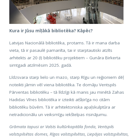
Kura ir Jūsu mīļākā bibliotēka? Kāpēc?
Latvijas Nacionālā bibliotēka, protams. Tā ir mana darba
vieta, tā ir pasaulē pamanīta, tai ir starptautiski atzīts
arhitekts ar 20 (!) bibliotēku projektiem – Gunāra Birkerta
simtgadi atzīmēsim 2025. gadā.
Līdzsvara starp lielo un mazo, starp Rīgu un reģioniem dēļ
noteikti jāmin vēl viena bibliotēka. Te domāju Ventspils
Pārventas bibliotēku – tā līdzīgi kā manis jau minētā Zahas
Hadidas Vīnes bibliotēka ir izteikti atšķirīga no citām
bibliotēku būvēm. Tā ir arhitektoniska apaļskulptūra ar
netradicionālu un veiksmīgu iekštelpas risinājumu.
Grāmata tapusi ar Valsts kultūrkapitāla fonda, Ventspils
valstspilsētas domes, Rīgas valstspilsētas, Liepājas valstspilsētas,