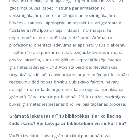
Pavisam noteikti, ka nebija viegli. Tāpēc ir laika ietvars – 21.
gadsimta būves, tāpēc ir atruna par arhitektoniski
veiksmīgākajām, interesantākajām un nozīmīgākajām
būvēm – saturiski, tipoloģiski un telpiski. Lai arī grāmata ir
fiziski liela (392 lpp.) un tajā ir daudz informācijas, tā
nepretendē uz enciklopēdisku redzējumu. Grāmata ir
profesionāli orientēts izdevums ar apzinātu vizuālo akcentu
– kultūrmīļu acu priekam un pašapziņai. Izdevums ir mana
privāta iniciatīva, kuru koleģiāli un lietpratīgi līdzēja īstenot
grāmatas izdevējs – LNB Atbalsta biedrība. Nevalstiskas
organizācijas iespēju apvienojums ar personīgu profesionālu
redzējumu dod rīcības brīvību. Subjektīvo faktoru nevaru
noliegt – man ir kāds arguments katra objekta nonākšanai
grāmatā. Tāpat man ir profesionāli žēl, ka dažas nozīmīgas
būves grāmatas iespiešanas brīdī vēl bija tapšanas procesā.
Grāmatā iekļautas arī 10 bibliotēkas. Par ko liecina
šāds skaits? Vai Latvijā ar bibliotēkām viss ir kārtībā?
Varētu izveidot skaistu grāmatu tikai par jaunām vai