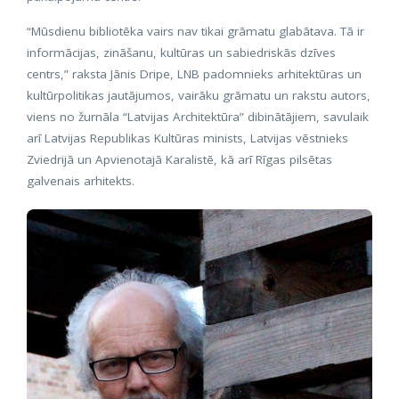
“Mūsdienu bibliotēka vairs nav tikai grāmatu glabātava. Tā ir
informācijas, zināšanu, kultūras un sabiedriskās dzīves
centrs,” raksta Jānis Dripe, LNB padomnieks arhitektūras un
kultūrpolitikas jautājumos, vairāku grāmatu un rakstu autors,
viens no žurnāla “Latvijas Architektūra” dibinātājiem, savulaik
arī Latvijas Republikas Kultūras minists, Latvijas vēstnieks
Zviedrijā un Apvienotajā Karalistē, kā arī Rīgas pilsētas
galvenais arhitekts.