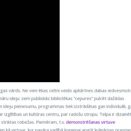
lēgas vārds. Ne vien ēkas celtni veido apkārtnes dabas iedvesmoti
ionāru ideju: zem publiskās bibliotēkas “cepures“ pulcēt dažādas
 un ideju pienesumu, programmas tiek izstrādātas gan individuāli, 
r izglītības un kultūras centru, par radošu stropu. Telpa ir dizainē
t striktas robežas. Piemēram, t.s.
demonstrēšanas virtuve
ām kā virtuve, kur pavāra vadībā kopienai apgūt kulinārijas prasme