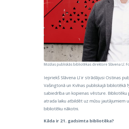
Mizūlas publiskās bibliotēkas direktore Slāvena Lī. F
Iepriekš Slāvena Lī ir strādājusi Ostinas pu
Vašingtonā un Kvīnas publiskajā bibliotēkā Ņu
sabiedrība un kopienas vēsture. Bibliotēku p
atrada laiku atbildēt uz mūsu jautājumiem u
bibliotēku nākotni.
Kāda ir 21. gadsimta bibliotēka?