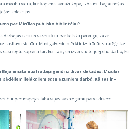
sta mācību vieta, kur kopienai sanākt kopā, izbaudīt bagātinošas
jošas kolekcijas.
jums par Mizūlas publisko bibliotēku?
darbojas izcili un varētu kļūt par lielisku paraugu, kā ar
rpus lasītavu sienām. Mani galvenie mērķi ir izstrādāt stratēģiskas
s sasniegtu kopienu tur, kur tā ir, un izvērstu to jēgpilno darbu, ku
ē Beja
amatā nostrādāja gandrīz divas dekādes. Mizūlas
as pēdējiem lielākajiem sasniegumiem darbā. Kā tas ir –
cerēt būt pēc iespējas laba viņas sasniegumu pārvaldniece.