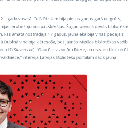
021. gada vasarā. Ceļš līdz tam bija piecus gadus garš un grūts,
mijas ierobežojumus u.c. šķēršļus. Šogad pensijā devās bibliotēka
y
), kas amatā nostrādāja 17 gadus. Jaunā ēka bija viņas pēdējais
 Dublinā viņa bija klātesoša, bet jaunās Mizūlas bibliotēkas vadī
na Lī (
Slaven Lee
). “Onorē ir vizionāra līdere, un es varu tikai cerē
aldniece,” intervijā Latvijas Bibliotēku portālam sacīs jaunā