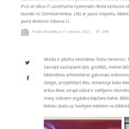
IFLA un dāņu IT uzņēmuma Systematic rīkotā konkursa vē
laureāti no Ziemeļamerikas. Līdz ar jauno mājvietu, bibliot
jaunā direktore Slāvena Lī.
Portāls Bibliotēka.lv
,
17. oktobris, 2022
2784
Mizūla ir pilsēta Montānas štata rietumos. Tā
Savvaļā sastopami aļņi, grizlilāči, melnie lā
bibliotēkas arhitektūras galvenais iedvesm
Design
, projektējot ēku, izmantoja koka e
krāsa ēkas otrajā stāvā ir veltījums Montān
starp stāviem atgādina kāpšanu kalnā. Biblio
lielisku skatu uz tuvējiem kalniem no biblio