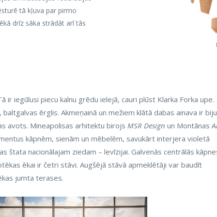
sturē tā kļuva par pirmo
ēkā drīz sāka strādāt arī tās
 ir iegūlusi piecu kalnu grēdu ielejā, cauri plūst Klarka Forka upe.
či, baltgalvas ērglis. Akmeņainā un mežiem klātā dabas ainava ir biju
as avots. Mineapolisas arhitektu birojs
MSR Design
un Montānas
A
lementus kāpnēm, sienām un mēbelēm, savukārt interjera violetā
as štata nacionālajam ziedam – levīzijai. Galvenās centrālās kāpne
tēkas ēkai ir četri stāvi. Augšējā stāvā apmeklētāji var baudīt
tēkas jumta terases.