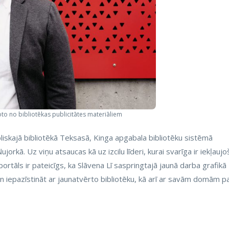
oto no bibliotēkas publicitātes materiāliem
bliskajā bibliotēkā Teksasā, Kinga apgabala bibliotēku sistēmā
jorkā. Uz viņu atsaucas kā uz izcilu līderi, kurai svarīga ir iekļaujo
ortāls ir pateicīgs, ka Slāvena Lī saspringtajā jaunā darba grafikā
n iepazīstināt ar jaunatvērto bibliotēku, kā arī ar savām domām p