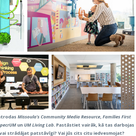
 atrodas
Missoula’s Community Media Resource
,
Families First
specrUM
un
UM Living Lab
. Pastāstiet vairāk, kā tas darbojas
i strādājat patstāvīgi? Vai jūs cits citu iedvesmojat?