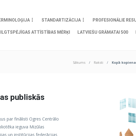
ERMINOLOĢIJA
STANDARTIZĀCIJA
PROFESIONĀLIE RES
ILGTSPĒJĪGAS ATTĪSTĪBAS MĒRĶI
LATVIEŠU GRĀMATAI 500
Sākums
Raksti
Kopā kopienai
las publiskās
šķus par finālisti Ogres Centrālo
bliotēka ieguva Mizūlas
jas un institūcijas federācijas