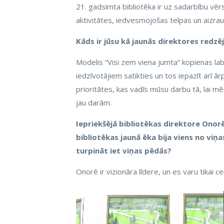
21. gadsimta bibliotēka ir uz sadarbību vēr
aktivitātes, iedvesmojošas telpas un aizrau
Kāds ir jūsu kā jaunās direktores redzē
Modelis “Visi zem viena jumta” kopienas labā 
iedzīvotājiem satikties un tos iepazīt arī ā
prioritātes, kas vadīs mūsu darbu tā, lai mē
jau darām.
Iepriekšējā bibliotēkas direktore Onor
bibliotēkas jaunā ēka bija viens no viņ
turpināt iet viņas pēdās?
Onorē ir vizionāra līdere, un es varu tikai 