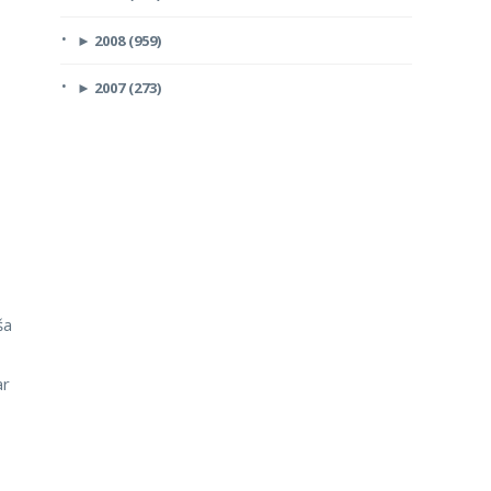
►
2008 (959)
►
2007 (273)
ša
ar