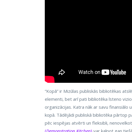
“Kopā” ir Mizūlas publiskās bibliotēkas ats
elementi, bet arī pati bibliotēka īsteno viz
organizācijas. Katra nāk ar savu finansiālo
kopā. Tādējādi publiskā bibliotēka pārtop pa
pēc iespējas atvērti un fleksibli, nenovelko
(
Demonstration Kitchen
)
var kalpot gan tieš