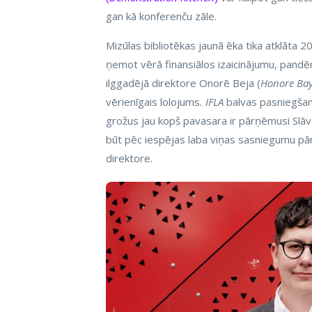
gan kā konferenču zāle.
Mizūlas bibliotēkas jaunā ēka tika atklāta 2
ņemot vērā finansiālos izaicinājumu, pandē
ilggadējā direktore Onorē Beja (
Honore Ba
vērienīgais lolojums
. IFLA
balvas pasniegšanā
grožus jau kopš pavasara ir pārņēmusi Slāve
būt pēc iespējas laba viņas sasniegumu pārv
direktore.