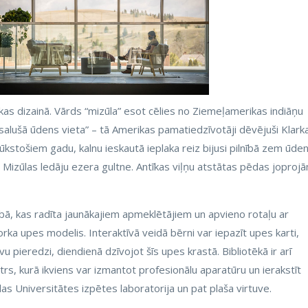
tēkas dizainā. Vārds “mizūla” esot cēlies no Ziemeļamerikas indiāņu
asalušā ūdens vieta” – tā Amerikas pamatiedzīvotāji dēvējuši Klark
tūkstošiem gadu, kalnu ieskautā ieplaka reiz bijusi pilnībā zem ūde
ja Mizūlas ledāju ezera gultne. Antīkas viļņu atstātas pēdas joproj
ā, kas radīta jaunākajiem apmeklētājiem un apvieno rotaļu ar
rka upes modelis. Interaktīvā veidā bērni var iepazīt upes karti,
u pieredzi, diendienā dzīvojot šīs upes krastā. Bibliotēkā ir arī
rs, kurā ikviens var izmantot profesionālu aparatūru un ierakstīt
las Universitātes izpētes laboratorija un pat plaša virtuve.