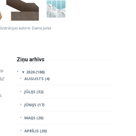
Ilustrācijas autore: Daina Jurķe
Ziņu arhīvs
si
▼
2026 (188)
&E
AUGUSTS (4)
JŪLIJS (32)
s
JŪNIJS (17)
MAIJS (20)
APRĪLIS (20)