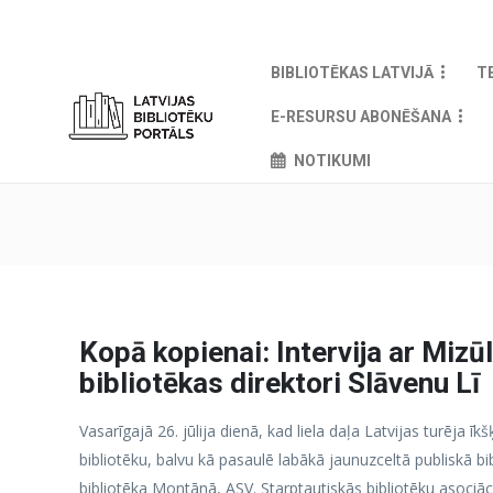
BIBLIOTĒKAS LATVIJĀ
T
E-RESURSU ABONĒŠANA
NOTIKUMI
Kopā kopienai: Intervija ar Mizū
bibliotēkas direktori Slāvenu Lī
Vasarīgajā 26. jūlija dienā, kad liela daļa Latvijas turēja īk
bibliotēku, balvu kā pasaulē labākā jaunuzceltā publiskā bi
bibliotēka Montānā, ASV. Starptautiskās bibliotēku asociāci