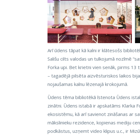
Arī ūdens tāpat kā kalni ir klātesošs biblio
Sališu cilts valodas un tulkojumā nozīmē “s
Forka upi. Bet krietni vien senāk, pirms 13 
– tagadējā pilsēta aizvēsturiskos laikos bi
nojaušamas kalnu lēzenajā krokojumā.
Ūdens tēma bibliotēkā īstenota Ūdens istab
zinātni. Ūdens istabā ir apskatāms Klarka Fo
ekosistēmu, kā arī savienot zināšanas ar sav
mākslinieku rezidence, kopienas mediju cent
podkāstus, uzņemt video klipus u.c., ir Mizū