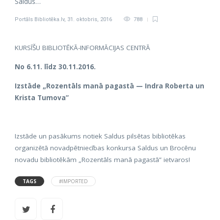
Saldus…
Portāls Bibliotēka.lv
,
31. oktobris, 2016
788
KURSĪŠU BIBLIOTĒKĀ-INFORMĀCIJAS CENTRĀ
No 6.11. līdz 30.11.2016.
Izstāde „Rozentāls manā pagastā — Indra Roberta un
Krista Tumova”
Izstāde un pasākums notiek Saldus pilsētas bibliotēkas
organizētā novadpētniecības konkursa Saldus un Brocēnu
novadu bibliotēkām „Rozentāls manā pagastā” ietvaros!
TAGS
#IMPORTED