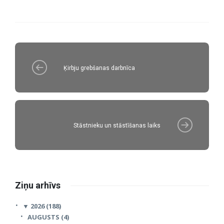
Ķirbju grebšanas darbnīca
Stāstnieku un stāstīšanas laiks
Ziņu arhīvs
▼
2026 (188)
AUGUSTS (4)