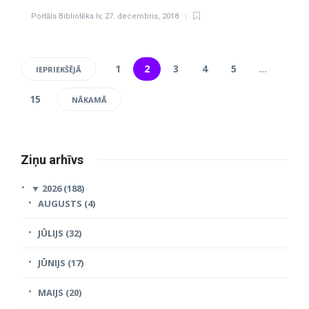
Portāls Bibliotēka.lv
,
27. decembris, 2018
1
2
3
4
5
…
IEPRIEKŠĒJĀ
15
NĀKAMĀ
Ziņu arhīvs
▼
2026 (188)
AUGUSTS (4)
JŪLIJS (32)
JŪNIJS (17)
MAIJS (20)