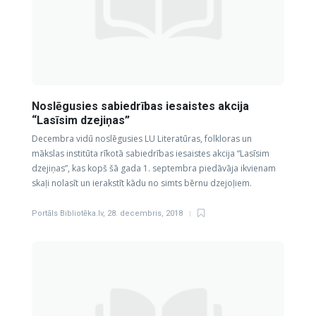
Noslēgusies sabiedrības iesaistes akcija
“Lasīsim dzejiņas”
Decembra vidū noslēgusies LU Literatūras, folkloras un
mākslas institūta rīkotā sabiedrības iesaistes akcija “Lasīsim
dzejiņas”, kas kopš šā gada 1. septembra piedāvāja ikvienam
skaļi nolasīt un ierakstīt kādu no simts bērnu dzejoļiem.
Portāls Bibliotēka.lv
,
28. decembris, 2018