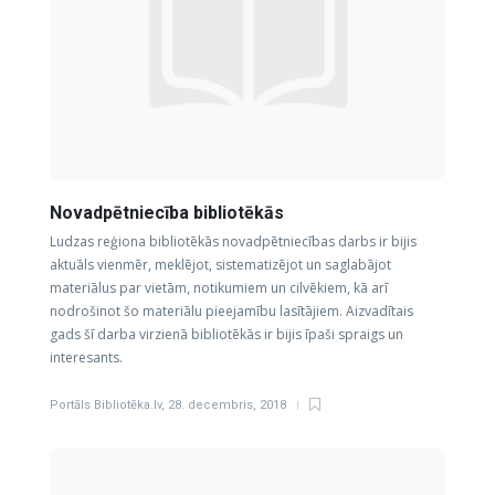
Novadpētniecība bibliotēkās
Ludzas reģiona bibliotēkās novadpētniecības darbs ir bijis
aktuāls vienmēr, meklējot, sistematizējot un saglabājot
materiālus par vietām, notikumiem un cilvēkiem, kā arī
nodrošinot šo materiālu pieejamību lasītājiem. Aizvadītais
gads šī darba virzienā bibliotēkās ir bijis īpaši spraigs un
interesants.
Portāls Bibliotēka.lv
,
28. decembris, 2018