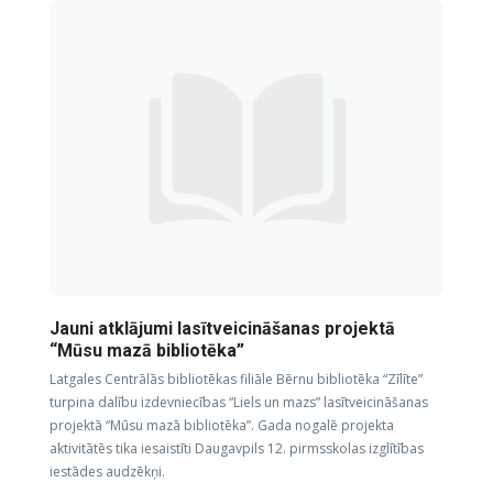
Jauni atklājumi lasītveicināšanas projektā
“Mūsu mazā bibliotēka”
Latgales Centrālās bibliotēkas filiāle Bērnu bibliotēka “Zīlīte”
turpina dalību izdevniecības “Liels un mazs” lasītveicināšanas
projektā “Mūsu mazā bibliotēka”. Gada nogalē projekta
aktivitātēs tika iesaistīti Daugavpils 12. pirmsskolas izglītības
iestādes audzēkņi.