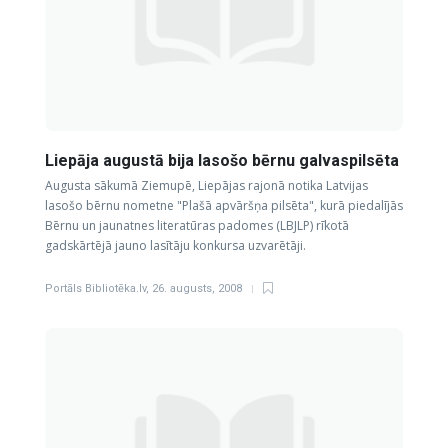
Liepāja augustā bija lasošo bērnu galvaspilsēta
Augusta sākumā Ziemupē, Liepājas rajonā notika Latvijas
lasošo bērnu nometne "Plašā apvāršņa pilsēta", kurā piedalījās
Bērnu un jaunatnes literatūras padomes (LBJLP) rīkotā
gadskārtējā jauno lasītāju konkursa uzvarētāji.
Portāls Bibliotēka.lv
,
26. augusts, 2008