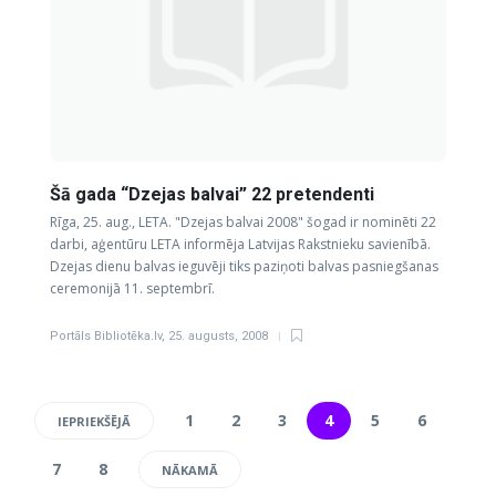
Šā gada “Dzejas balvai” 22 pretendenti
Rīga, 25. aug., LETA. "Dzejas balvai 2008" šogad ir nominēti 22
darbi, aģentūru LETA informēja Latvijas Rakstnieku savienībā.
Dzejas dienu balvas ieguvēji tiks paziņoti balvas pasniegšanas
ceremonijā 11. septembrī.
Portāls Bibliotēka.lv
,
25. augusts, 2008
1
2
3
4
5
6
IEPRIEKŠĒJĀ
7
8
NĀKAMĀ