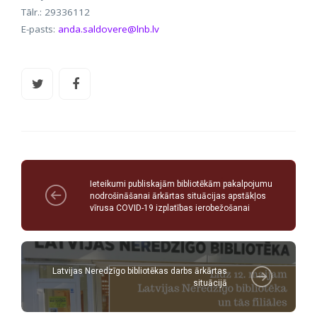
Tālr.: 29336112
E-pasts:
anda.saldovere@lnb.lv
Ieteikumi publiskajām bibliotēkām pakalpojumu
nodrošināšanai ārkārtas situācijas apstākļos
vīrusa COVID-19 izplatības ierobežošanai
Latvijas Neredzīgo bibliotēkas darbs ārkārtas
situācijā