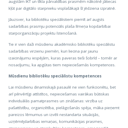
augstām IKT un tīkla pārvaldības prasmēm nākotnē jātiecas
kļūt par digitālo starpnieku visplašākajā šī jēdziena izpratnē.
Jāuzsver, ka bibliotēku speciālistiem piemīt arī augsts
sadarbības prasmju potenciāls plaša līmeņa kopdarbībai
starporganizāciju projektu īstenošanā.
Tie ir vien daži mūsdienu akadēmisko bibliotēku speciālistu
sadarbības virzienu piemēri, kuri liecina par jaunu
izaicinājumu iespējām, kuras paveras tieši šobrīd – tomēr ar
nosacījumu, ka apgūtas tiem nepieciešamās kompetences.
Mūsdienu bibliotēku speciālistu kompetences
Lai mūsdienu dinamiskajā pasaulē ne vien funkcionētu, bet
arī pilnvērtīgi attīstītos, nepieciešamas vairākas būtiskas
individuālās pamatprasmes un zināšanas: virzība uz
pašattīstību, organizētība, pielāgošanās spēja, māka pieņemt
pareizos lēmumus un izvēli nestandarta situācijās,
uzņēmējdarbības iemaņas, komunikācijas prasmes,