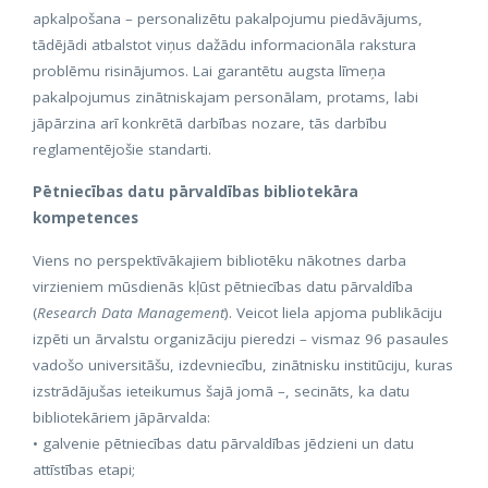
apkalpošana – personalizētu pakalpojumu piedāvājums,
tādējādi atbalstot viņus dažādu informacionāla rakstura
problēmu risinājumos. Lai garantētu augsta līmeņa
pakalpojumus zinātniskajam personālam, protams, labi
jāpārzina arī konkrētā darbības nozare, tās darbību
reglamentējošie standarti.
Pētniecības datu pārvaldības bibliotekāra
kompetences
Viens no perspektīvākajiem bibliotēku nākotnes darba
virzieniem mūsdienās kļūst pētniecības datu pārvaldība
(
Research Data Management
). Veicot liela apjoma publikāciju
izpēti un ārvalstu organizāciju pieredzi – vismaz 96 pasaules
vadošo universitāšu, izdevniecību, zinātnisku institūciju, kuras
izstrādājušas ieteikumus šajā jomā –, secināts, ka datu
bibliotekāriem jāpārvalda:
• galvenie pētniecības datu pārvaldības jēdzieni un datu
attīstības etapi;