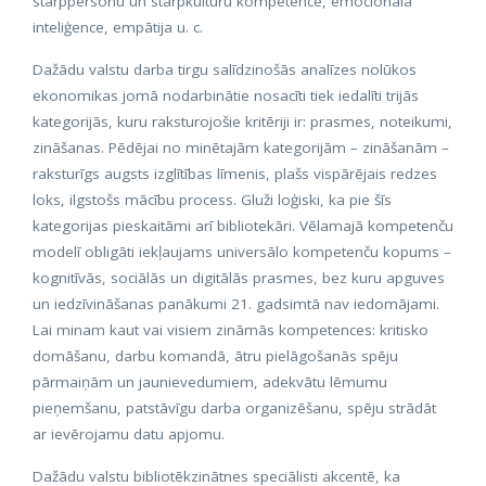
starppersonu un starpkultūru kompetence, emocionālā
inteliģence, empātija u. c.
Dažādu valstu darba tirgu salīdzinošās analīzes nolūkos
ekonomikas jomā nodarbinātie nosacīti tiek iedalīti trijās
kategorijās, kuru raksturojošie kritēriji ir: prasmes, noteikumi,
zināšanas. Pēdējai no minētajām kategorijām – zināšanām –
raksturīgs augsts izglītības līmenis, plašs vispārējais redzes
loks, ilgstošs mācību process. Gluži loģiski, ka pie šīs
kategorijas pieskaitāmi arī bibliotekāri. Vēlamajā kompetenču
modelī obligāti iekļaujams universālo kompetenču kopums –
kognitīvās, sociālās un digitālās prasmes, bez kuru apguves
un iedzīvināšanas panākumi 21. gadsimtā nav iedomājami.
Lai minam kaut vai visiem zināmās kompetences: kritisko
domāšanu, darbu komandā, ātru pielāgošanās spēju
pārmaiņām un jaunievedumiem, adekvātu lēmumu
pieņemšanu, patstāvīgu darba organizēšanu, spēju strādāt
ar ievērojamu datu apjomu.
Dažādu valstu bibliotēkzinātnes speciālisti akcentē, ka