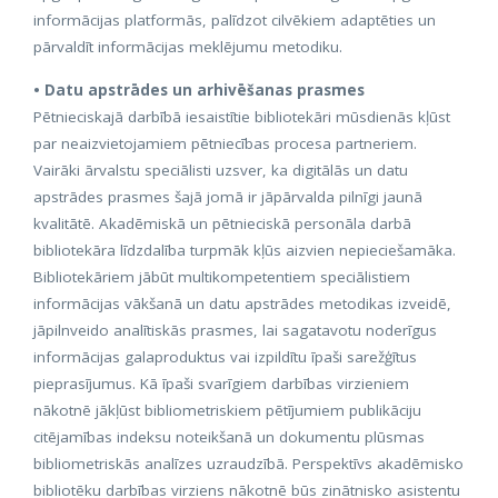
informācijas platformās, palīdzot cilvēkiem adaptēties un
pārvaldīt informācijas meklējumu metodiku.
• Datu apstrādes un arhivēšanas prasmes
Pētnieciskajā darbībā iesaistītie bibliotekāri mūsdienās kļūst
par neaizvietojamiem pētniecības procesa partneriem.
Vairāki ārvalstu speciālisti uzsver, ka digitālās un datu
apstrādes prasmes šajā jomā ir jāpārvalda pilnīgi jaunā
kvalitātē. Akadēmiskā un pētnieciskā personāla darbā
bibliotekāra līdzdalība turpmāk kļūs aizvien nepieciešamāka.
Bibliotekāriem jābūt multikompetentiem speciālistiem
informācijas vākšanā un datu apstrādes metodikas izveidē,
jāpilnveido analītiskās prasmes, lai sagatavotu noderīgus
informācijas galaproduktus vai izpildītu īpaši sarežģītus
pieprasījumus. Kā īpaši svarīgiem darbības virzieniem
nākotnē jākļūst bibliometriskiem pētījumiem publikāciju
citējamības indeksu noteikšanā un dokumentu plūsmas
bibliometriskās analīzes uzraudzībā. Perspektīvs akadēmisko
bibliotēku darbības virziens nākotnē būs zinātnisko asistentu