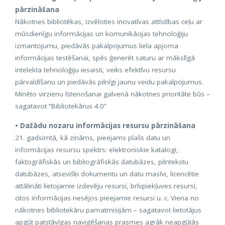
pārzināšana
Nākotnes bibliotēkas, izvēloties inovatīvas attīstības ceļu ar
mūsdienīgu informācijas un komunikācijas tehnoloģiju
izmantojumu, piedāvās pakalpojumus liela apjoma
informācijas testēšanai, spēs ģenerēt saturu ar mākslīgā
intelekta tehnoloģiju iesaisti, veiks efektīvu resursu
pārvaldīšanu un piedāvās pilnīgi jaunu veidu pakalpojumus.
Minēto virzienu īstenošanai galvenā nākotnes prioritāte būs –
sagatavot “Bibliotekārus 4.0”
• Dažādu nozaru informācijas resursu pārzināšana
21. gadsimtā, kā zināms, pieejams plašs datu un
informācijas resursu spektrs: elektroniskie katalogi,
faktogrāfiskās un bibliogrāfiskās datubāzes, pilntekstu
datubāzes, atsevišķi dokumentu un datu masīvi, licencētie
attālināti lietojamie izdevēju resursi, brīvpiekļuves resursi,
citos informācijas nesējos pieejamie resursi u. c. Viena no
nākotnes bibliotekāru pamatmisijām – sagatavot lietotājus
apgūt patstāvīgas navigēšanas prasmes agrāk neapgūtās