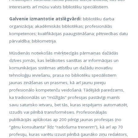
interesants arī mūsu valsts bibliotēku speciālistiem.
Galvenie izmantotie atslēgvārdi:
bibliotēku darba
organizācija; akadēmiskās bibliotēkas; profesionālās
kompetences; kvalifikācijas paaugstināšana; pētniecības datu
pārvaldība; bibliometrija.
Mūsdienās notiekošās mērķtiecīgās pārmaiņas dažādās
dzīves jomās, kas lielākoties saistītas ar informācijas un
komunikācijas sistēmas attīstību un dažādu inovatīvu
tehnoloģiju ieviešanu, prasa no bibliotēku speciālistiem
jaunas zināšanas un prasmes, kā arī jaunu pieeju
profesionālo kompetenču veidošanā. Tādējādi paredzams,
ka tradicionālās un “mūžīgās” profesijas pastāvīgi mainīs
savu saturisko ietvaru, bet tās, kuras iespējams automatizēt,
izzudīs vai pilnībā transformēsies. Profesionālajās
publikācijās aplūkotas ap 200 pilnīgi jaunas profesijas (no
“gēnu konsultanta” līdz “radošuma trenerim”), kā arī ap 70
profesiju, kuras varētu izzust pilnībā (jaunāko ziņu redaktors,