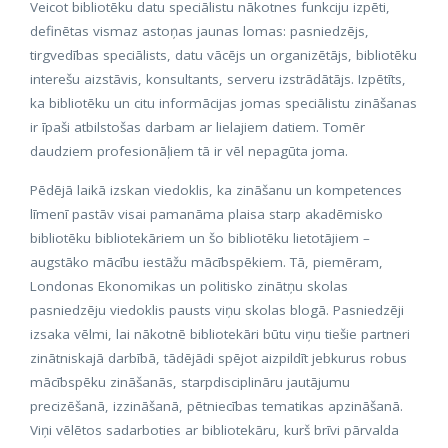
Veicot bibliotēku datu speciālistu nākotnes funkciju izpēti,
definētas vismaz astoņas jaunas lomas: pasniedzējs,
tirgvedības speciālists, datu vācējs un organizētājs, bibliotēku
interešu aizstāvis, konsultants, serveru izstrādātājs. Izpētīts,
ka bibliotēku un citu informācijas jomas speciālistu zināšanas
ir īpaši atbilstošas darbam ar lielajiem datiem. Tomēr
daudziem profesionāļiem tā ir vēl nepagūta joma.
Pēdējā laikā izskan viedoklis, ka zināšanu un kompetences
līmenī pastāv visai pamanāma plaisa starp akadēmisko
bibliotēku bibliotekāriem un šo bibliotēku lietotājiem –
augstāko mācību iestāžu mācībspēkiem. Tā, piemēram,
Londonas Ekonomikas un politisko zinātņu skolas
pasniedzēju viedoklis pausts viņu skolas blogā. Pasniedzēji
izsaka vēlmi, lai nākotnē bibliotekāri būtu viņu tiešie partneri
zinātniskajā darbībā, tādējādi spējot aizpildīt jebkurus robus
mācībspēku zināšanās, starpdisciplināru jautājumu
precizēšanā, izzināšanā, pētniecības tematikas apzināšanā.
Viņi vēlētos sadarboties ar bibliotekāru, kurš brīvi pārvalda