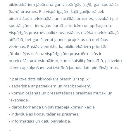
bibliotekāriem jāpārzina gan vispārīgās (
soft
), gan speciālās
(
hard
) prasmes. Pie vispārīgajām šajā gadījumā tiek
pieskaitītas intelektuālās un sociālās prasmes, savukārt pie
speciālajām – iemaņas darbā ar ierīcēm un aprīkojumu.
Vispārīgās prasmes palīdz neapstāties cilvēka intelektuālajā
attīstībā, bet gan īstenot jaunus projektus un darbības
virzienus. Pastāv viedoklis, ka bibliotekāriem prioritāri
jāfokusējas tieši uz vispārīgajām prasmēm – tās ir
noteicošās profesionāļiem, kuri iesaistīti pētniecībā, pilnveido
klientu apkalpošanu vai izstrādā jaunus datu piedāvājumus.
Ir pat izveidots bibliotekāra prasmju “Top 5”:
• sadarbība ar pētniekiem un mācībspēkiem;
• komunicēšanas un prezentēšanas prasmes mutiski un
rakstveidā;
• darbs komandā un savstarpēja komunikācija;
• individuālās konsultēšanas prasmes;
• informācijas un datu pārvaldība.