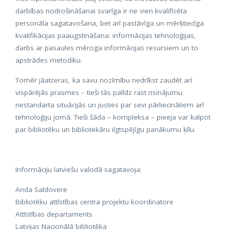
darbības nodrošināšanai svarīga ir ne vien kvalificēta
personāla sagatavošana, bet arī pastāvīga un mērķtiecīga
kvalifikācijas paaugstināšana: informācijas tehnoloģijas,
darbs ar pasaules mēroga informācijas resursiem un to
apstrādes metodiku.
Tomēr jāatceras, ka savu nozīmību nedrīkst zaudēt arī
vispārējās prasmes – tieši tās palīdz rast risinājumu
nestandarta situācijās un justies par sevi pārliecinātiem arī
tehnoloģiju jomā. Tieši šāda – kompleksa – pieeja var kalpot
par bibliotēku un bibliotekāru ilgtspējīgu panākumu ķīlu.
Informāciju latviešu valodā sagatavoja:
Anda Saldovere
Bibliotēku attīstības centra projektu koordinatore
Attīstības departaments
Latvijas Nacionālā bibliotēka