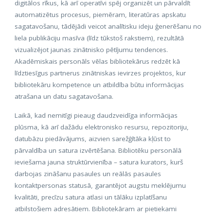
digitālos rīkus, kā arī operatīvi spēj organizēt un pārvaldīt
automatizētus procesus, piemēram, literatūras apskatu
sagatavošanu, tādējādi veicot analītisku ideju ģenerēšanu no
liela publikāciju masīva (līdz tūkstoš rakstiem), rezultātā
vizualizējot jaunas zinātnisko pētījumu tendences.
Akadēmiskais personāls vēlas bibliotekārus redzēt kā
līdztiesīgus partnerus zinātniskas ievirzes projektos, kur
bibliotekāru kompetence un atbildība būtu informācijas
atrašana un datu sagatavošana.
Laikā, kad nemitīgi pieaug daudzveidīga informācijas
plūsma, kā arī dažādu elektronisko resursu, repozitoriju,
datubāzu piedāvājums, aizvien sarežģītāka kļūst to
pārvaldība un satura izvērtēšana. Bibliotēku personālā
ieviešama jauna struktūrvienība – satura kurators, kurš
darbojas zināšanu pasaules un reālās pasaules
kontaktpersonas statusā, garantējot augstu meklējumu
kvalitāti, precīzu satura atlasi un tālāku izplatīšanu
atbilstošiem adresātiem. Bibliotekāram ar pietiekami