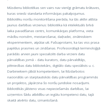
Mūsdienu bibliotēkas sen vairs nav vienīgi grāmatu krātuves,
kuras sniedz standarta informācijas pakalpojumus.
Bibliotēku norišu monitorēšana pierāda, ka tās aktīvi attīsta
jaunus darbības virzienus: bibliotēka kā intelektuāls brīvā
laika pavadīšanas centrs, komunikācijas platforma, vieta
mācību norisēm, meistarošanai, daiļradei, zinātniskiem
eksperimentiem, atpūtai utt. Pašsaprotami, ka tas viss prasa
papildus prasmes un zināšanas. Profesionālajā terminoloģijā
parādās arvien jauni specializēti darba virzieni datu
pārvaldības jomā – datu kurators, datu pārvaldītājs,
pētniecības datu bibliotekārs, digitālo datu speciālists u. c.
Darbiniekiem jābūt kompetentiem, lai līdzdarbotos
nacionālās un starptautiskās datu pārvaldības programmās
un projektos, jāpārzina šo norišu juridiskie nosacījumi.
Bibliotēkās jāīsteno visas nepieciešamās darbības, lai
uzņemtos šādu atbildību un iegūtu kompetenci datu, tajā
skaitā atvērto datu, izmantošanā.