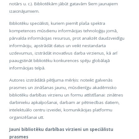
notārs u. c.). Bibliotēkām jābūt gatavām šiem jaunajiem
izaicinājumiem.
Bibliotēku speciālisti, kuriem piemīt plaša spektra
kompetences mūsdienu informācijas tehnoloģiju jomā,
pārvalda informācijas resursus, prot analizēt daudzveidīgu
informāciju, apstrādāt datus un veikt nestandarta
uzdevumus, izstrādāt inovatīvus darba virzienus, kā arī
paaugstināt bibliotēku konkurences spēju globālajā
informācijas telpā.
Autores izstrādātā pētījuma mērķis: noteikt galvenās
prasmes un zināšanas jaunu, mūsdienīgu akadēmisko
bibliotēku darbības virzienu un formu attīstīšanai: zinātnes
darbinieku apkalpošanai, darbam ar pētniecības datiem,
intelektuālo centru izveidei, komunikācijas platformu
organizēšanai utt.
Jauni bibliotēku darbības virzieni un speciālistu
prasmes