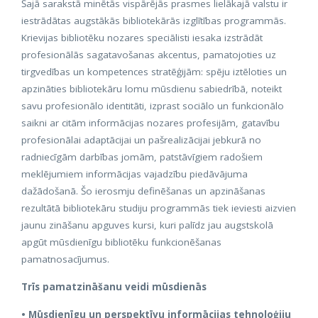
Šajā sarakstā minētās vispārējās prasmes lielākajā valstu ir
iestrādātas augstākās bibliotekārās izglītības programmās.
Krievijas bibliotēku nozares speciālisti iesaka izstrādāt
profesionālās sagatavošanas akcentus, pamatojoties uz
tirgvedības un kompetences stratēģijām: spēju iztēloties un
apzināties bibliotekāru lomu mūsdienu sabiedrībā, noteikt
savu profesionālo identitāti, izprast sociālo un funkcionālo
saikni ar citām informācijas nozares profesijām, gatavību
profesionālai adaptācijai un pašrealizācijai jebkurā no
radniecīgām darbības jomām, patstāvīgiem radošiem
meklējumiem informācijas vajadzību piedāvājuma
dažādošanā. Šo ierosmju definēšanas un apzināšanas
rezultātā bibliotekāru studiju programmās tiek ieviesti aizvien
jaunu zināšanu apguves kursi, kuri palīdz jau augstskolā
apgūt mūsdienīgu bibliotēku funkcionēšanas
pamatnosacījumus.
Trīs pamatzināšanu veidi mūsdienās
• Mūsdienīgu un perspektīvu informācijas tehnoloģiju