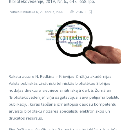
Bibliotekovedenije, 2019, Nr. 6., 647.–658. lpp.
Portāls Bibliotēka.lv
,
29. aprīlis, 2020
2546
Raksta autore N. Redkina ir Krievijas Zinātņu akadēmijas
Valsts publiskās zinātniski tehniskās bibliotēkas Sibīrijas
nodaļas direktora vietniece zinātniskajā darbā. Žurnālam
“Bibliotekovedenije” viņa sagatavojusi savā pētījumā balstītu
publikāciju, kuras tapšanā izmantojusi daudzu kompetentu
ārvalstu bibliotēku nozares speciālistu elektroniskos un
drukātos resursus.
Piedāvājam saīsinātu rakstā pausto atziņu izklāstu, kas būs