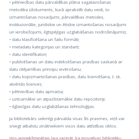
• pētniecības datu pārvaldības plāna sagatavošanas
metodika (dokuments, kurā aprakstīti datu veidi, to
izmantošanas nosacījumi, pārvaldības metodes,
institucionālie, juridiskie un ētiskie izmantošanas nosacījumi
un ierobežojumi, ilgtspējīgas uzglabāšanas nodrošinājums);
• datu klasificēšana un failu formāti;
• metadatu kategorijas un standarti;
• datu identifikatori;
• publicēšanas un datu indeksēšanas prasības saskaņā ar
datu citējamības principu ievērošanu;
• datu kopizmantošanas prasības, datu licencēšana, t. sk.
atvērtās licences;
• pētniecības datu apmaiņa;
• uzticamākie un atpazīstamākie datu repozitoriji;
• ilglaicīgas datu uzglabāšanas tehnoloģijas.
Ja bibliotekārs sekmīgi pārvalda visas šīs prasmes, viņš var
sniegt atbalstu zinātniekiem visos datu attīstības ciklos.
Viss iepriekšminētais ļauj secināt, ka inovatīvas bibliotēku