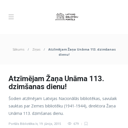
Sākums
Ziņas
Atzīmējam Žaņa Unāma 113. dzimšanas
dienu!
Atzīmējam Žaņa Unāma 113.
dzimšanas dienu!
Šodien atzīmējam Latvijas Nacionālās bibliotēkas, savulaik
sauktas par Zemes bibliotēku (1941-1944), direktora Žaņa
Unāma 113. dzimšanas dienu.
Portāls Bibliotēka.lv
,
19. jūnijs, 2015
679