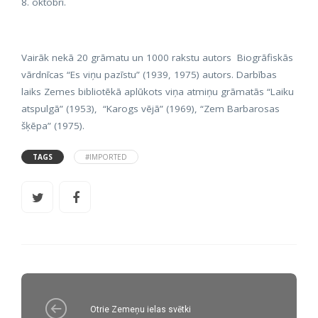
8. oktobrī.
Vairāk nekā 20 grāmatu un 1000 rakstu autors Biogrāfiskās
vārdnīcas “Es viņu pazīstu” (1939, 1975) autors. Darbības
laiks Zemes bibliotēkā aplūkots viņa atmiņu grāmatās “Laiku
atspulgā” (1953), “Karogs vējā” (1969), “Zem Barbarosas
šķēpa” (1975).
TAGS
#IMPORTED
Otrie Zemeņu ielas svētki