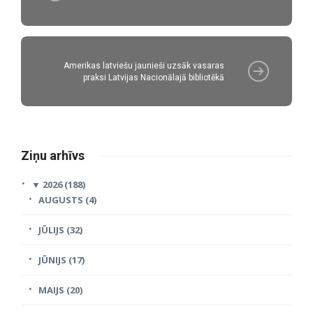
Amerikas latviešu jaunieši uzsāk vasaras
praksi Latvijas Nacionālajā bibliotēkā
Ziņu arhīvs
▼
2026 (188)
AUGUSTS (4)
JŪLIJS (32)
JŪNIJS (17)
MAIJS (20)