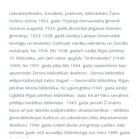
Literatūrpētnieks, žurnālists, publicists, bibliotekārs Žanis
Unāms dzimis 1902. gada 19.jūnijā dzirnavnieka ģimenē
Sesavas pagastā. 1923. gadā absolvēja Jelgavas klasisko
ģimnāziju, 1923.-1928. gadā studēja Latvijas Universitātē
teoloģiju un tieslietas. Darbojās vairāku laikrakstu un žurnālu
redakcijās. No 1934. līdz 1938. gadam vadīja Rīgas pilsētas
10. bibliotēku, pēc tam valsts apgādu “Grāmatnieks” (1938-
1940). No 1941. gada jūlija līdz 1944. gada septembrim bija
apvienotās Zemes bibliotēkas direktors. Zemes bibliotēkā
ietilpa kādreizējā Valsts (tagad — Nacionālā) bibliotēka, Rīgas
pilsētas Misiņa bibliotēka, no ugunsgrēka (1941. gada jūnijs)
izglābtā Rīgas pilsētas bibliotēkas daļa, kā arī Vācu senatnes
pētītāju biedrības biblioteķa . 1943. gada janvārī Ž.Unāms
kļuva arī par latviešu pašpārvaldes struktūrvienības – Iekšlietu
ģenerāldirekcijas Kultūras un sabiedrisko lietu departamenta
direktoru. 1944. gada rudenī devās emigrācijā. Lielāko daļu
trimdas gadu viņš aizvadīja Oldenburgā, kur miris 1989. gada