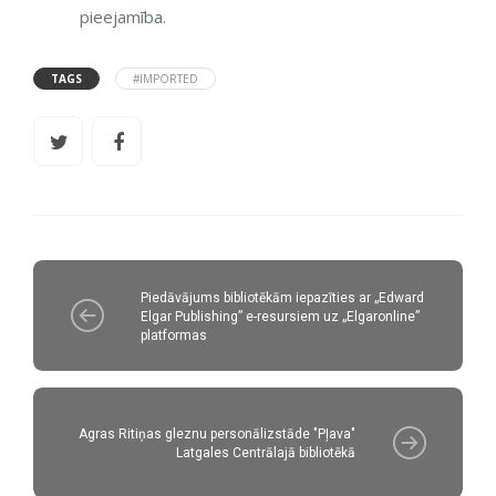
pieejamība.
TAGS
#IMPORTED
Piedāvājums bibliotēkām iepazīties ar „Edward
Elgar Publishing” e-resursiem uz „Elgaronline”
platformas
Agras Ritiņas gleznu personālizstāde "Pļava"
Latgales Centrālajā bibliotēkā