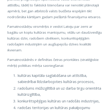
attīstību, tādēļ to faktiskā īstenošana var nenotikt plānotajā
apmērā, bet gan atbilstoši valsts budžeta iespējām tikt
nodrošināta kārtējam gadam piešķirtā finansējuma ietvaros.
Pamatnostādņu virsmērķis ir veidot Latviju par zemi ar
bagātu un koptu kultūras mantojumu, vitālu un daudzveidīgu
kultūras dzīvi, radošiem cilvēkiem, konkurētspējīgām
radošajām industrijām un augšupejošu dzīves kvalitāti
ikvienam.
Pamatnostādnēs ir definētas četras prioritātes (stratēģiskie
mērķi) politikas mērķa sasniegšanai:
kultūras kapitāla saglabāšana un attīstība,
sabiedrībai līdzdarbojoties kultūras procesos,
radošums mūžizglītībā un uz darba tirgu orientēta
kultūrizglītība,
konkurētspējīgas kultūras un radošās industrijas,
radošas teritorijas un kultūras pakalpojumu