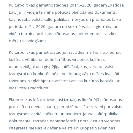
Kultūrpolitikas pamatnostādnes 2014.–2020. gadam „Radošā
Latvija” ir vidēja termiņa politikas plānošanas dokuments,
kas nosaka valsts kultūrpolitikas mērķus un prioritātes laika
periodam līdz 2020. gadam un sekmē valsts ilgtermiņa un
vidēja termiņa politikas plānošanas dokumentos izvirzīto
mērķu sasniegšanu.
Kultūrpolitikas pamatnostādņu izstrādes mērķis ir apliecināt
kultūras vērtību un definēt rīcības virzienus kultūras
daudzveidīgai un ilgtspējīgai attīstībai, kas, veicinot valsts
izaugsmi un konkurētspēju, veido augstāku dzīves kvalitāti
ikvienam, saglabājot un attīstot Latvijas kultūras kapitālu un
iedzīvotāju radošumu.
Ekonomikas krīze ir ieviesusi izmaiņas līdzšinējā plānošanas
procesā un devusi jaunu, pieredzē balstītu izpratni par valsts
izaugsmes virzītājspēkiem un avotiem. Jauna kultūrpolitikas
dokumenta izstrādes nepieciešamību noteikusi arī vienotas
integrētas pieejas ieviešana valsts un Eiropas Savienības