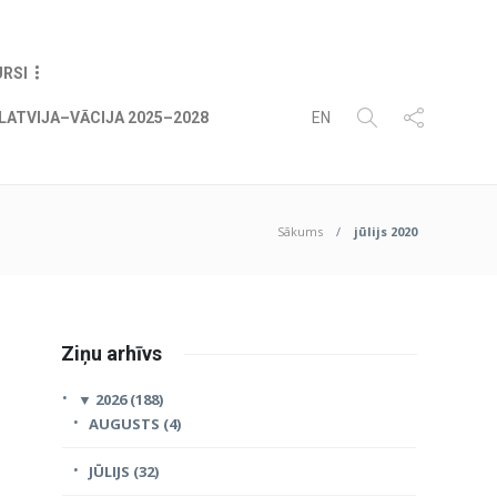
08
AUG
2026
URSI
LATVIJA–VĀCIJA 2025–2028
EN
Sākums
jūlijs 2020
Ziņu arhīvs
▼
2026 (188)
AUGUSTS (4)
JŪLIJS (32)