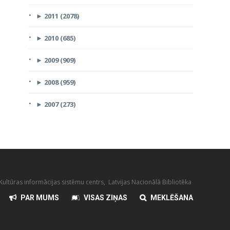
►
2011 (2078)
►
2010 (685)
►
2009 (909)
►
2008 (959)
►
2007 (273)
ultūras informācijas sistēmu centrs, Latvijas Nacionālā Bibliotēka
PAR MUMS
VISAS ZIŅAS
MEKLĒŠANA