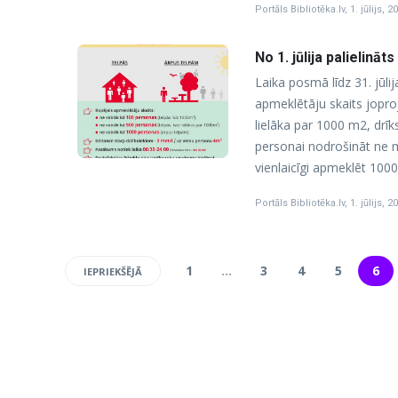
Portāls Bibliotēka.lv
,
1. jūlijs, 2
No 1. jūlija palielin
Laika posmā līdz 31. jūl
apmeklētāju skaits joproj
lielāka par 1000 m2, drīk
personai nodrošināt ne 
vienlaicīgi apmeklēt 1000
Portāls Bibliotēka.lv
,
1. jūlijs, 2
1
…
3
4
5
6
IEPRIEKŠĒJĀ