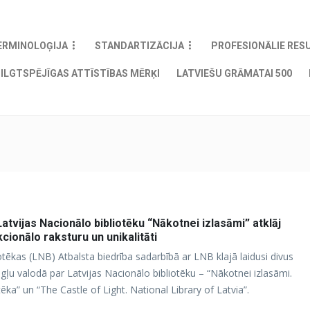
ERMINOLOĢIJA
STANDARTIZĀCIJA
PROFESIONĀLIE RES
ILGTSPĒJĪGAS ATTĪSTĪBAS MĒRĶI
LATVIEŠU GRĀMATAI 500
tvijas Nacionālo bibliotēku “Nākotnei izlasāmi” atklāj
cionālo raksturu un unikalitāti
otēkas (LNB) Atbalsta biedrība sadarbībā ar LNB klajā laidusi divus
gļu valodā par Latvijas Nacionālo bibliotēku – “Nākotnei izlasāmi.
tēka” un “The Castle of Light. National Library of Latvia”.