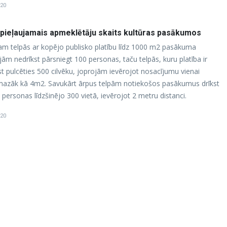
020
āts pieļaujamais apmeklētāju skaits kultūras pasākumos
ijam telpās ar kopējo publisko platību līdz 1000 m2 pasākuma
ām nedrīkst pārsniegt 100 personas, taču telpās, kuru platība ir
st pulcēties 500 cilvēku, joprojām ievērojot nosacījumu vienai
mazāk kā 4m2. Savukārt ārpus telpām notiekošos pasākumus drīkst
 personas līdzšinējo 300 vietā, ievērojot 2 metru distanci.
020