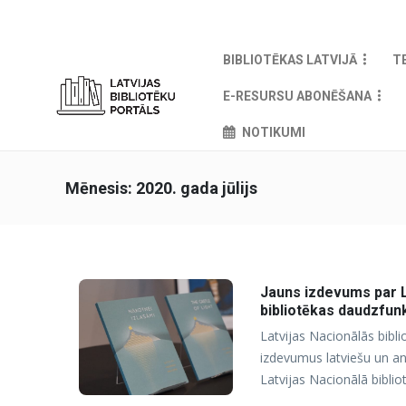
BIBLIOTĒKAS LATVIJĀ
T
E-RESURSU ABONĒŠANA
NOTIKUMI
Mēnesis:
2020. gada jūlijs
Jauns izdevums par La
bibliotēkas daudzfunk
Latvijas Nacionālās bibli
izdevumus latviešu un an
Latvijas Nacionālā biblio