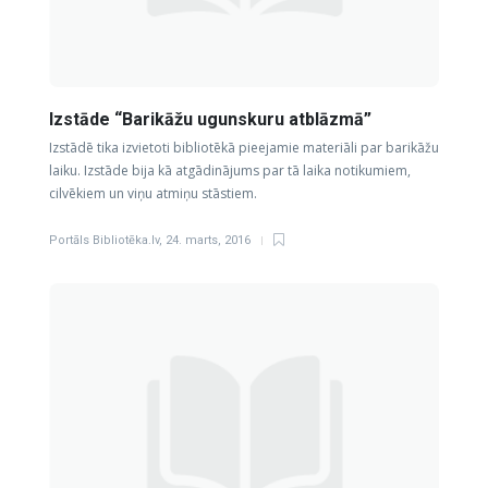
Izstāde “Barikāžu ugunskuru atblāzmā”
Izstādē tika izvietoti bibliotēkā pieejamie materiāli par barikāžu
laiku. Izstāde bija kā atgādinājums par tā laika notikumiem,
cilvēkiem un viņu atmiņu stāstiem.
Portāls Bibliotēka.lv
,
24. marts, 2016