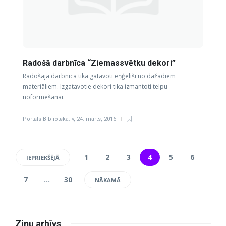
Radošā darbnīca “Ziemassvētku dekori”
Radošajā darbnīcā tika gatavoti eņģelīši no dažādiem
materiāliem. Izgatavotie dekori tika izmantoti telpu
noformēšanai.
Portāls Bibliotēka.lv
,
24. marts, 2016
1
2
3
4
5
6
IEPRIEKŠĒJĀ
7
…
30
NĀKAMĀ
Ziņu arhīvs