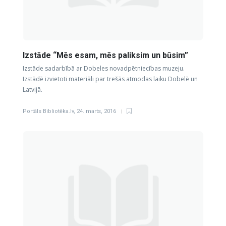
Izstāde “Mēs esam, mēs paliksim un būsim”
Izstāde sadarbībā ar Dobeles novadpētniecības muzeju.
Izstādē izvietoti materiāli par trešās atmodas laiku Dobelē un
Latvijā.
Portāls Bibliotēka.lv
,
24. marts, 2016