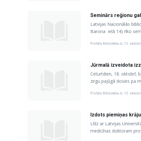
Seminārs reģionu gal
Latvijas Nacionālās bibli
Barona ielā 14) rīko sem
Portāls Bibliotēka.lv
,
12. oktobr
Jūrmalā izveidota iz
Ceturtdien, 18. oktobrī,
zirgu pajūgā dosies pa 
Portāls Bibliotēka.lv
,
12. oktobr
Izdots piemiņas krā
Līdz ar Latvijas Universi
medicīnas doktoram pro