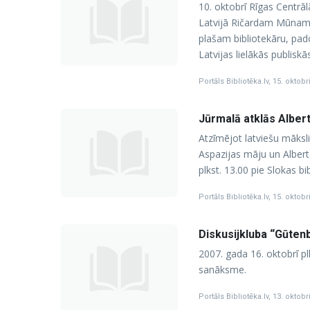
10. oktobrī Rīgas Centrāl
Latvijā Ričardam Mūnam, B
plašam bibliotekāru, pad
Latvijas lielākās publiskā
Portāls Bibliotēka.lv
,
15. oktobr
Jūrmalā atklās Alber
Atzīmējot latviešu māksli
Aspazijas māju un Albert
plkst. 13.00 pie Slokas b
Portāls Bibliotēka.lv
,
15. oktobr
Diskusijkluba “Gūten
2007. gada 16. oktobrī pl
sanāksme.
Portāls Bibliotēka.lv
,
13. oktobr