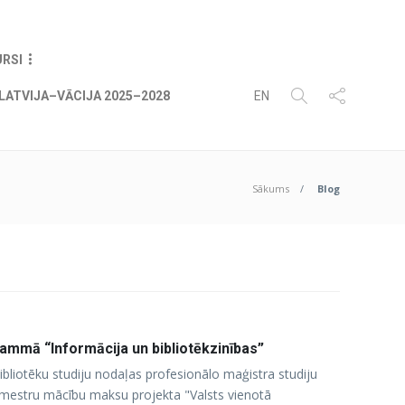
08
AUG
2026
URSI
LATVIJA–VĀCIJA 2025–2028
EN
Sākums
Blog
rammā “Informācija un bibliotēkzinības”
ibliotēku studiju nodaļas profesionālo maģistra studiju
emestru mācību maksu projekta "Valsts vienotā