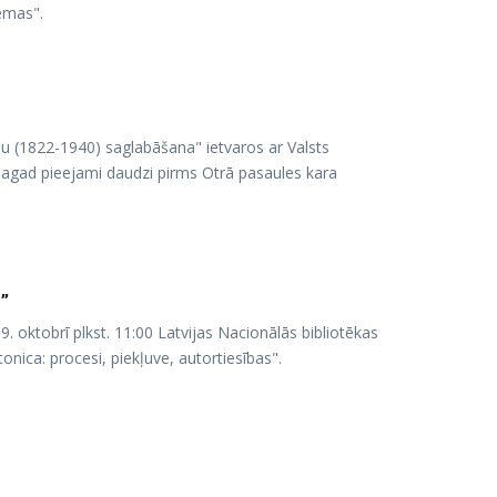
ēmas".
mu (1822-1940) saglabāšana" ietvaros ar Valsts
a. Tagad pieejami daudzi pirms Otrā pasaules kara
s”
. oktobrī plkst. 11:00 Latvijas Nacionālās bibliotēkas
onica: procesi, piekļuve, autortiesības".