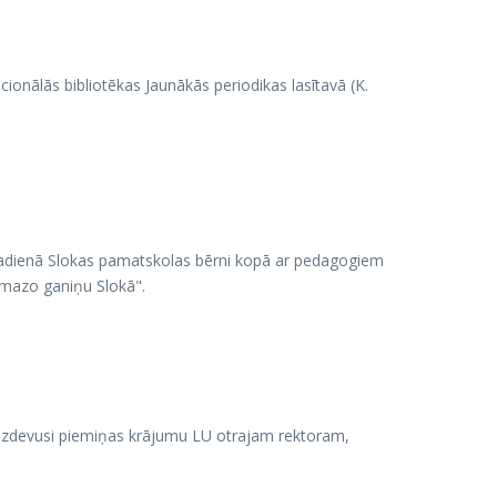
acionālās bibliotēkas Jaunākās periodikas lasītavā (K.
adadienā Slokas pamatskolas bērni kopā ar pedagogiem
 mazo ganiņu Slokā".
ri" izdevusi piemiņas krājumu LU otrajam rektoram,