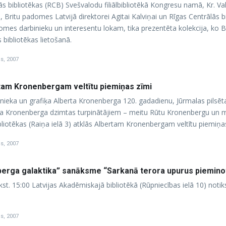
ās bibliotēkas (RCB) Svešvalodu filiālbibliotēkā Kongresu namā, Kr. Va
ritu padomes Latvijā direktorei Agitai Kalviņai un Rīgas Centrālās bib
omes darbinieku un interesentu lokam, tika prezentēta kolekcija, ko 
s bibliotēkas lietošanā.
is, 2007
tam Kronenbergam veltītu piemiņas zīmi
nieka un grafiķa Alberta Kronenberga 120. gadadienu, Jūrmalas pilsēta
a Kronenberga dzimtas turpinātājiem – meitu Rūtu Kronenbergu un mazme
ibliotēkas (Raiņa ielā 3) atklās Albertam Kronenbergam veltītu piemiņas
is, 2007
berga galaktika” sanāksme “Sarkanā terora upurus pieminot:
kst. 15:00 Latvijas Akadēmiskajā bibliotēkā (Rūpniecības ielā 10) notik
is, 2007