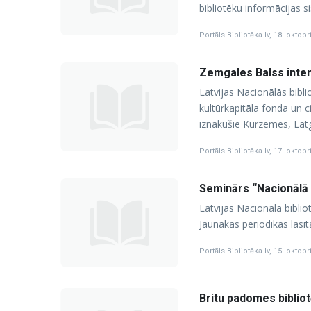
bibliotēku informācijas 
Portāls Bibliotēka.lv
,
18. oktobr
Zemgales Balss inte
Latvijas Nacionālās bibl
kultūrkapitāla fonda un c
iznākušie Kurzemes, Latg
Portāls Bibliotēka.lv
,
17. oktobr
Seminārs “Nacionālā d
Latvijas Nacionālā biblio
Jaunākās periodikas lasīt
Portāls Bibliotēka.lv
,
15. oktobr
Britu padomes bibliot