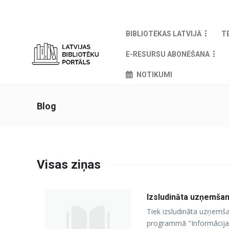
BIBLIOTĒKAS LATVIJĀ
T
E-RESURSU ABONĒŠANA
NOTIKUMI
Blog
Visas ziņas
Izsludināta uzņemšan
Tiek izsludināta uzņemša
programmā "Informācija u