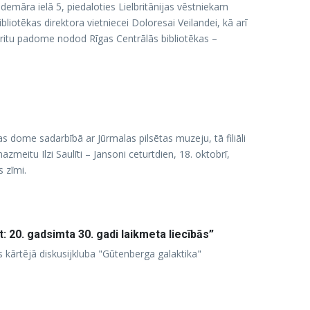
ldemāra ielā 5, piedaloties Lielbritānijas vēstniekam
liotēkas direktora vietniecei Doloresai Veilandei, kā arī
Britu padome nodod Rīgas Centrālās bibliotēkas –
s dome sadarbībā ar Jūrmalas pilsētas muzeju, tā filiāli
itu Ilzi Saulīti – Jansoni ceturtdien, 18. oktobrī,
 zīmi.
 20. gadsimta 30. gadi laikmeta liecībās”
s kārtējā diskusijkluba "Gūtenberga galaktika"