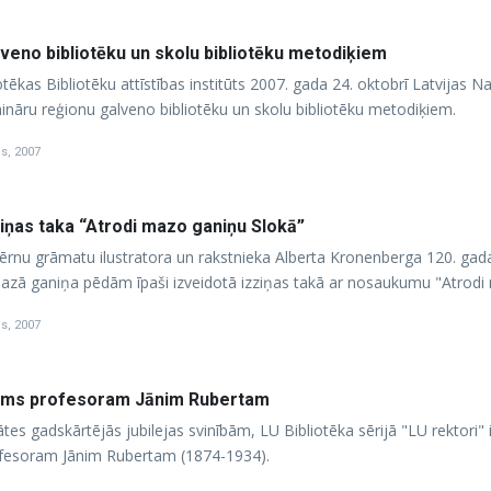
veno bibliotēku un skolu bibliotēku metodiķiem
otēkas Bibliotēku attīstības institūts 2007. gada 24. oktobrī Latvijas N
ināru reģionu galveno bibliotēku un skolu bibliotēku metodiķiem.
is, 2007
ziņas taka “Atrodi mazo ganiņu Slokā”
 bērnu grāmatu ilustratora un rakstnieka Alberta Kronenberga 120. g
mazā ganiņa pēdām īpaši izveidotā izziņas takā ar nosaukumu "Atrodi
is, 2007
jums profesoram Jānim Rubertam
tātes gadskārtējās jubilejas svinībām, LU Bibliotēka sērijā "LU rekto
fesoram Jānim Rubertam (1874-1934).