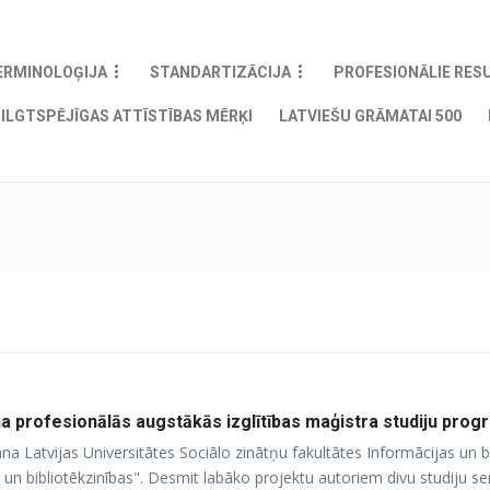
ERMINOLOĢIJA
STANDARTIZĀCIJA
PROFESIONĀLIE RES
ILGTSPĒJĪGAS ATTĪSTĪBAS MĒRĶI
LATVIEŠU GRĀMATAI 500
a profesionālās augstākās izglītības maģistra studiju prog
na Latvijas Universitātes Sociālo zinātņu fakultātes Informācijas un b
n bibliotēkzinības". Desmit labāko projektu autoriem divu studiju s