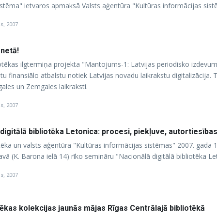
sistēma" ietvaros apmaksā Valsts aģentūra "Kultūras informācijas sist
is, 2007
rnetā!
iotēkas ilgtermiņa projekta "Mantojums-1: Latvijas periodisko izdevu
itu finansiālo atbalstu notiek Latvijas novadu laikrakstu digitalizācij
ales un Zemgales laikraksti.
is, 2007
igitālā bibliotēka Letonica: procesi, piekļuve, autortiesība
tēka un valsts aģentūra "Kultūras informācijas sistēmas" 2007. gada 19
avā (K. Barona ielā 14) rīko semināru "Nacionālā digitālā bibliotēka Let
is, 2007
ēkas kolekcijas jaunās mājas Rīgas Centrālajā bibliotēkā