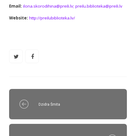
Email:
ilona.skorodihina@preili.lv; preilu.biblioteka@preili.lv
Website:
http://preilubiblioteka.lv/
Dzidra Šmita