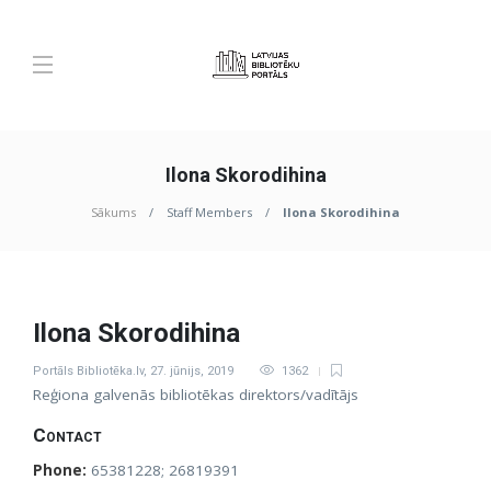
Ilona Skorodihina
Sākums
Staff Members
Ilona Skorodihina
Ilona Skorodihina
Portāls Bibliotēka.lv
,
27. jūnijs, 2019
1362
Reģiona galvenās bibliotēkas direktors/vadītājs
Contact
Phone:
65381228; 26819391