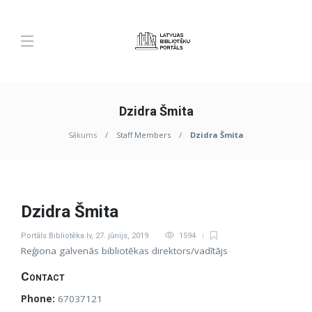
Dzidra Šmita
Sākums
Staff Members
Dzidra Šmita
Dzidra Šmita
Portāls Bibliotēka.lv
,
27. jūnijs, 2019
1594
Reģiona galvenās bibliotēkas direktors/vadītājs
Contact
Phone:
67037121