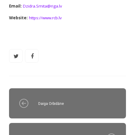
Email:
Dzidra.Smita@riga.lv
Website:
https://www.rcb.lv
Daiga Orbidāne