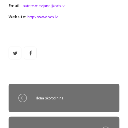
Email:
jautrite.mezjane@ocb.lv
Website:
http://www.ocb.lv
Ilona Skorodihina