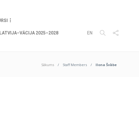
08
AUG
2026
URSI
LATVIJA–VĀCIJA 2025–2028
EN
Sākums
Staff Members
Ilona Švābe