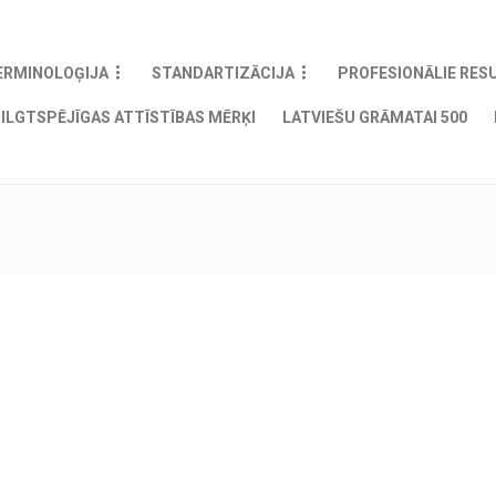
ERMINOLOĢIJA
STANDARTIZĀCIJA
PROFESIONĀLIE RES
ILGTSPĒJĪGAS ATTĪSTĪBAS MĒRĶI
LATVIEŠU GRĀMATAI 500