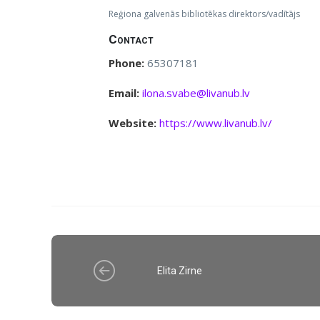
Reģiona galvenās bibliotēkas direktors/vadītājs
Contact
Phone:
65307181
Email:
ilona.svabe@livanub.lv
Website:
https://www.livanub.lv/
Elita Zirne