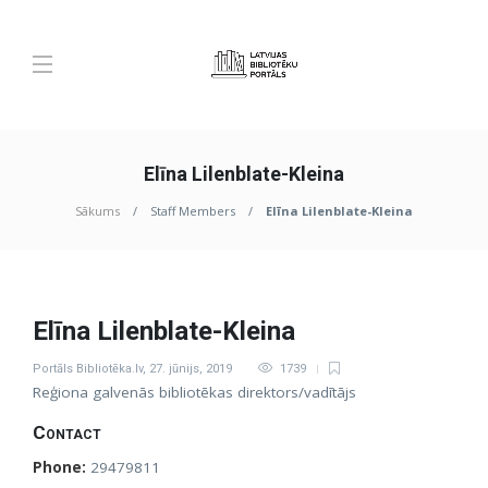
Elīna Lilenblate-Kleina
Sākums
Staff Members
Elīna Lilenblate-Kleina
Elīna Lilenblate-Kleina
Portāls Bibliotēka.lv
,
27. jūnijs, 2019
1739
Reģiona galvenās bibliotēkas direktors/vadītājs
Contact
Phone:
29479811