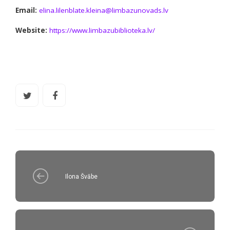
Email:
elina.lilenblate.kleina@limbazunovads.lv
Website:
https://www.limbazubiblioteka.lv/
Ilona Švābe