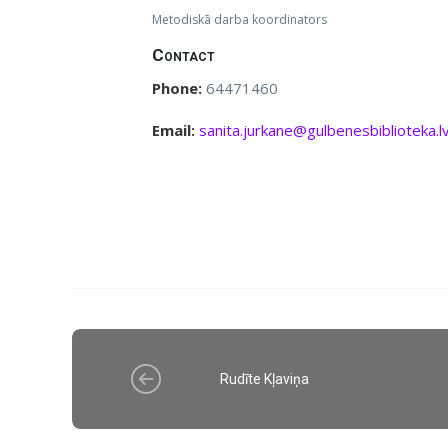
Metodiskā darba koordinators
Contact
Phone:
64471460
Email:
sanita.jurkane@gulbenesbiblioteka.l
Rudīte Kļaviņa