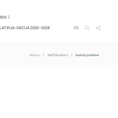
06
AUG
2026
URSI
LATVIJA–VĀCIJA 2025–2028
EN
Sākums
Staff Members
Sanita Jurkāne