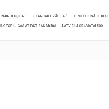
ERMINOLOĢIJA
STANDARTIZĀCIJA
PROFESIONĀLIE RES
ILGTSPĒJĪGAS ATTĪSTĪBAS MĒRĶI
LATVIEŠU GRĀMATAI 500