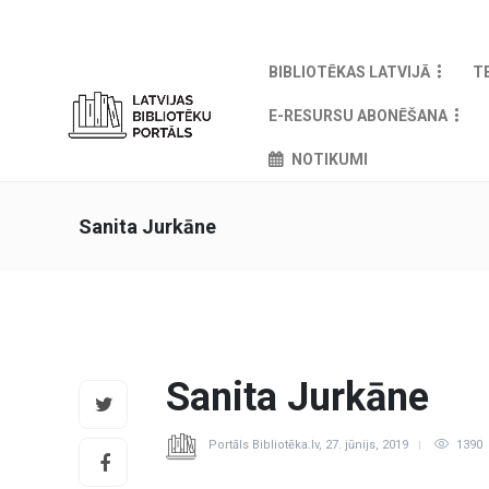
BIBLIOTĒKAS LATVIJĀ
T
E-RESURSU ABONĒŠANA
NOTIKUMI
Sanita Jurkāne
Sanita Jurkāne
Portāls Bibliotēka.lv
,
27. jūnijs, 2019
1390