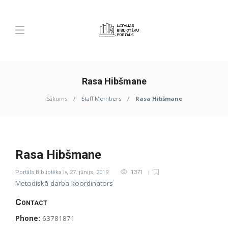
Rasa Hibšmane
Sākums
Staff Members
Rasa Hibšmane
Rasa Hibšmane
Portāls Bibliotēka.lv
,
27. jūnijs, 2019
1371
Metodiskā darba koordinators
Contact
Phone:
63781871