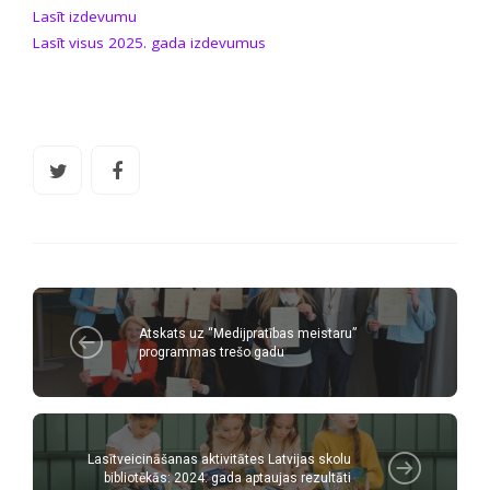
Lasīt izdevumu
Lasīt visus 2025. gada izdevumus
Atskats uz “Medijpratības meistaru”
programmas trešo gadu
Lasītveicināšanas aktivitātes Latvijas skolu
bibliotēkās: 2024. gada aptaujas rezultāti