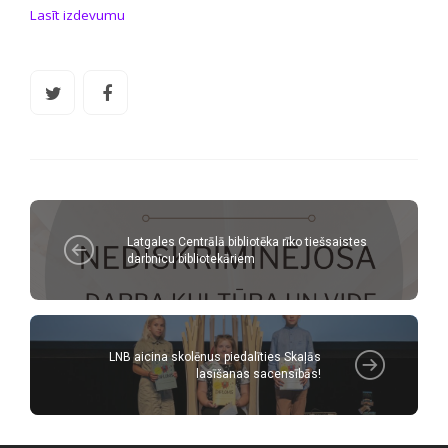
Lasīt izdevumu
Latgales Centrālā bibliotēka rīko tiešsaistes
darbnīcu bibliotekāriem
LNB aicina skolēnus piedalīties Skaļās
lasīšanas sacensībās!