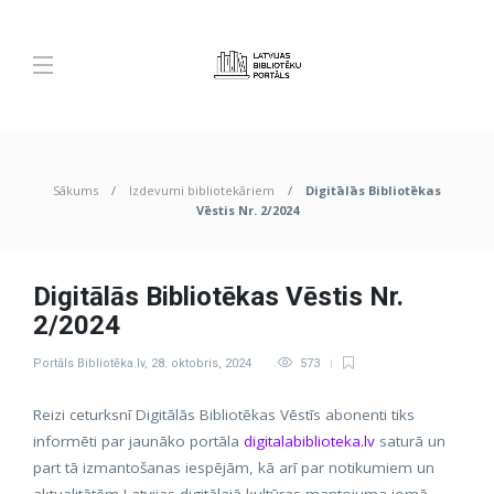
Sākums
Izdevumi bibliotekāriem
Digitālās Bibliotēkas
Vēstis Nr. 2/2024
Digitālās Bibliotēkas Vēstis Nr.
2/2024
Portāls Bibliotēka.lv
,
28. oktobris, 2024
573
Reizi ceturksnī Digitālās Bibliotēkas Vēstīs abonenti tiks
informēti par jaunāko portāla
digitalabiblioteka.lv
saturā un
part tā izmantošanas iespējām, kā arī par notikumiem un