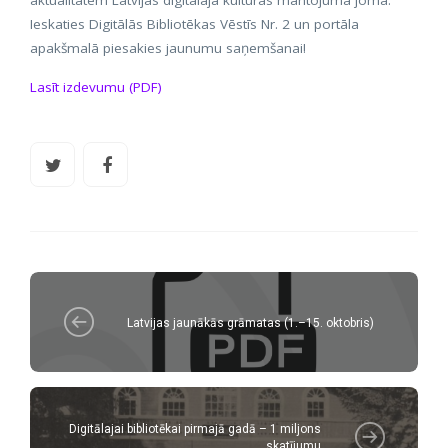
aktualitātēm Latvijas digitālajā kultūras mantojuma jomā.
Ieskaties Digitālās Bibliotēkas Vēstīs Nr. 2 un portāla
apakšmalā piesakies jaunumu saņemšanai!
Lasīt izdevumu (PDF)
Latvijas jaunākās grāmatas (1.–15. oktobris)
Digitālajai bibliotēkai pirmajā gadā – 1 miljons
skatījumu